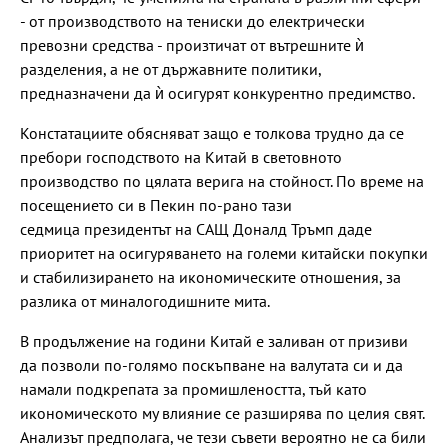
- от производството на тениски до електрически
превозни средства - произтичат от вътрешните ѝ
разделения, а не от държавните политики,
предназначени да ѝ осигурят конкурентно предимство.
Констатациите обясняват защо е толкова трудно да се
пребори господството на Китай в световното
производство по цялата верига на стойност. По време на
посещението си в Пекин по-рано тази
седмица президентът на САЩ Доналд Тръмп даде
приоритет на осигуряването на големи китайски покупки
и стабилизирането на икономическите отношения, за
разлика от миналогодишните мита.
В продължение на години Китай е заливан от призиви
да позволи по-голямо поскъпване на валутата си и да
намали подкрепата за промишлеността, тъй като
икономическото му влияние се разширява по целия свят.
Анализът предполага, че тези съвети вероятно не са били