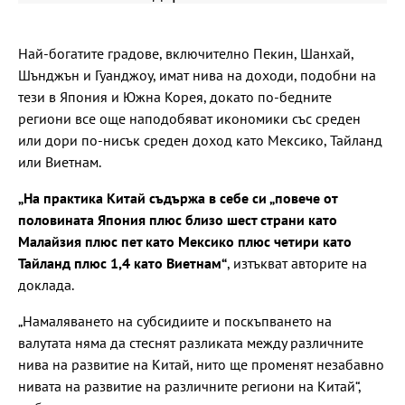
Най-богатите градове, включително Пекин, Шанхай,
Шънджън и Гуанджоу, имат нива на доходи, подобни на
тези в Япония и Южна Корея, докато по-бедните
региони все още наподобяват икономики със среден
или дори по-нисък среден доход като Мексико, Тайланд
или Виетнам.
„На практика Китай съдържа в себе си „повече от
половината Япония плюс близо шест страни като
Малайзия плюс пет като Мексико плюс четири като
Тайланд плюс 1,4 като Виетнам“
, изтъкват авторите на
доклада.
„Намаляването на субсидиите и поскъпването на
валутата няма да стеснят разликата между различните
нива на развитие на Китай, нито ще променят незабавно
нивата на развитие на различните региони на Китай“,