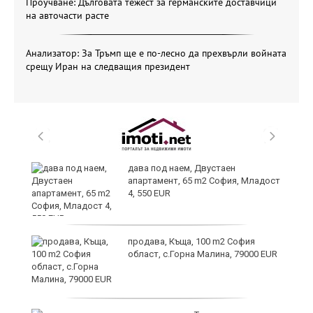
Проучване: Дълговата тежест за германските доставчици
на авточасти расте
Анализатор: За Тръмп ще е по-лесно да прехвърли войната
срещу Иран на следващия президент
и
дава под наем, Двустаен
апартамент, 65 m2 София, Младост
4, 550 EUR
и
продава, Къща, 100 m2 София
област, с.Горна Малина, 79000 EUR