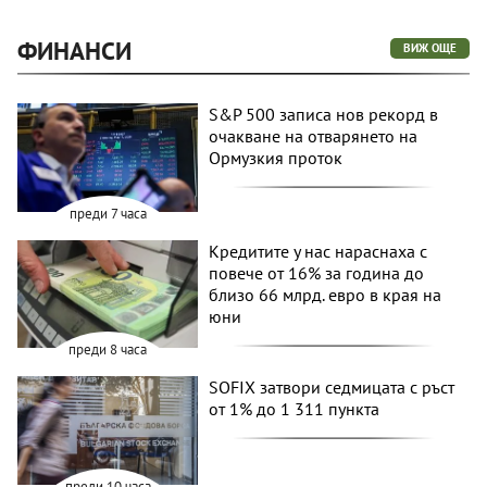
ФИНАНСИ
ВИЖ ОЩЕ
S&P 500 записа нов рекорд в
очакване на отварянето на
Ормузкия проток
преди 7 часа
Кредитите у нас нараснаха с
повече от 16% за година до
близо 66 млрд. евро в края на
юни
преди 8 часа
SOFIX затвори седмицата с ръст
от 1% до 1 311 пункта
преди 10 часа