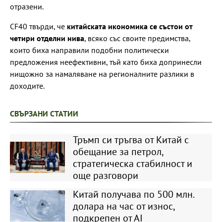
отразени.
CF40 твърди, че
китайската икономика се състои от
четири отделни нива
, всяко със своите предимства,
които биха направили подобни политически
предложения неефективни, тъй като биха допринесли
нищожно за намаляване на регионалните разлики в
доходите.
СВЪРЗАНИ СТАТИИ
Тръмп си тръгва от Китай с
обещание за петрол,
стратегическа стабилност и
още разговори
Китай получава по 500 млн.
долара на час от износ,
подкрепен от АІ