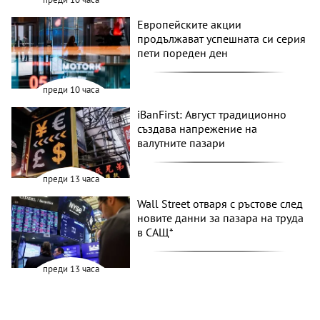
Европейските акции
продължават успешната си серия
пети пореден ден
преди 10 часа
iBanFirst: Август традиционно
създава напрежение на
валутните пазари
преди 13 часа
Wall Street отваря с ръстове след
новите данни за пазара на труда
в САЩ*
преди 13 часа