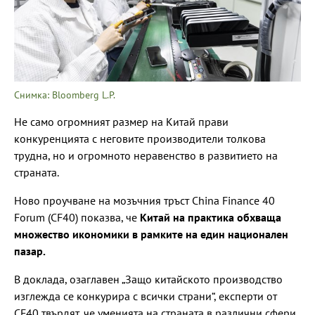
Снимка: Bloomberg L.P.
Не само огромният размер на Китай прави
конкуренцията с неговите производители толкова
трудна, но и огромното неравенство в развитието на
страната.
Ново проучване на мозъчния тръст China Finance 40
Forum (CF40) показва, че
Китай на практика обхваща
множество икономики в рамките на един национален
пазар.
В доклада, озаглавен „Защо китайското производство
изглежда се конкурира с всички страни“, експерти от
CF40 твърдят, че уменията на страната в различни сфери