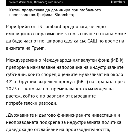
Китай продължава да доминира при глобалното
производство. Графика: Bloomberg
Рори Грийн от TS Lombard предполага, че едно
имплицитно споразумение за поскъпване на юана може
да бъде част от по-широка сделка със САЩ по време на
визитата на Тръмп.
Междувременно Международният валутен фонд (МВФ)
препоръча намаляване наполовина на индустриалните
субсидии, които според оценките му възлизат на около
4% от брутния вътрешен продукт (БВП) на страната през
2023 г. – като част от преминаването към модел на
растеж, който е по-зависим от вътрешните
потребителски разходи.
„Държавните и дългово финансираните инвестиции и
неоправданата подкрепа за индустриалната политика
доведоха до отслабване на производителността,