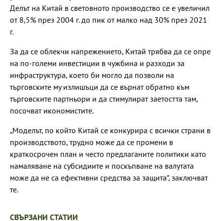
Делът на Китай в световното производство се е увеличил
от 8,5% през 2004 г. до пик от малко над 30% през 2021
г.
За да се облекчи напрежението, Китай трябва да се опре
на по-големи инвестиции в чужбина и разходи за
инфраструктура, което би могло да позволи на
търговските му излишъци да се върнат обратно към
търговските партньори и да стимулират заетостта там,
посочват икономистите.
„Моделът, по който Китай се конкурира с всички страни в
производството, трудно може да се промени в
краткосрочен план и често предлаганите политики като
намаляване на субсидиите и поскъпване на валутата
може да не са ефективни средства за защита“, заключват
те.
СВЪРЗАНИ СТАТИИ