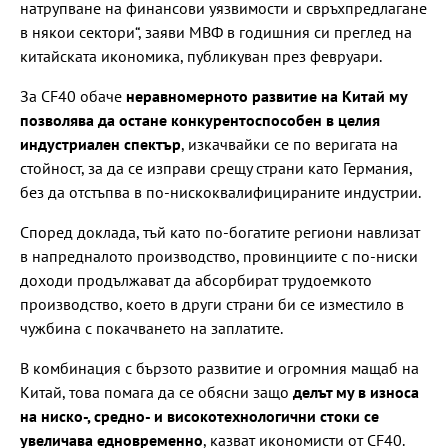
натрупване на финансови уязвимости и свръхпредлагане
в някои сектори“, заяви МВФ в годишния си преглед на
китайската икономика, публикуван през февруари.
За CF40 обаче
неравномерното развитие на Китай му
позволява да остане конкурентоспособен в целия
индустриален спектър
, изкачвайки се по веригата на
стойност, за да се изправи срещу страни като Германия,
без да отстъпва в по-нискоквалифицираните индустрии.
Според доклада, тъй като по-богатите региони навлизат
в напредналото производство, провинциите с по-ниски
доходи продължават да абсорбират трудоемкото
производство, което в други страни би се изместило в
чужбина с покачването на заплатите.
В комбинация с бързото развитие и огромния мащаб на
Китай, това помага да се обясни защо
делът му в износа
на ниско-, средно- и високотехнологични стоки се
увеличава едновременно
, казват икономисти от CF40.