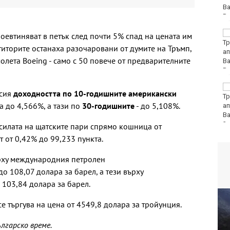
Хванаха за ден 31
евтиняват в петък след почти 5% спад на цената им
шофьори с алкохол
титорите останаха разочаровани от думите на Тръмп,
или наркотици
молета Boeing - само с 50 повече от предварителните
Хаджирусев смени
есия
доходността по 10-годишните американски
Черно море Тича с
 до 4,566%, а тази по
30-годишните
- до 5,108%.
Локо (Пд)
 силата на щатските пари спрямо кошница от
т от 0,42% до 99,233 пункта.
рху международния петролен
о 108,07 долара за барел, а тези върху
 103,84 долара за барел.
се търгува на цена от 4549,8 долара за тройунция.
ългарско време.