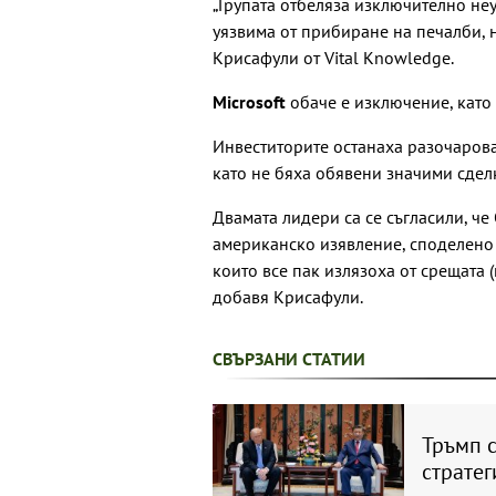
„Групата отбеляза изключително не
уязвима от прибиране на печалби, 
Крисафули от Vital Knowledge.
Microsoft
обаче е изключение, като 
Инвеститорите останаха разочарова
като не бяха обявени значими сдел
Двамата лидери са се съгласили, че
американско изявление, споделено 
които все пак излязоха от срещата (
добавя Крисафули.
СВЪРЗАНИ СТАТИИ
Тръмп с
стратег