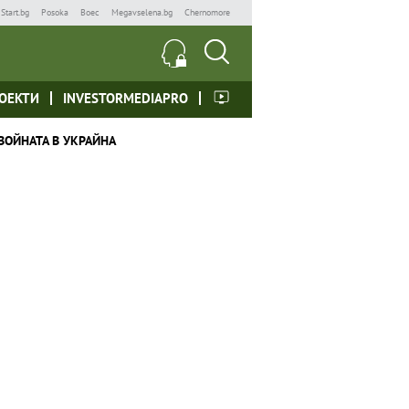
Start.bg
Posoka
Boec
Megavselena.bg
Chernomore
ОЕКТИ
INVESTORMEDIAPRO
ВОЙНАТА В УКРАЙНА