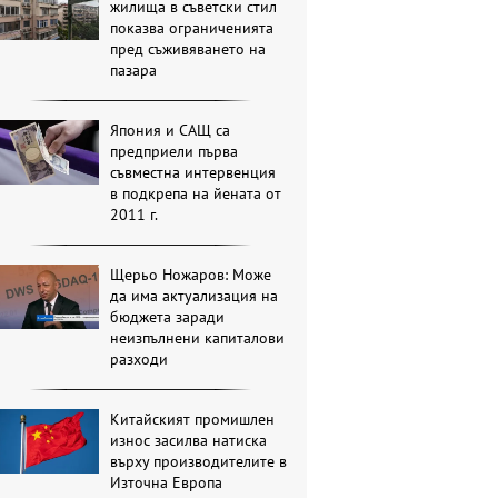
жилища в съветски стил
показва ограниченията
пред съживяването на
пазара
Япония и САЩ са
предприели първа
съвместна интервенция
в подкрепа на йената от
2011 г.
Щерьо Ножаров: Може
да има актуализация на
бюджета заради
неизпълнени капиталови
разходи
Китайският промишлен
износ засилва натиска
върху производителите в
Източна Европа