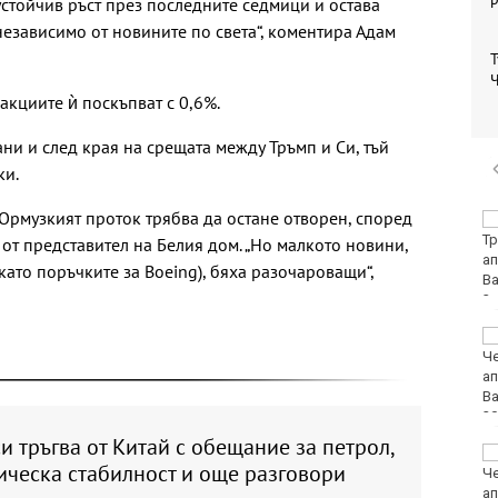
устойчив ръст през последните седмици и остава
независимо от новините по света“, коментира Адам
Т
Ч
акциите ѝ поскъпват с 0,6%.
ни и след края на срещата между Тръмп и Си, тъй
ки.
 Ормузкият проток трябва да остане отворен, според
Медицински
хеликоптери
от представител на Белия дом. „Но малкото новини,
проведоха две
като поръчките за Boeing), бяха разочароващи“,
успешни операции
Нови 45 курсанти бяха
посрещнати във
Военноморското
училище във Варна
и тръгва от Китай с обещание за петрол,
Няма дълбоки кратери
ическа стабилност и още разговори
на мястото, на което
се взриви дрон у нас