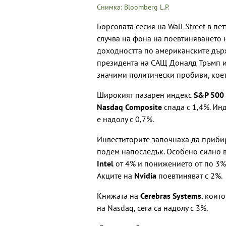
Снимка: Bloomberg L.P.
Борсовата сесия на Wall Street в пе
случва на фона на поевтиняването 
доходността по американските дър
президента на САЩ Доналд Тръмп и
значими политически пробиви, коет
Широкият пазарен индекс
S&P 500
Nasdaq Composite
спада с 1,4%. Ин
е надолу с 0,7%.
Инвеститорите започнаха да прибир
подем напоследък. Особено силно в
Intel
от 4% и понижението от по 3
Акците на
Nvidia
поевтиняват с 2%.
Книжата на
Cerebras Systems
, коит
на Nasdaq, сега са надолу с 3%.