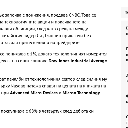
П
тък започва с понижения, предава CNBC. Това се
на технологичните акции и покачването на
жавни облигации, след като срещата между
 китайския лидер Си Дзинпин приключи без
о засили притесненията на трейдърите.
П
се понижава с 1%, докато технологичният измерител
н
дексът на сините чипове
Dow Jones Industrial Average
З
ат печалби от технологичния сектор след силния му
з
ърху Nasdaq натежа спадът на цената на книжата на
% при
Advanced Micro Devices
и
Micron Technology
.
Ф
о поскъпнаха с 68% в четвъртък след дебюта си
С
т