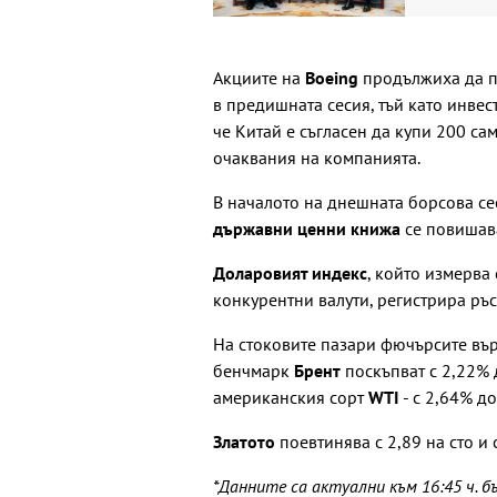
Акциите на
Boeing
продължиха да по
в предишната сесия, тъй като инвес
че Китай е съгласен да купи 200 са
очаквания на компанията.
В началото на днешната борсова с
държавни ценни книжа
се повишава
Доларовият индекс
, който измерва
конкурентни валути, регистрира ръс
На стоковите пазари фючърсите въ
бенчмарк
Брент
поскъпват с 2,22% д
американския сорт
WTI
- с 2,64% до
Златото
поевтинява с 2,89 на сто и 
*Данните са актуални към 16:45 ч. б