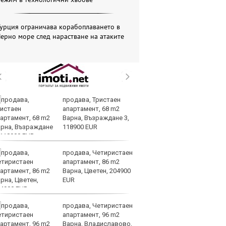
урция ограничава корабоплаването в
ерно море след нарастване на атаките
продава, Тристаен
И
апартамент, 68 m2
ин
Варна, Възраждане 3,
с 
118900 EUR
те
продава, Четиристаен
Ту
апартамент, 86 m2
дв
Варна, Цветен, 204900
къ
EUR
в
продава, Четиристаен
За
апартамент, 96 m2
мо
Варна, Владиславово,
ск