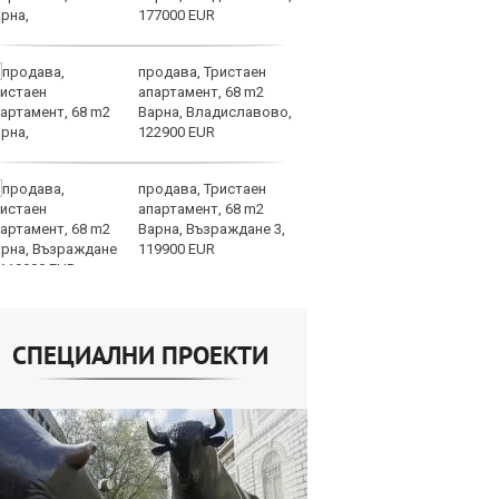
177000 EUR
продава, Тристаен
Др
апартамент, 68 m2
д
Варна, Владиславово,
г
122900 EUR
Б
продава, Тристаен
По
апартамент, 68 m2
ка
Варна, Възраждане 3,
п
119900 EUR
п
облигации
СПЕЦИАЛНИ ПРОЕКТИ