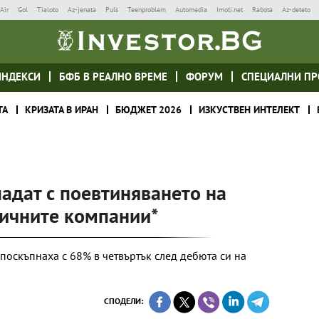
Air
Gol
Tialoto
Az-jenata
Puls
Teenproblem
Automedia
Imoti.net
Rabota
Az-deteto
ИНДЕКСИ
БФБ В РЕАЛНО ВРЕМЕ
ФОРУМ
СПЕЦИАЛНИ ПР
ТА
КРИЗАТА В ИРАН
БЮДЖЕТ 2026
ИЗКУСТВЕН ИНТЕЛЕКТ
адат с поевтиняването на
гичните компании*
 поскъпнаха с 68% в четвъртък след дебюта си на
СПОДЕЛИ: