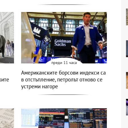
преди 11 часа
Американските борсови индекси са
ките
в отстъпление, петролът отново се
устреми нагоре