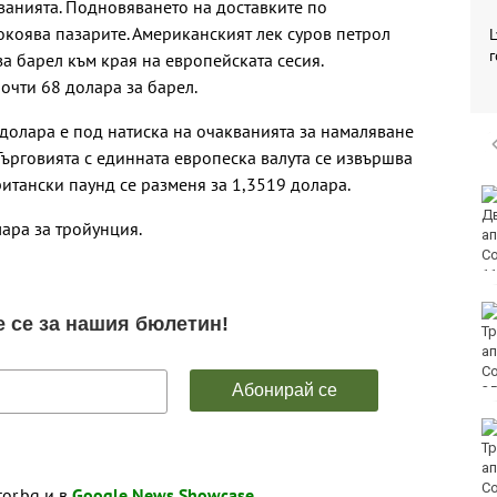
уванията. Подновяването на доставките по
коява пазарите. Американският лек суров петрол
L
г
за барел към края на европейската сесия.
почти 68 долара за барел.
долара е под натиска на очакванията за намаляване
Търговията с единната европеска валута се извършва
итански паунд се разменя за 1,3519 долара.
Варна посреща един
от символите на
ара за тройунция.
обединена Европа
Редица райони на
Варна са без вода в
петък
4 разследвания за
пласиране на
фентанил са
започнати във Варна
tor.bg и в
Google News Showcase
.