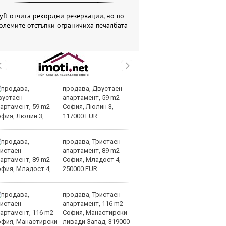
yft отчита рекордни резервации, но по-
олемите отстъпки ограничиха печалбата
продава, Двустаен
Т
апартамент, 59 m2
пр
София, Люлин 3,
по
117000 EUR
не
продава, Тристаен
Бъ
апартамент, 89 m2
ба
София, Младост 4,
Ев
250000 EUR
то
продава, Тристаен
Ра
апартамент, 116 m2
ра
София, Манастирски
от
ливади Запад, 319000
в 