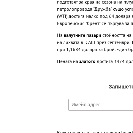
подготвят за края на сезона на път
петролопровода "Дружба" също успо
(WTI) достига малко под 64 долара 
Европейския "брент" се търгува за 
На
валутните пазари
стойността на 
на лихвата в САЩ през септември. 
при 1,1684 долара за брой. Един бр
Цената на
златото
достига 3474 дол
Всяка новина е актив, следете Inves