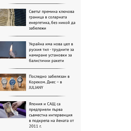
Светът премина ключова
граница в соларната
енергетика, без никой да
забележи
Украйна има нова цел в
руския тил - трудните за
намиране установки за
балистични ракети
Последно забелязан в
Кореком. Днес – в
JULIANY
Япония и САЩ са
предприели първа
съвместна интервенция
в подкрепа на йената от
2011 г.