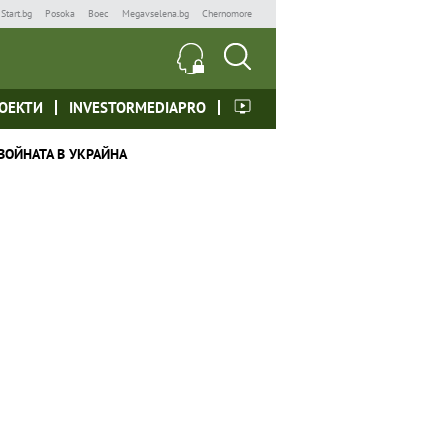
Start.bg
Posoka
Boec
Megavselena.bg
Chernomore
ОЕКТИ
INVESTORMEDIAPRO
ВОЙНАТА В УКРАЙНА