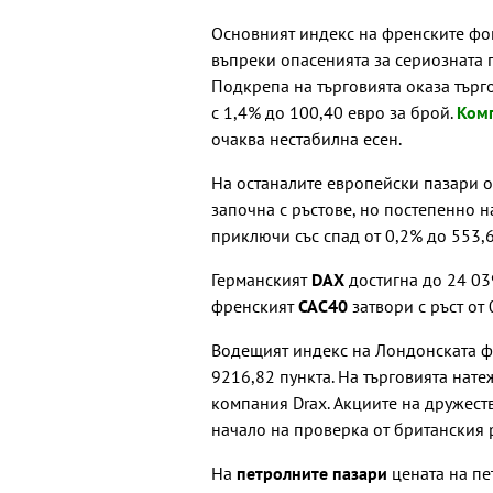
Основният индекс на френските фо
въпреки опасенията за сериозната 
Подкрепа на търговията оказа търго
с 1,4% до 100,40 евро за брой.
Ком
очаква нестабилна есен.
На останалите европейски пазари 
започна с ръстове, но постепенно н
приключи със спад от 0,2% до 553,6
Германският
DAX
достигна до 24 03
френският
САС40
затвори с ръст от 
Водещият индекс на Лондонската ф
9216,82 пункта. На търговията нат
компания Drax. Акциите на дружест
начало на проверка от британския 
На
петролните пазари
цената на пет