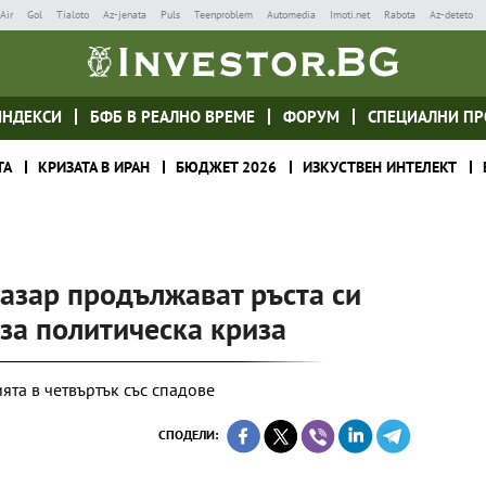
Air
Gol
Tialoto
Az-jenata
Puls
Teenproblem
Automedia
Imoti.net
Rabota
Az-deteto
ИНДЕКСИ
БФБ В РЕАЛНО ВРЕМЕ
ФОРУМ
СПЕЦИАЛНИ ПР
ТА
КРИЗАТА В ИРАН
БЮДЖЕТ 2026
ИЗКУСТВЕН ИНТЕЛЕКТ
азар продължават ръста си
за политическа криза
ята в четвъртък със спадове
СПОДЕЛИ: