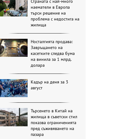
Страната с най-много
наематели в Европа
търси решение на
проблема с недостига на
жилища
Носталгията продава:
Завръщането на
касетките следва бума
на винила за 1 млрд.
долара
Кадър на деня за 3
август
Търсенето в Китай на
жилища в съветски стил
показва ограниченията
пред съживяването на
пазара