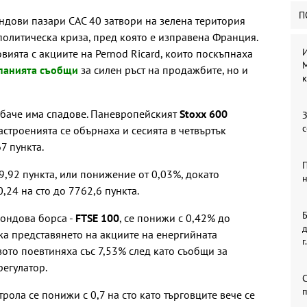
П
ндови пазари САС 40 затвори на зелена територия
политическа криза, пред която е изправена Франция.
И
вията с акциите на Pernod Ricard, които поскъпнаха
M
панията съобщи
за силен ръст на продажбите, но и
к
обаче има спадове. Паневропейският
Stoxx 600
З
астроенията се обърнаха и сесията в четвъртък
7 пункта.
9,92 пункта, или понижение от 0,03%, докато
н
0,24 на сто до 7762,6 пункта.
ондова борса -
FTSE 100
, се понижи с 0,42% до
д
ежа представянето на акциите на енергийната
г.
вото поевтиняха със 7,53% след като съобщи за
регулатор.
рола се понижи с 0,7 на сто като търговците вече се