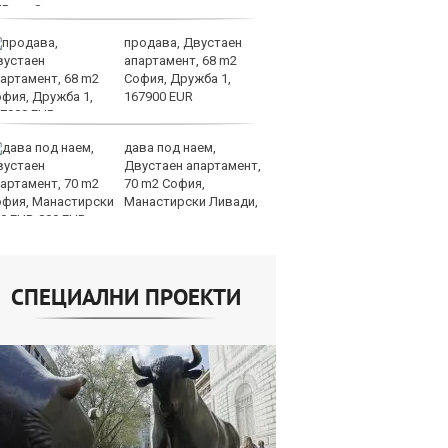
UR
продава, Двустаен
ФИ
апартамент, 68 m2
д
София, Дружба 1,
по
167900 EUR
н
Световно
дава под наем,
Бо
Двустаен апартамент,
ф
70 m2 София,
тр
Манастирски Ливади,
о
0 EUR
СПЕЦИАЛНИ ПРОЕКТИ