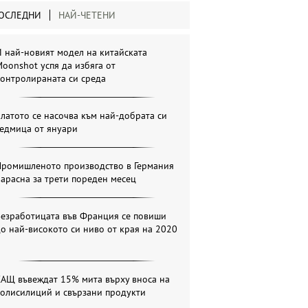
ОСЛЕДНИ
НАЙ-ЧЕТЕНИ
 най-новият модел на китайската
oonshot успя да избяга от
онтролираната си среда
латото се насочва към най-добрата си
седмица от януари
Промишленото производство в Германия
арасна за трети пореден месец
Безработицата във Франция се повиши
о най-високото си ниво от края на 2020
САЩ въвеждат 15% мита върху вноса на
полисилиций и свързани продукти