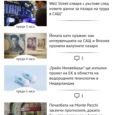
Wall Street отваря с ръстове след
новите данни за пазара на труда
в САЩ*
преди 3 часа
Йената като оръжие: как
интервенцията на САЩ и Япония
променя валутните пазари
3
преди 4 часа
„Грийн Иновейшън“ ще изпълни
проект на ЕК в областта на
водородните технологии в
Нидерландия
преди 5 часа
1
Печалбата на Monte Paschi
засенчи прогнозите, докато