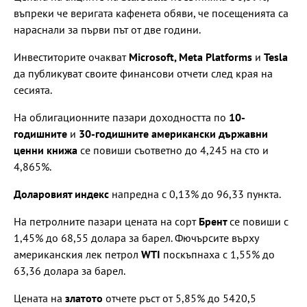
въпреки че веригата кафенета обяви, че посещенията са
нараснали за първи път от две години.
Инвеститорите очакват
Microsoft, Meta Platforms
и
Tesla
да публикуват своите финансови отчети след края на
сесията.
На облигационните пазари доходността по
10-
годишните
и
30-годишните американски държавни
ценни книжа
се повиши съответно до 4,245 на сто и
4,865%.
Доларовият индекс
напредна с 0,13% до 96,33 пункта.
На петролните пазари цената на сорт
Брент
се повиши с
1,45% до 68,55 долара за барел. Фючърсите върху
американския лек петрол
WTI
поскъпнаха с 1,55% до
63,36 долара за барел.
Цената на
златото
отчете ръст от 5,85% до 5420,5