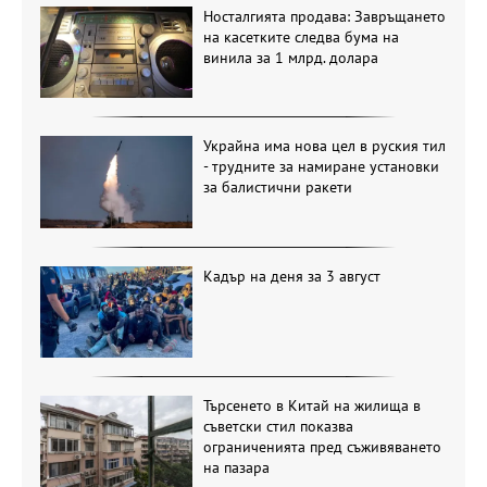
Носталгията продава: Завръщането
на касетките следва бума на
винила за 1 млрд. долара
Украйна има нова цел в руския тил
- трудните за намиране установки
за балистични ракети
Кадър на деня за 3 август
Търсенето в Китай на жилища в
съветски стил показва
ограниченията пред съживяването
на пазара