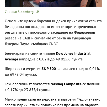
Снимка: Bloomberg L.P.
Основните щатски борсови индекси приключиха сесията
без единна посока, докато инвеститорите преценяват
резултатите от последното заседание на Федералния
резерв на САЩ и сигналите от речта на гуверньора
Джером Пауъл, съобщава CNBC.
Бенчмаркът на сините чипове
Dow Jones Industrial
Average
напредна с 0,02% до 49 015,6 пункта.
Широкият измерител
S&P 500
записа лек спад от 0,01%
до 6978,04 пункта.
Технологичният показател
Nasdaq Composite
се повиши
с 0,17% до 23 857,4 пункта.
Малко преди края на редовната търговия Фед очаквано
запази паричната си политика без промяна на първото