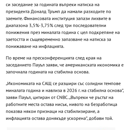
си заседание за годината въпреки натиска на
президента Доналд Тръмп да намали разходите по
заемите. Финансовата институция запази лихвите в
диапазона 3,5%-3,75% след три последователни
понижения през миналата година с цел подкрепяне на
заетостта и същевременно запазване на натиска за
понижаване на инфлацията.
По време на пресконференцията след края на
заседанието Пауъл заяви, че американската икономика е
започнала годината на стабилна основа.
„Икономиката на САЩ се разшири със солидни темпове
миналата година и навлиза в 2026 г. на стабилна основа“,
заяви Пауъл, цитиран от CNBC. „Въпреки че ръстът на
работните места остава нисък, нивото на безработица
показва някои признаци на стабилизиране, а
инфлацията остава донякъде ускорена“, добави той.