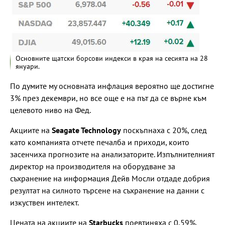
Основните щатски борсови индекси в края на сесията на 28
януари.
По думите му основната инфлация вероятно ще достигне
3% през декември, но все още е на път да се върне към
целевото ниво на Фед.
Акциите на
Seagate Technology
поскъпнаха с 20%, след
като компанията отчете печалба и приходи, които
засенчиха прогнозите на анализаторите. Изпълнителният
директор на производителя на оборудване за
съхранение на информация Дейв Мосли отдаде добрия
резултат на силното търсене на съхранение на данни с
изкуствен интелект.
Цената на акциите на
Starbucks
поевтиняха с 0,59%,