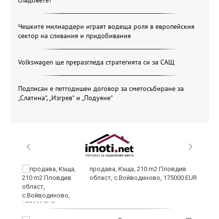
Чешките милиардери играят водеща роля в европейския
сектор на сливания и придобивания
Volkswagen ще преразгледа стратегията си за САЩ
Подписан е петгодишен договор за сметосъбиране за
„Слатина“, „Изгрев“ и „Подуяне“
продава, Къща, 210 m2 Пловдив
област, с.Войводиново, 175000 EUR