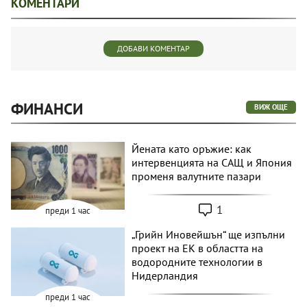
КОМЕНТАРИ
ДОБАВИ КОМЕНТАР
ФИНАНСИ
ВИЖ ОЩЕ
Йената като оръжие: как
интервенцията на САЩ и Япония
променя валутните пазари
1
преди 1 час
„Грийн Иновейшън“ ще изпълни
проект на ЕК в областта на
водородните технологии в
Нидерландия
преди 1 час