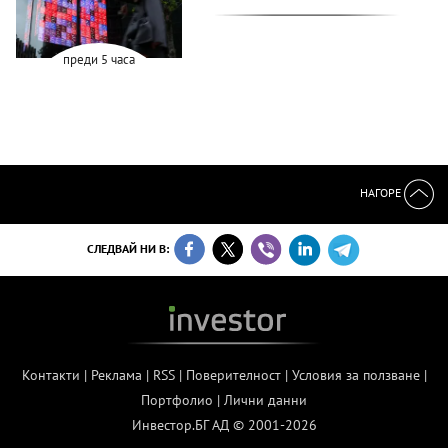
преди 5 часа
НАГОРЕ
СЛЕДВАЙ НИ В:
Контакти
|
Реклама
|
RSS
|
Поверителност
|
Условия за ползване
|
Портфолио
|
Лични данни
Инвестор.БГ АД © 2001-2026