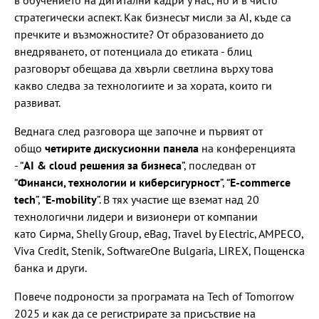
стратегически аспект. Как бизнесът мисли за AI, къде са
пречките и възможностите? От образованието до
внедряването, от потенциала до етиката - блиц
разговорът обещава да хвърли светлина върху това
какво следва за технологиите и за хората, които ги
развиват.
Веднага след разговора ще започне и първият от
общо
четирите дискусионни панела
на конференцията
- “
AI & cloud решения за бизнеса
”, последван от
“
Финанси, технологии и киберсигурност
”, “
E-commerce
tech
”, “
E-mobility
”. В тях участие ще вземат над 20
технологични лидери и визионери от компании
като Сирма, Shelly Group, eBag, Travel by Electric, AMPECO,
Viva Credit, Stenik, SoftwareOne Bulgaria, LIREX, Пощенска
банка и други.
Повече подроности за програмата на Tech of Tomorrow
2025 и как да се регистрирате за присъствие на