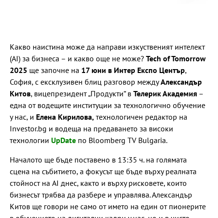
Какво наистина може да направи изкуственият интелект
(AI) за бизнеса – и какво още не може?
Tech of Tomorrow
2025
ще започне на
17 юни в Интер Експо Център
,
София, с ексклузивен блиц разговор между
Александър
Китов
, вицепрезидент „Продукти“ в
Телерик Академия
–
една от водещите институции за технологично обучение
у нас, и
Елена Кирилова,
технологичен редактор на
Investor.bg и водеща на предаването за високи
технологии
UpDate
по Bloomberg TV Bulgaria.
Началото ще бъде поставено в 13:35 ч. на голямата
сцена на събитието, а фокусът ще бъде върху реалната
стойност на AI днес, както и върху рисковете, които
бизнесът трябва да разбере и управлява. Александър
Китов ще говори не само от името на един от пионерите
в обучението на дигитални кадри у нас, но и в чисто