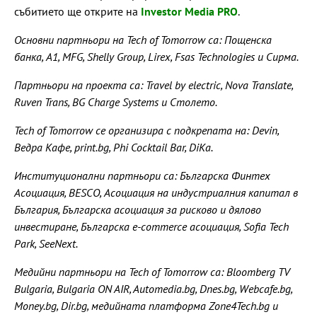
събитието ще открите на
Investor Media PRO
.
Основни партньори на Tech of Tomorrow са: Пощенска
банка, A1, MFG, Shelly Group, Lirex, Fsas Technologies и Сирма.
Партньори на проекта са: Travel by electric, Nova Translate,
Ruven Trans, BG Charge Systems и Столето.
Tech of Tomorrow се организира с подкрепата на: Devin,
Ведра Кафе, print.bg, Phi Cocktail Bar, DiKa.
Институционални партньори са: Българска Финтех
Асоциация, BESCO, Асоциация на индустриалния капитал в
България, Българска асоциация за рисково и дялово
инвестиране, Българска e-commerce асоциация, Sofia Tech
Park, SeeNext.
Медийни партньори на Tech of Tomorrow са: Bloomberg TV
Bulgaria, Bulgaria ON AIR, Automedia.bg, Dnes.bg, Webcafe.bg,
Money.bg, Dir.bg, медийната платформа Zone4Tech.bg и