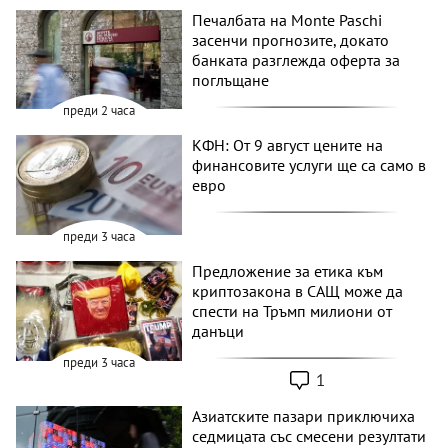
Печалбата на Monte Paschi
засенчи прогнозите, докато
банката разглежда оферта за
поглъщане
преди 2 часа
КФН: От 9 август цените на
финансовите услуги ще са само в
евро
преди 3 часа
Предложение за етика към
криптозакона в САЩ може да
спести на Тръмп милиони от
данъци
преди 3 часа
1
Азиатските пазари приключиха
седмицата със смесени резултати