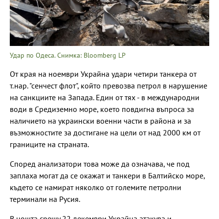
Удар по Одеса. Снимка: Bloomberg LP
От края на ноември Украйна удари четири танкера от
т.нар. "сенчест флот", който превозва петрол в нарушение
на санкциите на Запада. Един от тях - в международни
води в Средиземно море, което повдигна въпроса за
наличието на украински военни части в района и за
възможностите за достигане на цели от над 2000 км от
границите на страната.
Според анализатори това може да означава, че под
заплаха могат да се окажат и танкери в Балтийско море,
където се намират няколко от големите петролни
терминали на Русия.
В нощта срещу 22 декември Украйна атакува и