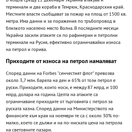
терминали и два кораба в Темрюк, Краснодарския край.
Местните власти съобщават за пожар на площ от 1500 кв.
метра. Има данни и за поражения по тръбопровод в
близкото населено място Волна. В последните месеци
Украйна засили атаките си по рафинерии и петролни
терминали на Русия, ефективно ограничавайки износа
на петрол и горива.
Приходите от износа на петрол намаляват
Според данни на Forbes "сенчестият флот" превозва
около 3,7 млн. барела на ден и 65% от този петрол е
руски. Приходите, които носи, е между 87 млрд. и 100
млрд. долара на година. Целта на атаките са
ограничаване приходите от търговията с петрол за
руската хазна. Според данни на Министерството на
финансите към края на ноември те са с около 30% по-
малко, което се дължи и на по-ниската цена на петрола
на световните пазари.