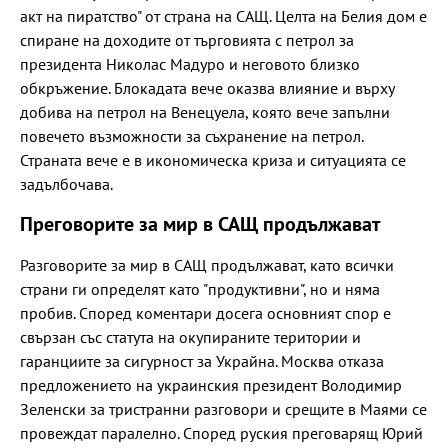
акт на пиратство" от страна на САЩ. Целта на Белия дом е
спиране на доходите от търговията с петрол за
президента Николас Мадуро и неговото близко
обкръжение. Блокадата вече оказва влияние и върху
добива на петрол на Венецуела, която вече запълни
повечето възможности за съхранение на петрол.
Страната вече е в икономическа криза и ситуацията се
задълбочава.
Преговорите за мир в САЩ продължават
Разговорите за мир в САЩ продължават, като всички
страни ги определят като "продуктивни", но и няма
пробив. Според коментари досега основният спор е
свързан със статута на окупираните територии и
гаранциите за сигурност за Украйна. Москва отказа
предложението на украинския президент Володимир
Зеленски за тристранни разговори и срещите в Маями се
провеждат паралелно. Според руския преговарящ Юрий