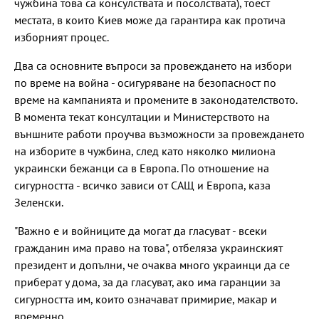
чужбина това са консулствата и посолствата), тоест
местата, в които Киев може да гарантира как протича
изборният процес.
Два са основните въпроси за провеждането на избори
по време на война - осигуряване на безопасност по
време на кампанията и промените в законодателството.
В момента текат консултации и Министерството на
външните работи проучва възможности за провеждането
на изборите в чужбина, след като няколко милиона
украински бежанци са в Европа. По отношение на
сигурността - всичко зависи от САЩ и Европа, каза
Зеленски.
"Важно е и войниците да могат да гласуват - всеки
гражданин има право на това", отбеляза украинският
президент и допълни, че очаква много украинци да се
приберат у дома, за да гласуват, ако има гаранции за
сигурността им, които означават примирие, макар и
временно.