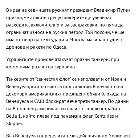
В края на седмицата руският президент Владимир Путин
призна, че атаките срещу танкерите ще увеличат
разходите, включително и за застраховки, но няма да
ограничат износа на руския петрол. Той посочи, че ще
има отговор на тези удари и Москва масирано удря с
дронове и ракети по Одеса.
Украинските дронове атакуват празни танкери, при
което няма разлив на суровина.
Танкерите от "сенчестия флот" се използват и от Иран и
Венецуела, които също са под санкции. В началото на
декември американският президент обяви блокада на
Венецуела и САЩ блокират вече трети танкер. По данни
на Bloomberg американски сили са спрели корабите
Bella 1, който плава под панамски флаг, Centuries и
Skipper.
Във Венецуела определиха тези действия като "сериозен