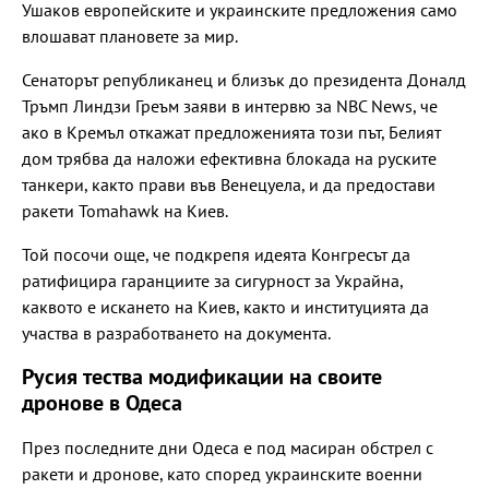
Ушаков европейските и украинските предложения само
влошават плановете за мир.
Сенаторът републиканец и близък до президента Доналд
Тръмп Линдзи Греъм заяви в интервю за NBC News, че
ако в Кремъл откажат предложенията този път, Белият
дом трябва да наложи ефективна блокада на руските
танкери, както прави във Венецуела, и да предостави
ракети Tomahawk на Киев.
Той посочи още, че подкрепя идеята Конгресът да
ратифицира гаранциите за сигурност за Украйна,
каквото е искането на Киев, както и институцията да
участва в разработването на документа.
Русия тества модификации на своите
дронове в Одеса
През последните дни Одеса е под масиран обстрел с
ракети и дронове, като според украинските военни