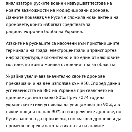
анализатори руските военни извършват тестове на
новите възможности на модифицирани дронове.
Данните показват, че Русия е сложила нови антени на
дроновете, които избягват средствата за
радиоелектронна борба на Украйна.
Атаките на руснаците са насочени към пристанищните
терминали на града, електроцентрали и транспортна
инфраструктура, включително и по един от ключовите
мостове, по който минава основният път за областта.
Украйна увеличава значително своите дронове
прехващачи и на ден използва към 950. Според данни
успеваемостта на ВВС на Украйна при свалянето на
дронове достига около 80%. През 2024 година
украинските сили успяваха да унищожават по 90%, а в
някои нощи и по над 90% от изстреляните дронове, но
Русия започна да произвежда по-масово дронове и да
променя непрекъснато тактиката си на атаките.