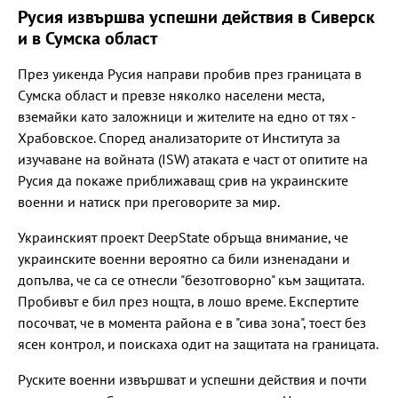
Русия извършва успешни действия в Сиверск
и в Сумска област
През уикенда Русия направи пробив през границата в
Сумска област и превзе няколко населени места,
вземайки като заложници и жителите на едно от тях -
Храбовское. Според анализаторите от Института за
изучаване на войната (ISW) атаката е част от опитите на
Русия да покаже приближаващ срив на украинските
военни и натиск при преговорите за мир.
Украинският проект DeepState обръща внимание, че
украинските военни вероятно са били изненадани и
допълва, че са се отнесли "безотговорно" към защитата.
Пробивът е бил през нощта, в лошо време. Експертите
посочват, че в момента района е в "сива зона", тоест без
ясен контрол, и поискаха одит на защитата на границата.
Руските военни извършват и успешни действия и почти