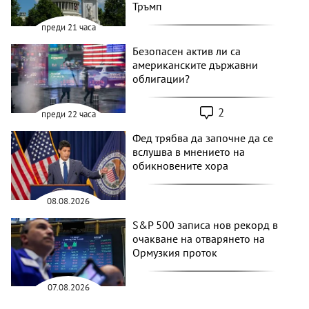
Тръмп
преди 21 часа
Безопасен актив ли са
американските държавни
облигации?
2
преди 22 часа
Фед трябва да започне да се
вслушва в мнението на
обикновените хора
08.08.2026
S&P 500 записа нов рекорд в
очакване на отварянето на
Ормузкия проток
07.08.2026