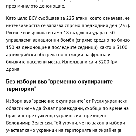
през миналото денонощие.
Като цяло ВСУ съобщава за 223 атаки, което означава, че
интензивността се запазва спрямо предходния ден (235).
Русия е извършила и само 18 въздушни удара с 50
управляеми авиационни бомби (спрямо средно по близо
150 на денонощие в последните седмици), както и 3100
артилерийски обстрела по позиции на фронта и
близките населени места. Използвани са и 3200 fpv-
дрона.
Без избори във "временно окупираните
територии"
Избори във "временно окупираните" от Русия украински
области няма да бъдат провеждани, съобщи по време на
брифинг през уикенда украинският президент
Володимир Зеленски. Той уточни, че по закон в избори
участват само украинци на територията на Украйна (в