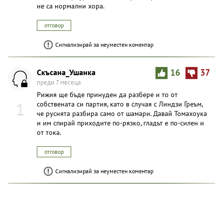
не са нормални хора.
отговор
Сигнализирай за неуместен коментар
Скъсана_Ушанка
16
37
преди 7 месеца
Рижия ще бъде принуден да разбере и то от
1
собствената си партия, като в случая с Линдзи Греъм,
че руснята разбира само от шамари. Давай Томахоука
и им спирай приходите по-рязко, гладът е по-силен и
от тока.
отговор
Сигнализирай за неуместен коментар