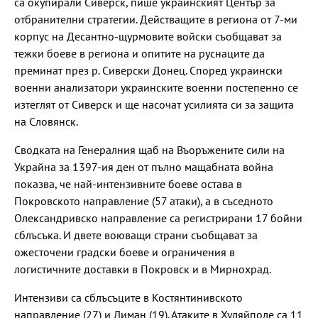
са окупирали Сиверск, пише украинският Център за
отбранителни стратегии. Действащите в региона от 7-ми
корпус на Десантно-щурмовите войски съобщават за
тежки боеве в региона и опитите на руснаците да
преминат през р. Сиверски Донец. Според украински
военни анализатори украинските военни постепенно се
изтеглят от Сиверск и ще насочат усилията си за защита
на Словянск.
Сводката на Генералния щаб на Въоръжените сили на
Украйна за 1397-ия ден от пълно мащабната война
показва, че най-интензивните боеве остава в
Покровското направление (57 атаки), а в съседното
Олександривско направление са регистрирани 17 бойни
сблъсъка. И двете воюващи страни съобщават за
ожесточени градски боеве и ограничения в
логистичните доставки в Покровск и в Мирнохрад.
Интензиви са сблъсъците в Костянтинивското
направление (27) и Лиман (19). Атаките в Хуляйполе са 11