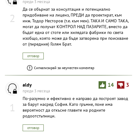
преди 3 месеца
Да се обърнат за консултация и потенциално
2
придобиване на лиценз, ПРЕДИ да проектират, към
инж. Тодор Несторов (т.е. към мен). ТАКА И САМО ТАКА,
могат да получат КОНТРОЛ НАД ПАЗАРИТЕ, вместо да
бъдат една от стоте или хилядата фабрики по света
изобщо, която може да бъде затворена при поискване
от (пиредния) Голям Брат.
отговор
Сигнализирай за неуместен коментар
aldy
14
3
преди 3 месеца
По-разумно и ефективно е направо да построят завод
1
за барут насред София. Като гръмне, поне има
вероятност да откъсне главите на родните
родоотстъпници.
отговор