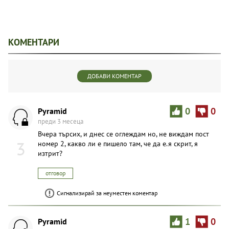
КОМЕНТАРИ
ДОБАВИ КОМЕНТАР
Pyramid
0
0
преди 3 месеца
Вчера търсих, и днес се оглеждам но, не виждам пост
3
номер 2, какво ли е пишело там, че да е.я скрит, я
изтрит?
отговор
Сигнализирай за неуместен коментар
Pyramid
1
0