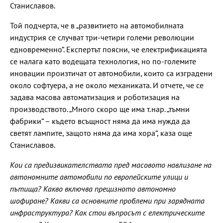
Станиславов.
Той подчерта, че в „развитието на автомобилната
индустрия се случват три-четири големи революции
едновременно“. Експертът поясни, че електрификацията
се налага като водещата технология, но по-големите
иновации произтичат от автомобили, които са изградени
около софтуера, а не около механиката. И отчете, че се
задава масова автоматизация и роботизация на
производството. „Много скоро ще има т.нар. „тъмни
фабрики“ – където всъщност няма да има нужда да
светят лампите, защото няма да има хора“, каза още
Станиславов.
Кои са предизвикателствата пред масовото навлизане на
автономните автомобили по европейските улици и
пътища? Какво включва прецизното автономно
шофиране? Какви са основните проблеми при зарядната
инфраструктура? Как стои въпросът с електрическите