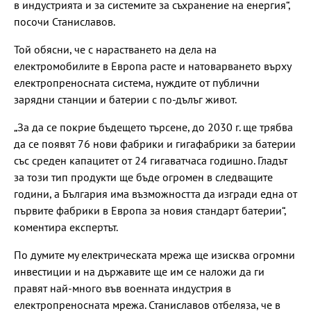
в индустрията и за системите за съхранение на енергия“,
посочи Станиславов.
Той обясни, че с нарастването на дела на
електромобилите в Европа расте и натоварването върху
електропреносната система, нуждите от публични
зарядни станции и батерии с по-дълъг живот.
„За да се покрие бъдещето търсене, до 2030 г. ще трябва
да се появят 76 нови фабрики и гигафабрики за батерии
със среден капацитет от 24 гигаватчаса годишно. Гладът
за този тип продукти ще бъде огромен в следващите
години, а България има възможността да изгради една от
първите фабрики в Европа за новия стандарт батерии“,
коментира експертът.
По думите му електрическата мрежа ще изисква огромни
инвестиции и на държавите ще им се наложи да ги
правят най-много във военната индустрия в
електропреносната мрежа. Станиславов отбеляза, че в