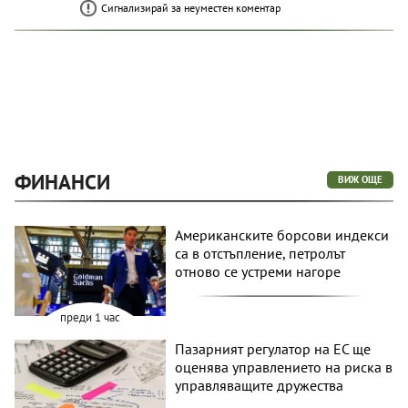
Сигнализирай за неуместен коментар
ФИНАНСИ
ВИЖ ОЩЕ
Американските борсови индекси
са в отстъпление, петролът
отново се устреми нагоре
преди 1 час
Пазарният регулатор на ЕС ще
оценява управлението на риска в
управляващите дружества