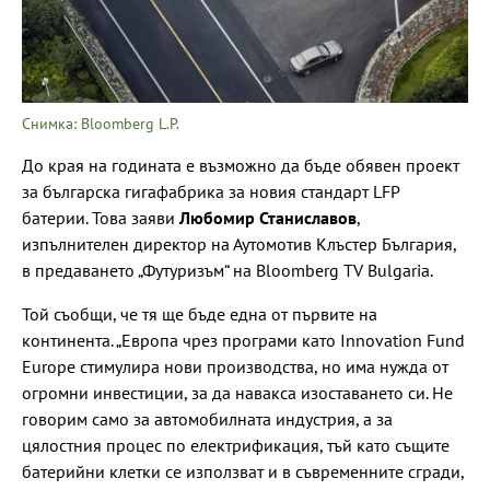
Снимка: Bloomberg L.P.
До края на годината е възможно да бъде обявен проект
за българска гигафабрика за новия стандарт LFP
батерии. Това заяви
Любомир Станиславов
,
изпълнителен директор на Аутомотив Клъстер България,
в предаването „Футуризъм“ на Bloomberg TV Bulgaria.
Той съобщи, че тя ще бъде една от първите на
континента. „Европа чрез програми като Innovation Fund
Europe стимулира нови производства, но има нужда от
огромни инвестиции, за да навакса изоставането си. Не
говорим само за автомобилната индустрия, а за
цялостния процес по електрификация, тъй като същите
батерийни клетки се използват и в съвременните сгради,