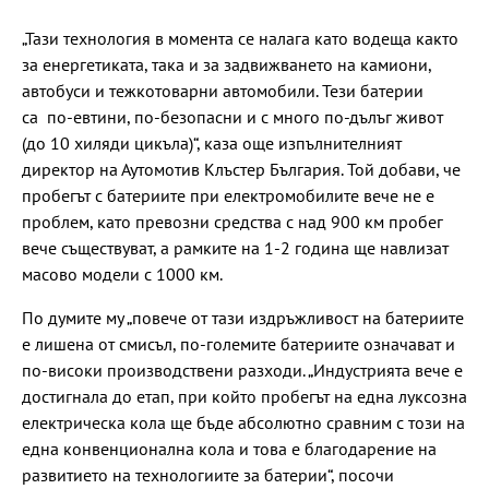
„Тази технология в момента се налага като водеща както
за енергетиката, така и за задвижването на камиони,
автобуси и тежкотоварни автомобили. Тези батерии
са по-евтини, по-безопасни и с много по-дълъг живот
(до 10 хиляди цикъла)“, каза още изпълнителният
директор на Аутомотив Клъстер България. Той добави, че
пробегът с батериите при електромобилите вече не е
проблем, като превозни средства с над 900 км пробег
вече съществуват, а рамките на 1-2 година ще навлизат
масово модели с 1000 км.
По думите му „повече от тази издръжливост на батериите
е лишена от смисъл, по-големите батериите означават и
по-високи производствени разходи. „Индустрията вече е
достигнала до етап, при който пробегът на една луксозна
електрическа кола ще бъде абсолютно сравним с този на
една конвенционална кола и това е благодарение на
развитието на технологиите за батерии“, посочи