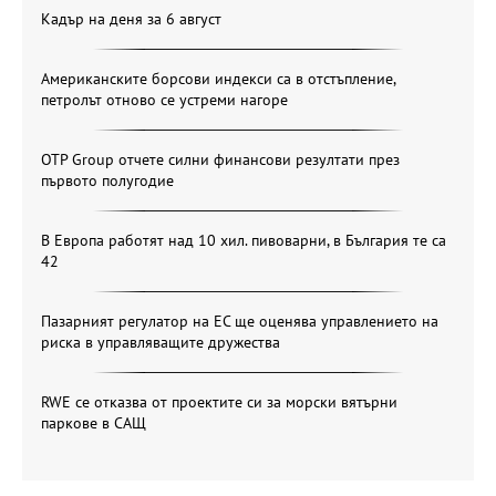
Кадър на деня за 6 август
Американските борсови индекси са в отстъпление,
петролът отново се устреми нагоре
OTP Group отчете силни финансови резултати през
първото полугодие
В Европа работят над 10 хил. пивоварни, в България те са
42
Пазарният регулатор на ЕС ще оценява управлението на
риска в управляващите дружества
RWE се отказва от проектите си за морски вятърни
паркове в САЩ