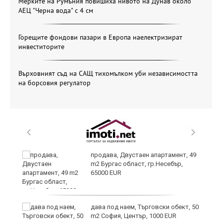
Мерките на Румъния повишиха нивото на Дунав около
АЕЦ "Черна вода" с 4 см
Горещите фондови пазари в Европа наелектризират
инвеститорите
Върховният съд на САЩ тихомълком уби независимостта
на борсовия регулатор
продава, Двустаен апартамент, 49
m2 Бургас област, гр.Несебър,
65000 EUR
дава под наем, Търговски обект, 50
m2 София, Център, 1000 EUR