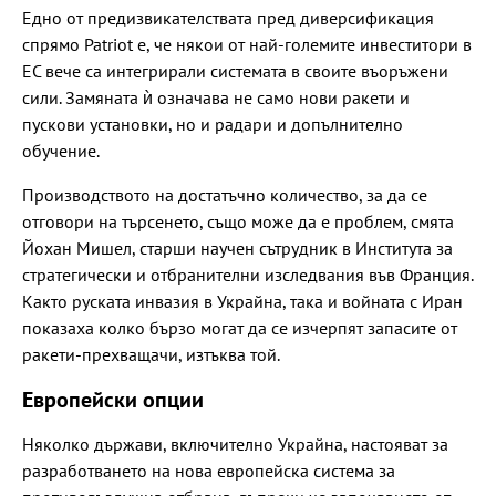
Едно от предизвикателствата пред диверсификация
спрямо Patriot е, че някои от най-големите инвеститори в
ЕС вече са интегрирали системата в своите въоръжени
сили. Замяната ѝ означава не само нови ракети и
пускови установки, но и радари и допълнително
обучение.
Производството на достатъчно количество, за да се
отговори на търсенето, също може да е проблем, смята
Йохан Мишел, старши научен сътрудник в Института за
стратегически и отбранителни изследвания във Франция.
Както руската инвазия в Украйна, така и войната с Иран
показаха колко бързо могат да се изчерпят запасите от
ракети-прехващачи, изтъква той.
Европейски опции
Няколко държави, включително Украйна, настояват за
разработването на нова европейска система за