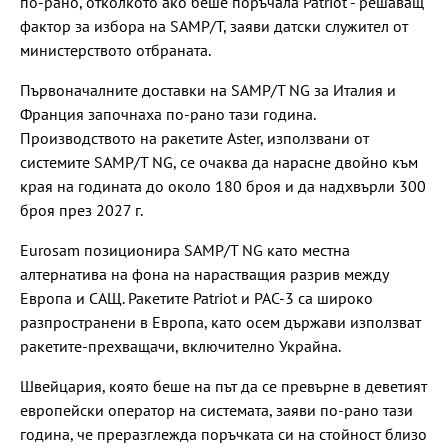
по-рано, отколкото ако беше поръчала Patriot - решаващ
фактор за избора на SAMP/T, заяви датски служител от
министерството отбраната.
Първоначалните доставки на SAMP/T NG за Италия и
Франция започнаха по-рано тази година.
Производството на ракетите Aster, използвани от
системите SAMP/T NG, се очаква да нарасне двойно към
края на годината до около 180 броя и да надхвърли 300
броя през 2027 г.
Eurosam позиционира SAMP/T NG като местна
алтернатива на фона на нарастващия разрив между
Европа и САЩ. Ракетите Patriot и PAC-3 са широко
разпространени в Европа, като осем държави използват
ракетите-прехващачи, включително Украйна.
Швейцария, която беше на път да се превърне в деветият
европейски оператор на системата, заяви по-рано тази
година, че преразглежда поръчката си на стойност близо