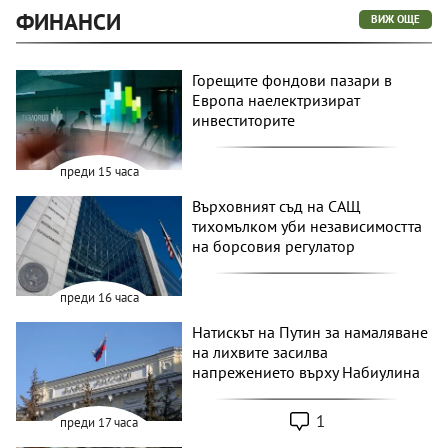
ФИНАНСИ
ВИЖ ОЩЕ
Горещите фондови пазари в
Европа наелектризират
инвеститорите
преди 15 часа
Върховният съд на САЩ
тихомълком уби независимостта
на борсовия регулатор
преди 16 часа
Натискът на Путин за намаляване
на лихвите засилва
напрежението върху Набиулина
1
преди 17 часа