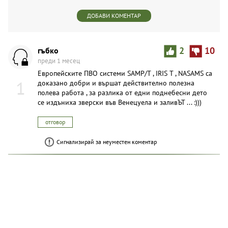
ДОБАВИ КОМЕНТАР
гъбко
2
10
преди 1 месец
Европейските ПВО системи SAMP/T , IRIS T , NASAMS са
1
доказано добри и вършат действително полезна
полева работа , за разлика от едни поднебесни дето
се издъниха зверски във Венецуела и заливЪТ ... :)))
отговор
Сигнализирай за неуместен коментар