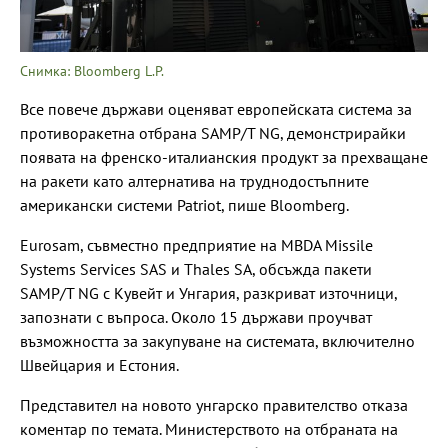
Снимка: Bloomberg L.P.
Все повече държави оценяват европейската система за
противоракетна отбрана SAMP/T NG, демонстрирайки
появата на френско-италианския продукт за прехващане
на ракети като алтернатива на труднодостъпните
американски системи Patriot, пише Bloomberg.
Eurosam, съвместно предприятие на MBDA Missile
Systems Services SAS и Thales SA, обсъжда пакети
SAMP/T NG с Кувейт и Унгария, разкриват източници,
запознати с въпроса. Около 15 държави проучват
възможността за закупуване на системата, включително
Швейцария и Естония.
Представител на новото унгарско правителство отказа
коментар по темата. Министерството на отбраната на