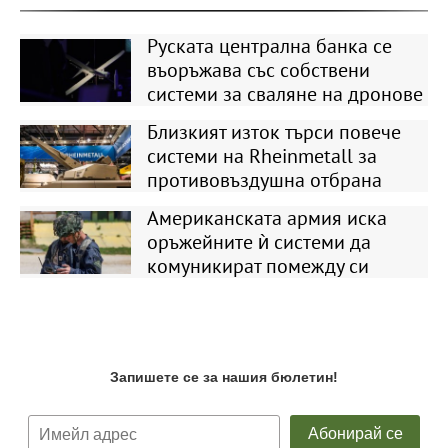
Руската централна банка се
въоръжава със собствени
системи за сваляне на дронове
Близкият изток търси повече
системи на Rheinmetall за
противовъздушна отбрана
Американската армия иска
оръжейните ѝ системи да
комуникират помежду си