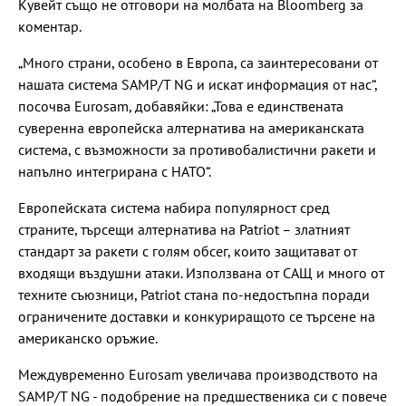
Кувейт също не отговори на молбата на Bloomberg за
коментар.
„Много страни, особено в Европа, са заинтересовани от
нашата система SAMP/T NG и искат информация от нас“,
посочва Eurosam, добавяйки: „Това е единствената
суверенна европейска алтернатива на американската
система, с възможности за противобалистични ракети и
напълно интегрирана с НАТО“.
Европейската система набира популярност сред
страните, търсещи алтернатива на Patriot – златният
стандарт за ракети с голям обсег, които защитават от
входящи въздушни атаки. Използвана от САЩ и много от
техните съюзници, Patriot стана по-недостъпна поради
ограничените доставки и конкуриращото се търсене на
американско оръжие.
Междувременно Eurosam увеличава производството на
SAMP/T NG - подобрение на предшественика си с повече