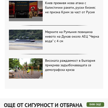
Киев преживя нова атака с
балистични ракети, руски бизнес
не призна Крим за част от Русия
Мерките на Румъния повишиха
нивото на Дунав около АЕЦ "Черна
вода" с 4 см
Високата раждаемост в България
прикрива задълбочаващата се
демографска криза
ОЩЕ ОТ СИГУРНОСТ И ОТБРАНА
ВИЖ ОЩЕ