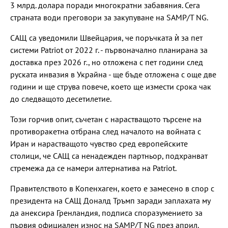
3 млрд. долара поради многократни забавяния. Сега
страната води преговори за закупуване на SAMP/T NG.
САЩ са уведомили Швейцария, че поръчката ѝ за пет
системи Patriot от 2022 г. - първоначално планирана за
доставка през 2026 г., но отложена с пет години след
руската инвазия в Украйна - ще бъде отложена с още две
години и ще струва повече, което ще измести срока чак
до следващото десетилетие.
Този горчив опит, съчетан с нарастващото търсене на
противоракетна отбрана след началото на войната с
Иран и нарастващото чувство сред европейските
столици, че САЩ са ненадежден партньор, подхранват
стремежа да се намери алтернатива на Patriot.
Правителството в Копенхаген, което е замесено в спор с
президента на САЩ Доналд Тръмп заради заплахата му
да анексира Гренландия, подписа споразумението за
първия официален износ на SAMP/T NG през април.