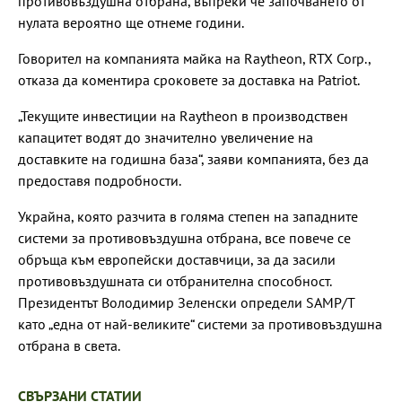
противовъздушна отбрана, въпреки че започването от
нулата вероятно ще отнеме години.
Говорител на компанията майка на Raytheon, RTX Corp.,
отказа да коментира сроковете за доставка на Patriot.
„Текущите инвестиции на Raytheon в производствен
капацитет водят до значително увеличение на
доставките на годишна база“, заяви компанията, без да
предоставя подробности.
Украйна, която разчита в голяма степен на западните
системи за противовъздушна отбрана, все повече се
обръща към европейски доставчици, за да засили
противовъздушната си отбранителна способност.
Президентът Володимир Зеленски определи SAMP/T
като „една от най-великите“ системи за противовъздушна
отбрана в света.
СВЪРЗАНИ СТАТИИ