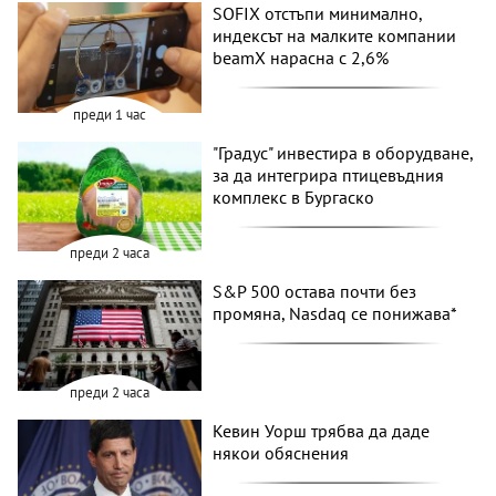
SOFIX отстъпи минимално,
индексът на малките компании
beamX нарасна с 2,6%
преди 1 час
"Градус" инвестира в оборудване,
за да интегрира птицевъдния
комплекс в Бургаско
преди 2 часа
S&P 500 остава почти без
промяна, Nasdaq се понижава*
преди 2 часа
Кевин Уорш трябва да даде
някои обяснения