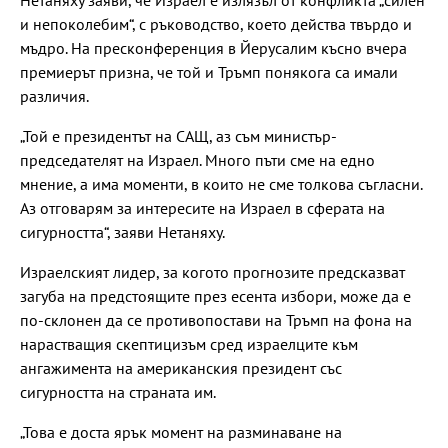
Нетаняху заяви, че Израел е излязъл от конфликта „силен
и непоколебим“, с ръководство, което действа твърдо и
мъдро. На пресконференция в Йерусалим късно вчера
премиерът призна, че той и Тръмп понякога са имали
различия.
„Той е президентът на САЩ, аз съм министър-
председателят на Израел. Много пъти сме на едно
мнение, а има моменти, в които не сме толкова съгласни.
Аз отговарям за интересите на Израел в сферата на
сигурността“, заяви Нетаняху.
Израелският лидер, за когото прогнозите предсказват
загуба на предстоящите през есента избори, може да е
по-склонен да се противопостави на Тръмп на фона на
нарастващия скептицизъм сред израелците към
ангажимента на американския президент със
сигурността на страната им.
„Това е доста ярък момент на разминаване на