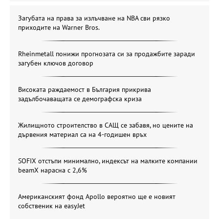
Загубата на права за излъчване на NBA сви рязко
приходите на Warner Bros.
Rheinmetall понижи прогнозата си за продажбите заради
загубен ключов договор
Високата раждаемост в България прикрива
задълбочаващата се демографска криза
Жилищното строителство в САЩ се забавя, но цените на
дървения материал са на 4-годишен връх
SOFIX отстъпи минимално, индексът на малките компании
beamX нарасна с 2,6%
Американският фонд Apollo вероятно ще е новият
собственик на easyJet