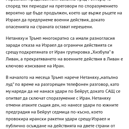
според тях периодът на преговори по споразумението
вероятно ще бъде продължен, което ще върже ръцете на
Израел да предприеме военни действия, докато
опасенията на страната остават нерешени.
Нетаняху и Тръмп многократно са имали разногласия
заради отказа на Израел да ограничи действията си
срещу подкрепяната от Иран групировка „Хизбула“ в
Ливан, а прекратяването на военните действия в Ливан е
ключово изискване на Иран.
В началото на месеца Тръмп нарече Нетаняху „напълно
луд“ по време на разгорещен телефонен разговор, като
му нареди да не нанася удари по Бейрут, докато САЩ се
опитват да сключат споразумение с Иран. Нетаняху
отмени атаките същия ден, но нанесе удари по южните
предградия на Бейрут седмица по-късно, което
провокира ирански ракетни удари срещу Израел и
публично осъждане на действията на двете страни от