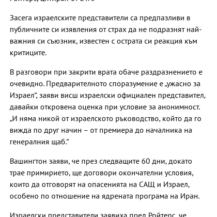
Засега израелските представители са предпазливи в
публичните си изявления от страх да не подразнят най-
важния си съюзник, известен с острата си реакция към
критиците.
В разговори при закрити врата обаче раздразнението е
очевидно. Предварителното споразумение е „ужасно за
Израел“, заяви висш израелски официален представител,
давайки откровена оценка при условие за анонимност.
„И няма никой от израелското ръководство, който да го
вижда по друг начин – от премиера до началника на
генералния щаб.“
Вашингтон заяви, че през следващите 60 дни, докато
трае примирието, ще договори окончателни условия,
които да отговорят на опасенията на САЩ и Израел,
особено по отношение на ядрената програма на Иран.
Израелски представители заявиха пред Ройтерс, че