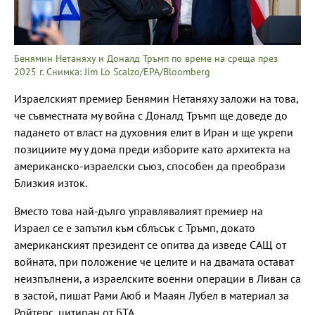
Бенямин Нетаняху и Доналд Тръмп по време на среща през
2025 г. Снимка: Jim Lo Scalzo/EPA/Bloomberg
Израелският премиер Бенямин Нетаняху заложи на това,
че съвместната му война с Доналд Тръмп ще доведе до
падането от власт на духовния елит в Иран и ще укрепи
позициите му у дома преди изборите като архитекта на
американско-израелски съюз, способен да преобрази
Близкия изток.
Вместо това най-дълго управлявалият премиер на
Израел се е запътил към сблъсък с Тръмп, докато
американският президент се опитва да изведе САЩ от
войната, при положение че целите и на двамата остават
неизпълнени, а израелските военни операции в Ливан са
в застой, пишат Рами Аюб и Мааян Лубел в материал за
Ройтерс, цитиран от БТА.