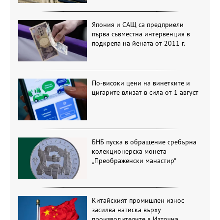
Япония и САЩ са предприели
първа съвместна интервенция в
подкрепа на йената от 2011 г.
По-високи цени на винетките и
цигарите влизат в сила от 1 август
БНБ пуска в обращение сребърна
колекционерска монета
„Преображенски манастир“
Китайският промишлен износ
засилва натиска върху
производителите в Източна