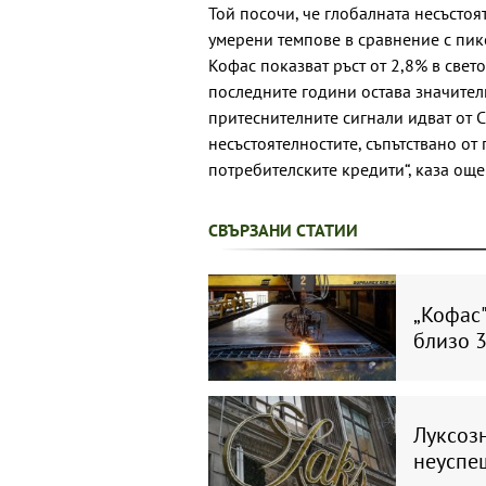
Той посочи, че глобалната несъстоя
умерени темпове в сравнение с пик
Кофас показват ръст от 2,8% в свет
последните години остава значите
притеснителните сигнали идват от С
несъстоятелностите, съпътствано о
потребителските кредити“, каза ощ
СВЪРЗАНИ СТАТИИ
„Кофас"
близо 3
Луксозн
неуспе