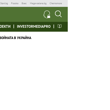
Start.bg
Posoka
Boec
Megavselena.bg
Chernomore
ОЕКТИ
INVESTORMEDIAPRO
ВОЙНАТА В УКРАЙНА