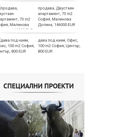
продава, Двустаен
Ту
апартамент, 73 m2
дв
София, Малинова
къ
Долина, 146000 EUR
в
дава под наем, Офис,
За
100 m2 София, Център,
мо
800 EUR
ск
СПЕЦИАЛНИ ПРОЕКТИ