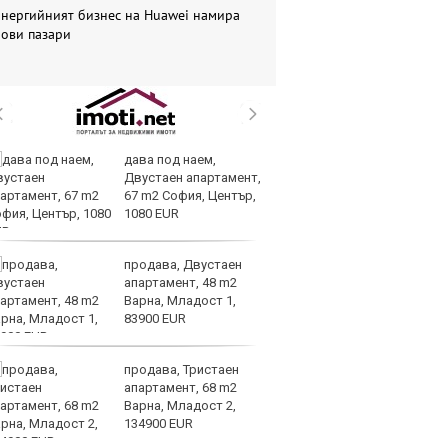
Енергийният бизнес на Huawei намира
нови пазари
дава под наем,
В
Двустаен апартамент,
ик
67 m2 София, Център,
но
1080 EUR
продава, Двустаен
Тр
апартамент, 48 m2
зл
Варна, Младост 1,
в
83900 EUR
е
продава, Тристаен
И
апартамент, 68 m2
ин
Варна, Младост 2,
с 
134900 EUR
те