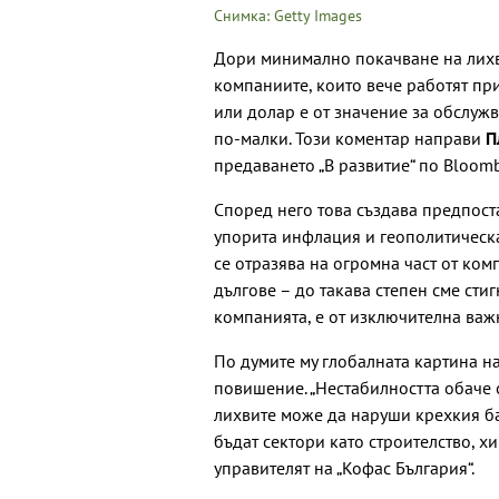
Снимка: Getty Images
Дори минимално покачване на лихв
компаниите, които вече работят пр
или долар е от значение за обслужв
по-малки. Този коментар направи
П
предаването „В развитие“ по Bloomb
Според него това създава предпост
упорита инфлация и геополитическа
се отразява на огромна част от ком
дългове – до такава степен сме стиг
компанията, е от изключителна важ
По думите му глобалната картина н
повишение. „Нестабилността обаче 
лихвите може да наруши крехкия б
бъдат сектори като строителство, х
управителят на „Кофас България“.