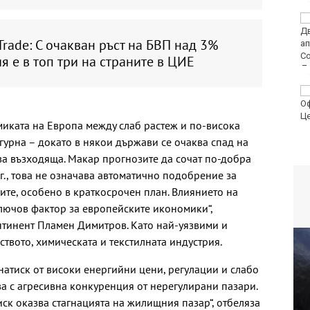
Румъния: Радарите ни
не са засекли дрона
 Trade: С очакван ръст на БВП над 3%
преди експлозията в
България
я е в топ три на страните в ЦИЕ
МО: Дронът край
Кардам най-вероятно
е "Майя" и е широко
иката на Европа между слаб растеж и по-висока
използван от Украйна
игурна – докато в някои държави се очаква спад на
ава възходяща. Макар прогнозите да сочат по-добра
., това не означава автоматично подобрение за
те, особено в краткосрочен план. Влиянието на
лючов фактор за европейските икономики“,
нтинент Пламен Димитров. Като най-уязвими и
ството, химическата и текстилната индустрия.
атиск от високи енергийни цени, регулации и слабо
ква с агресивна конкуренция от нерегулирани пазари.
ск оказва стагнацията на жилищния пазар“, отбеляза