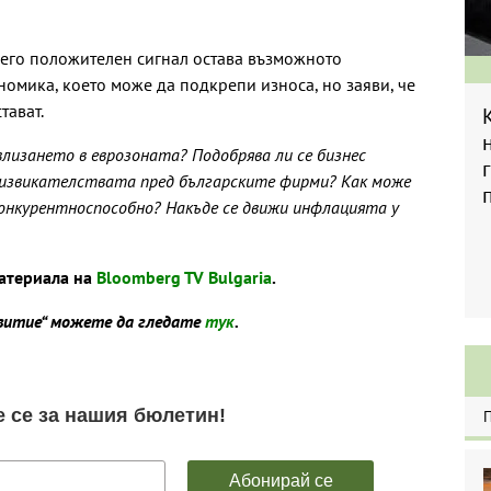
него положителен сигнал остава възможното
номика, което може да подкрепи износа, но заяви, че
тават.
влизането в еврозоната? Подобрява ли се бизнес
дизвикателствата пред българските фирми? Как може
онкурентноспособно? Накъде се движи инфлацията у
атериала на
Bloomberg TV Bulgaria
.
звитие“ можете да гледате
тук
.