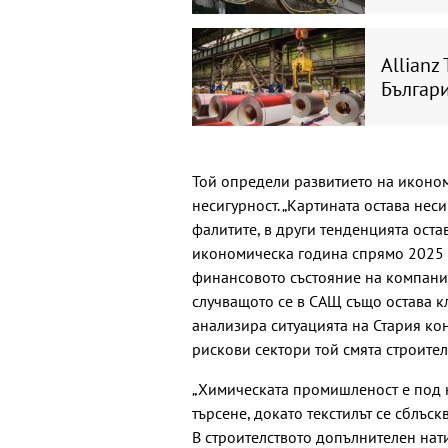
Allianz
Българи
Той определи развитието на иконом
несигурност. „Картината остава нес
фалитите, в други тенденцията ост
икономическа година спрямо 2025 г
финансовото състояние на компании
случващото се в САЩ също остава к
анализира ситуацията на Стария ко
рискови сектори той смята строител
„Химическата промишленост е под н
търсене, докато текстилът се сблъс
В строителството допълнителен нати