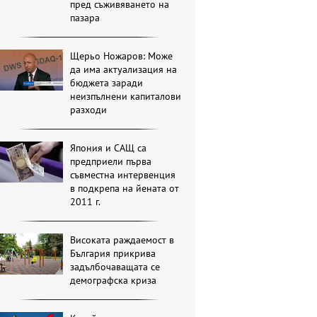
пред съживяването на
пазара
Щерьо Ножаров: Може
да има актуализация на
бюджета заради
неизпълнени капиталови
разходи
Япония и САЩ са
предприели първа
съвместна интервенция
в подкрепа на йената от
2011 г.
Високата раждаемост в
България прикрива
задълбочаващата се
демографска криза