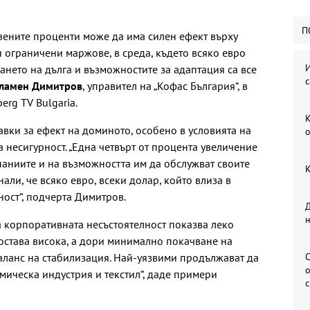
П
ените проценти може да има силен ефект върху
и ограничени маржове, в среда, където всяко евро
И
ането на дълга и възможностите за адаптация са все
с
ламен Димитров
, управител на „Кофас България“, в
erg TV Bulgaria.
К
авки за ефект на доминото, особено в условията на
о
 несигурност. „Една четвърт от процента увеличение
паниите и на възможността им да обслужват своите
К
нали, че всяко евро, всеки долар, който влиза в
ност“, подчерта Димитров.
Д
а корпоративната несъстоятелност показва леко
остава висока, а дори минимално покачване на
аланс на стабилизация. Най-уязвими продължават да
С
о
имическа индустрия и текстил“, даде примери