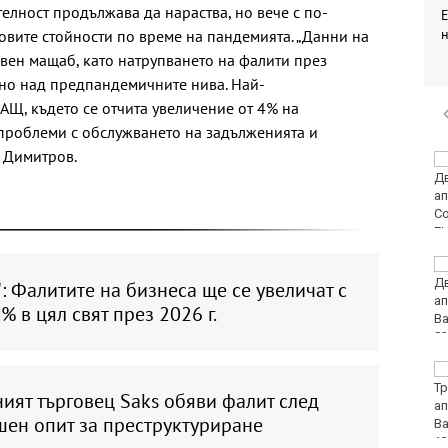
телност продължава да нараства, но вече с по-
овите стойности по време на пандемията. „Данни на
овен мащаб, като натрупването на фалити през
лно над предпандемичните нива. Най-
АЩ, където се отчита увеличение от 4% на
т проблеми с обслужването на задълженията и
е Димитров.
18-годишен уби чичо
си с кол
Турция ограничава
достъпа на част от
: Фалитите на бизнеса ще се увеличат с
търговските кораби
% в цял свят през 2026 г.
до Черно море
От 9 август цените на
финансовите услуги
ият търговец Saks обяви фалит след
остават само в евро
шен опит за преструктуриране