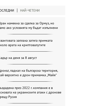
ОСЛЕДНИ
НАЙ-ЧЕТЕНИ
ран намекна за сделка за Ормуз, но
амо ако условията му бъдат изпълнени
вантовата заплаха затяга примката
коло врата на криптовалутите
адър на деня за 8 август
ронът, паднал на българска територия,
най-вероятно е дрон-примамка „Майя“
ъздадена през 2022 г. компания е в
сновата на украинските атаки с дронове
срещу Русия