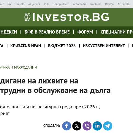
Air
Gol
Tialoto
Az-jenata
Puls
Teenproblem
Automedia
Imoti.net
Rabota
Az-deteto
ИНДЕКСИ
БФБ В РЕАЛНО ВРЕМЕ
ФОРУМ
СПЕЦИАЛНИ ПР
ТА
КРИЗАТА В ИРАН
БЮДЖЕТ 2026
ИЗКУСТВЕН ИНТЕЛЕКТ
МИКА И МАКРОДАННИ
дигане на лихвите на
трудни в обслужване на дълга
ятелността и по-несигурна среда през 2026 г.,
ария“
СПОДЕЛИ: