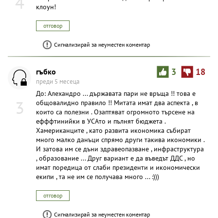
4
клоун!
отговор
Сигнализирай за неуместен коментар
гъбко
3
18
преди 5 месеца
До: Алехандро ... държавата пари не връща !! това е
3
общовалидно правило !! Митата имат два аспекта , в
които са полезни . Озаптяват огромното търсене на
ефффтинийки в УСАто и пълнят бюджета .
Хамериканците , като развита икономика събират
много малко данъци спрямо други такива икономики .
И затова им се дъни здравеопазване , инфраструктура
, образование ... Друг вариант е да въведът ДДС , но
имат поредица от слаби президенти и икономически
екипи , та не им се получава много ... :)))
отговор
Сигнализирай за неуместен коментар