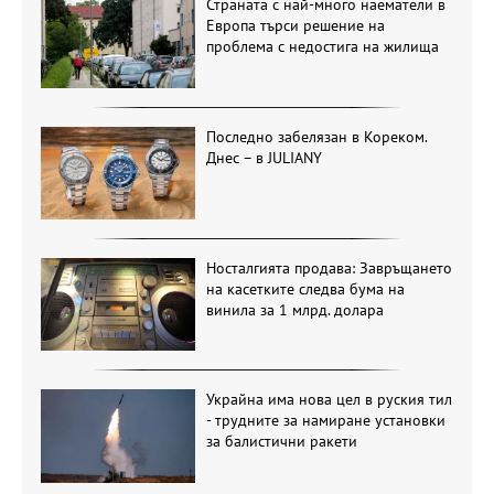
Страната с най-много наематели в
Европа търси решение на
проблема с недостига на жилища
Последно забелязан в Кореком.
Днес – в JULIANY
Носталгията продава: Завръщането
на касетките следва бума на
винила за 1 млрд. долара
Украйна има нова цел в руския тил
- трудните за намиране установки
за балистични ракети