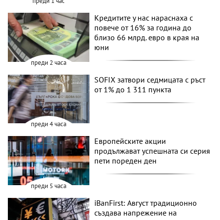
преди 1 час
Кредитите у нас нараснаха с
повече от 16% за година до
близо 66 млрд. евро в края на
юни
преди 2 часа
SOFIX затвори седмицата с ръст
от 1% до 1 311 пункта
преди 4 часа
Европейските акции
продължават успешната си серия
пети пореден ден
преди 5 часа
iBanFirst: Август традиционно
създава напрежение на