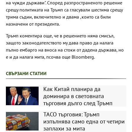
на чужди държави". Според разпространеното решение
срещу политиката на Тръмп са гласували шестима срещу
трима съдии, включително и двама ,които са били
назначени от президента.
Тръмп коментира още, че в решението няма смисъл,
защото законодателството му дава право да налага
пълно ембарго на вноса на стоки от дадена държава, но
е и да налага мита, псочва още Bloomberg.
СВЪРЗАНИ СТАТИИ
Как Китай планира да
доминира в световната
търговия дълго след Тръмп
TACO търговия: Тръмп
изпълнява само една от четири
заплахи за мита