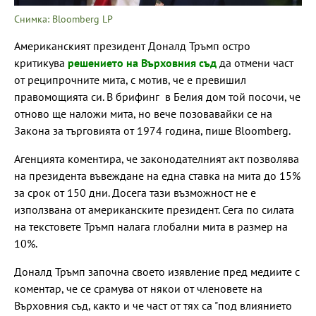
Снимка: Bloomberg LP
Американският президент Доналд Тръмп остро
критикува
решението на Върховния съд
да отмени част
от реципрочните мита, с мотив, че е превишил
правомощията си. В брифинг в Белия дом той посочи, че
отново ще наложи мита, но вече позовавайки се на
Закона за търговията от 1974 година, пише Bloomberg.
Агенцията коментира, че законодателният акт позволява
на президента въвеждане на една ставка на мита до 15%
за срок от 150 дни. Досега тази възможност не е
използвана от американските президент. Сега по силата
на текстовете Тръмп налага глобални мита в размер на
10%.
Доналд Тръмп започна своето изявление пред медиите с
коментар, че се срамува от някои от членовете на
Върховния съд, както и че част от тях са "под влиянието