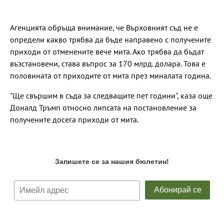
Агенцията обръща внимание, че Върховният съд не е
определи какво трябва да бъде направено с получените
приходи от отменените вече мита. Ако трябва да бъдат
възстановени, става въпрос за 170 млрд. долара. Това е
половината от приходите от мита през миналата година.
"Ще свършим в съда за следващите пет години", каза още
Доналд Тръмп относно липсата на постановление за
получените досега приходи от мита.