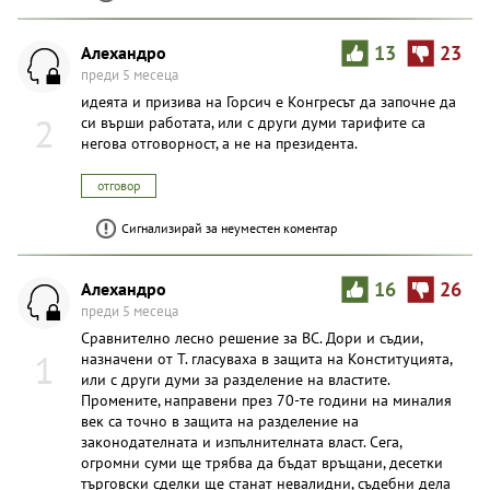
Алехандро
13
23
преди 5 месеца
идеята и призива на Горсич е Конгресът да започне да
2
си върши работата, или с други думи тарифите са
негова отговорност, а не на президента.
отговор
Сигнализирай за неуместен коментар
Алехандро
16
26
преди 5 месеца
Сравнително лесно решение за ВС. Дори и съдии,
1
назначени от Т. гласуваха в защита на Конституцията,
или с други думи за разделение на властите.
Промените, направени през 70-те години на миналия
век са точно в защита на разделение на
законодателната и изпълнителната власт. Сега,
огромни суми ще трябва да бъдат връщани, десетки
търговски сделки ще станат невалидни, съдебни дела