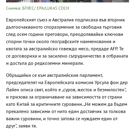
Снимка: БГНЕС/ EPA/LUKAS COCH
Европейският съюз и Австралия подписаха във вторник
дългоочакваното споразумение за свободна търговия
след осем години преговори, преодолявайки ключови
спорни точки около географските наименования и
квотата за австралийско говеждо месо, предаде AFP. Те
се договориха и за засилено сътрудничество в отбраната
и достъпа до редкоземни минерали.
Обръщайки се към австралийския парламент,
председателят на Европейската комисия Урсула фон дер
Лайен описа свят, който е „суров, жесток и безмилостен",
и призова за ограничаване на зависимостта от страни
като Китай за критичните суровини. „Не можем да бъдем
прекалено зависими от нито един доставчик за толкова
важни суровини, и точно затова се нуждаем един от
друг", заяви тя.