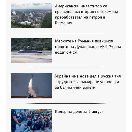
Американски инвеститор се
превърна във втория по големина
преработвател на петрол в
Германия
Мерките на Румъния повишиха
нивото на Дунав около АЕЦ "Черна
вода" с 4 см
Украйна има нова цел в руския тил
- трудните за намиране установки
за балистични ракети
Кадър на деня за 3 август