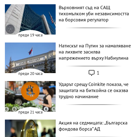
Върховният съд на САЩ
тихомълком уби независимостта
на борсовия регулатор
преди 19 часа
Натискът на Путин за намаляване
на лихвите засилва
напрежението върху Набиулина
1
преди 20 часа
Ударът срещу Coinkite показа, че
защитата на биткойна се оказва
трудно начинание
преди 21 часа
Акция на седмицата: „Българска
фондова борса“ АД