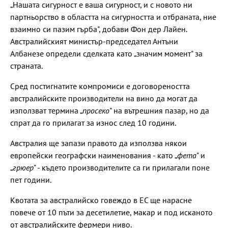
„Нашата сигурност е ваша сигурност, и с новото ни
партньорство в областта на сигурността и отбраната, ние
взаимно си пазим гърба", добави Фон дер Лайен.
Австралийският министър-председател Антъни
Албанезе определи сделката като „значим момент" за
страната.
Сред постигнатите компромиси е договореността
австралийските производители на вино да могат да
използват термина „
просеко
" на вътрешния пазар, но да
спрат да го прилагат за износ след 10 години.
Австралия ще запази правото да използва някои
европейски географски наименования - като „
фета
" и
„
грюер
" - където производителите са ги прилагали поне
пет години.
Квотата за австралийско говеждо в ЕС ще нарасне
повече от 10 пъти за десетилетие, макар и под исканото
от австралийските фермери ниво.