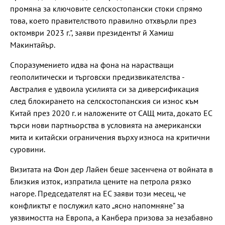
промяна за ключовите селскостопански стоки спрямо
това, което правителството правилно отхвърли през
октомври 2023 г.", заяви президентът й Хамиш
Макинтайър.
Споразумението идва на фона на нарастващи
геополитически и търговски предизвикателства -
Австралия е удвоила усилията си за диверсификация
след блокирането на селскостопанския си износ към
Китай през 2020 г. и наложените от САЩ мита, докато ЕС
търси нови партньорства в условията на американски
мита и китайски ограничения върху износа на критични
суровини.
Визитата на Фон дер Лайен беше засенчена от войната в
Близкия изток, изпратила цените на петрола рязко
нагоре. Председателят на ЕС заяви този месец, че
конфликтът е послужил като „ясно напомняне" за
уязвимостта на Европа, а Канбера призова за незабавно