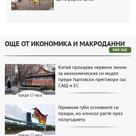
ОЩЕ ОТ ИКОНОМИКА И МАКРОДАННИ
ВИЖ ОЩЕ
Китай прокарва червени линии
за икономическия си модел
преди търговски преговори със
САЩ и ЕС
преди 17 часа
Германия губи основните си
пазари, но износът расте през
полугодието
преди 22 часа