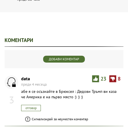
КОМЕНТАРИ
ДОБАВИ КОМЕНТАР
data
23
8
преди 4 месеца
абе я се осъзнайте в Брюксел : Дедови Тръмп ви каза
3
че Америка е на първо място :) :) :)
отговор
Сигнализирай за неуместен коментар