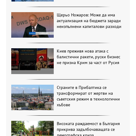
Щерьо Ножаров: Може да има
актуализация на бюджета заради
неизпълнени капиталови разходи
Киев преживя нова атака с
балистични ракети, руски бизнес
не призна Крим за част от Русия
Страните в Прибалтика се
трансформират от жертви на
съветския режим в технологични
хъбове
Високата раждаемост в България
прикрива задълбочаващата се
демографска криза