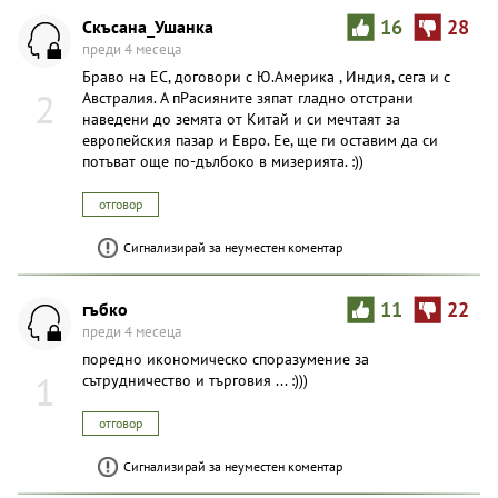
Скъсана_Ушанка
16
28
преди 4 месеца
Браво на ЕС, договори с Ю.Америка , Индия, сега и с
2
Австралия. А пРасияните зяпат гладно отстрани
наведени до земята от Китай и си мечтаят за
европейския пазар и Евро. Ее, ще ги оставим да си
потъват още по-дълбоко в мизерията. :))
отговор
Сигнализирай за неуместен коментар
гъбко
11
22
преди 4 месеца
поредно икономическо споразумение за
1
сътрудничество и търговия ... :)))
отговор
Сигнализирай за неуместен коментар