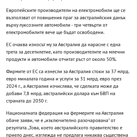
Европейските производители на електромобили ще се
възползват от повишения праг за австралийския данък
върху луксозните автомобили - три четвърти от
електромобилите вече ще бъдат освободени.
ЕС очаква износът му за Австралия да нарасне с една
трета за десетилетие, като производителите на млечни
продукти и автомобили отчитат ръст от около 50%.
Фирмите от ЕС са изнесли за Австралия стоки за 37 млрд.
евро миналата година и услуги за 31 млрд. евро през
2024 г., а Австралия изчислява, че сделката може да
добави 7,8 млрд. австралийски долара към БВП на
страната до 2030 г.
Националната федерация на фермерите на Австралия
обаче заяви, че е „изключително разочарована" от
резултата. „Това, което австралийското правителство е
приело днес, изглежда не предлага никаква съществена