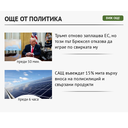
ОЩЕ ОТ ПОЛИТИКА
ВИЖ ОЩЕ
Тръмп отново заплашва ЕС, но
този път Брюксел отказва да
играе по свирката му
преди 50 мин.
САЩ въвеждат 15% мита върху
вноса на полисилиций и
свързани продукти
преди 6 часа