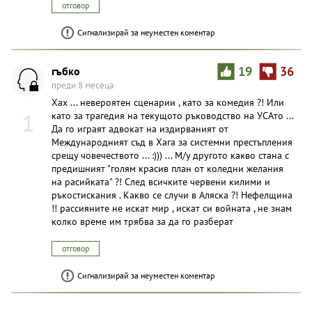
отговор
Сигнализирай за неуместен коментар
гъбко
19
36
преди 8 месеца
Хах ... невероятен сценарии , като за комедия ?! Или
1
като за трагедия на текущото ръководство на УСАто ...
Да го играят адвокат на издирваният от
Международният съд в Хага за системни престъпления
срещу човечеството ... :))) ... М/у другото какво стана с
предишният "голям красив план от коледни желания
на расийката" ?! След всичките червени килими и
ръкостискания . Какво се случи в Аляска ?! Нефелщина
!! рассияните не искат мир , искат си войната , не знам
колко време им трябва за да го разберат
отговор
Сигнализирай за неуместен коментар