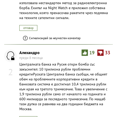
използвала нестандартен метод за радиоелектронна
борба. Екипът на Night Watch е приложил собствена
технология, която пренасочва ракетите чрез подмяна
на техните сателитни сигнали.
отговор
Сигнализирай за неуместен коментар
Алехандро
19
33
преди 8 месеца
Централната банка на Русия откри бомба със
2
закъснител: 10 трилиона рубли проблемни
кредитиРуската Централна банка съобщи, че общият
обем на проблемните корпоративни кредити в
банковата система е достигнал 10,4 трилиона рубли
към края на третото тримесечие. Това е увеличение с
1,9 трилиона рубли само от началото на годината и
600 милиарда за последното тримесечие. По мащаб
тази дупка се равнява на два годишни бюджета на
Москва.