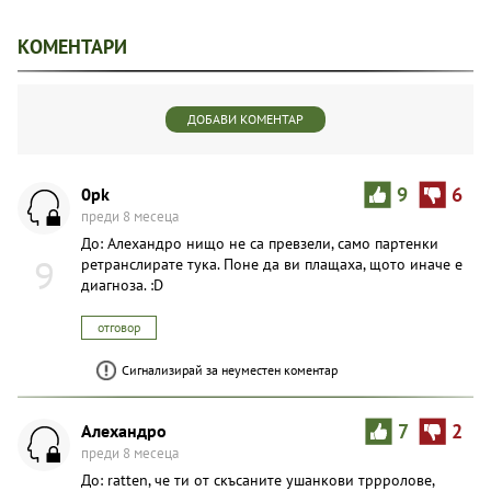
КОМЕНТАРИ
ДОБАВИ КОМЕНТАР
0pk
9
6
преди 8 месеца
До: Алехандро нищо не са превзели, само партенки
9
ретранслирате тука. Поне да ви плащаха, щото иначе е
диагноза. :D
отговор
Сигнализирай за неуместен коментар
Aлexaндpo
7
2
преди 8 месеца
До: ratten, че ти от скъсаните ушанкови тррролове,