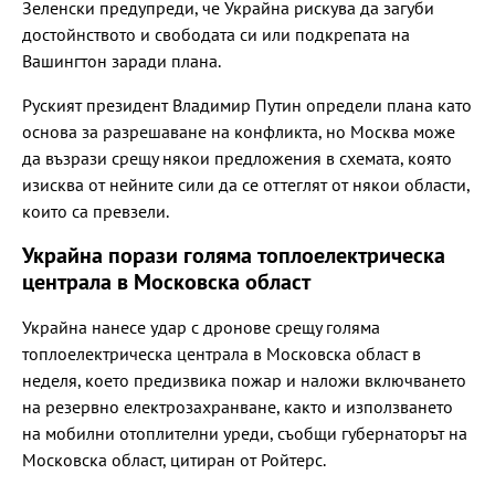
Зеленски предупреди, че Украйна рискува да загуби
достойнството и свободата си или подкрепата на
Вашингтон заради плана.
Руският президент Владимир Путин определи плана като
основа за разрешаване на конфликта, но Москва може
да възрази срещу някои предложения в схемата, която
изисква от нейните сили да се оттеглят от някои области,
които са превзели.
Украйна порази голяма топлоелектрическа
централа в Московска област
Украйна нанесе удар с дронове срещу голяма
топлоелектрическа централа в Московска област в
неделя, което предизвика пожар и наложи включването
на резервно електрозахранване, както и използването
на мобилни отоплителни уреди, съобщи губернаторът на
Московска област, цитиран от Ройтерс.