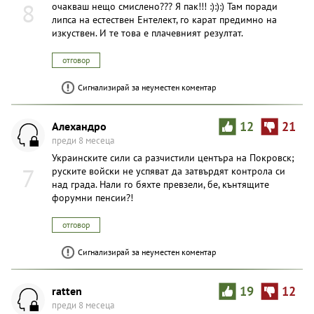
8
очакваш нещо смислено??? Я пак!!! :):):) Там поради
липса на естествен Ентелект, го карат предимно на
изкуствен. И те това е плачевният резултат.
отговор
Сигнализирай за неуместен коментар
Алехандро
12
21
преди 8 месеца
Украинските сили са разчистили центъра на Покровск;
7
руските войски не успяват да затвърдят контрола си
над града. Нали го бяхте превзели, бе, кънтящите
форумни пенсии?!
отговор
Сигнализирай за неуместен коментар
ratten
19
12
преди 8 месеца