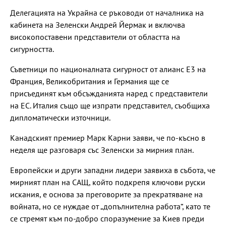
Делегацията на Украйна се ръководи от началника на
кабинета на Зеленски Андрей Йермак и включва
високопоставени представители от областта на
сигурността.
Съветници по националната сигурност от алианс Е3 на
Франция, Великобритания и Германия ще се
присъединят към обсъжданията наред с представители
на ЕС. Италия също ще изпрати представител, съобщиха
дипломатически източници.
Канадският премиер Марк Карни заяви, че по-късно в
неделя ще разговаря със Зеленски за мирния план.
Европейски и други западни лидери заявиха в събота, че
мирният план на САЩ, който подкрепя ключови руски
искания, е основа за преговорите за прекратяване на
войната, но се нуждае от „допълнителна работа“, като те
се стремят към по-добро споразумение за Киев преди