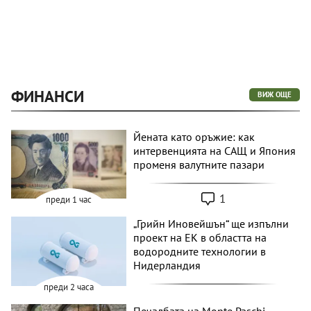
ФИНАНСИ
ВИЖ ОЩЕ
Йената като оръжие: как
интервенцията на САЩ и Япония
променя валутните пазари
1
преди 1 час
„Грийн Иновейшън“ ще изпълни
проект на ЕК в областта на
водородните технологии в
Нидерландия
преди 2 часа
Печалбата на Monte Paschi