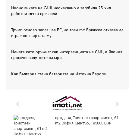
Икономиката на САЩ неочаквано е загубила 23 хил.
работни места през юли
Тръмп отново заплашва ЕС, но този път Брюксел отказва да
играе по свирката му
Йената като оръжие: как интервенцията на САЩ и Япония
променя валутните пазари
Как България стана батерията на Източна Европа
продава, Тристаен апартамент, 61
m2 София, Център, 185000 EUR