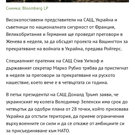
Снимка: Bloomberg LP
Високопоставени представители на САЩ, Украйна и
съветници по националната сигурност от Франция,
Великобритания и Германия ще проведат преговори в
Женева в неделя, за да обсъдят проекта на Вашингтон за
прекратяване на войната в Украйна, предава Ройтерс.
Специалният пратеник на САЩ Стив Уиткоф и
държавният секретар Марко Рубио трябва да пристигнат
в неделя за преговори за прекратяване на руското
нашествие, което вече е в четвъртата си година.
В петък президентът на САЩ Доналд Тръмп заяви, че
украинският му колега Володимир Зеленски има срок до
четвъртък да одобри плана от 28 точки, който призовава
Украйна да отстъпи територия, да приеме ограничения
върху военните си сили и да се откаже от амбициите си
за присъединяване към НАТО.