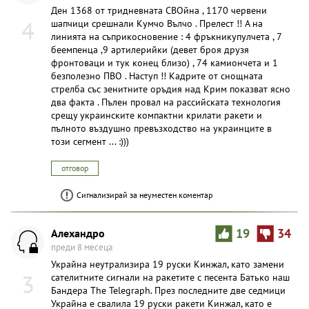
Ден 1368 от тридневната СВОйна , 1170 червени
4
шапчици срешнали Кумчо Вълчо . Прелест !! А на
линията на съприкосновение : 4 фръкникупулчета , 7
беемпенца ,9 артилерийки (девет броя друзя
фронтоваци и тук конец близо) , 74 камиончета и 1
безполезно ПВО . Наступ !! Кадрите от снощната
стрелба със зенитните оръдия над Крим показват ясно
два факта . Пълен провал на рассийската технология
срещу украинските компактни крилати ракети и
пълното въздушно превъзходство на украинците в
този сегмент ... :)))
отговор
Сигнализирай за неуместен коментар
Алехандро
19
34
преди 8 месеца
Украйна неутрализира 19 руски Кинжал, като замени
3
сателитните сигнали на ракетите с песента Батько наш
Бандера The Telegraph. През последните две седмици
Украйна е свалила 19 руски ракети Кинжал, като е