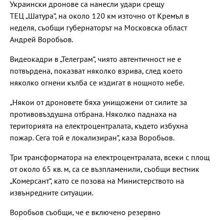
Украински дронове са нанесли удари срещу
ТЕЦ „Шатура“, на около 120 км източно от Кремъл в
неделя, съобщи губернаторът на Московска област
Андрей Воробьов.
Видеокадри в „Телеграм“, чиято автентичност не е
потвърдена, показват няколко взрива, след което
няколко огнени кълба се издигат в нощното небе.
„Някои от дроновете бяха унищожени от силите за
противовъздушна отбрана. Няколко паднаха на
територията на електроцентралата, където избухна
пожар. Сега той е локализиран“, каза Воробьов.
Три трансформатора на електроцентралата, всеки с площ
от около 65 кв. м, са се възпламенили, съобщи вестник
„Комерсант“, като се позова на Министерството на
извънредните ситуации.
Воробьов съобщи, че е включено резервно