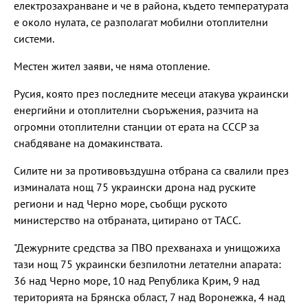
електрозахранване и че в района, където температурата
е около нулата, се разполагат мобилни отоплителни
системи.
Местен жител заяви, че няма отопление.
Русия, която през последните месеци атакува украински
енергийни и отоплителни съоръжения, разчита на
огромни отоплителни станции от ерата на СССР за
снабдяване на домакинствата.
Силите ни за противовъздушна отбрана са свалили през
изминалата нощ 75 украински дрона над руските
региони и над Черно море, съобщи руското
министерство на отбраната, цитирано от ТАСС.
"Дежурните средства за ПВО прехванаха и унищожиха
тази нощ 75 украински безпилотни летателни апарата:
36 над Черно море, 10 над Република Крим, 9 над
територията на Брянска област, 7 над Воронежка, 4 над