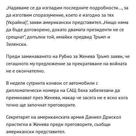
„Надяваме се да изгладим последните подробности..., за
да изготвим споразумение, което е изгодно за тях
(Украйна)“, заяви американски представител. „Нищо няма
да бъде договорено, докато двамата президенти не се
срещнат“, допълни той, имайки предвид Тръмп и
Зеленски.
Преди заминаването на Рубио за Женева Тръмп заяви, че
сегашното му предложение за прекратяване на войната
не е окончателно.
В неделя сутринта конвои от автомобили с
дипломатически номера на САЩ бяха забелязани да
преминават през Женева, макар че засега не е ясно кога
точно ще започнат преговорите.
Секретарят на американската армия Даниел Дрискол
пристигна в Женева преди преговорите, съобщи
американски представител.