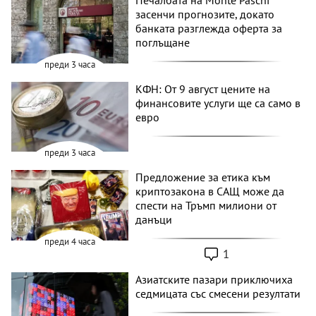
засенчи прогнозите, докато
банката разглежда оферта за
поглъщане
преди 3 часа
КФН: От 9 август цените на
финансовите услуги ще са само в
евро
преди 3 часа
Предложение за етика към
криптозакона в САЩ може да
спести на Тръмп милиони от
данъци
преди 4 часа
1
Азиатските пазари приключиха
седмицата със смесени резултати