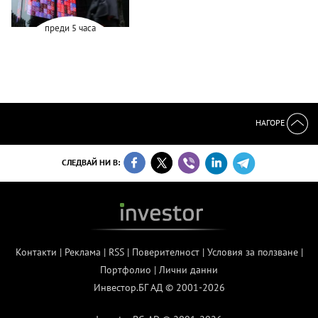
преди 5 часа
НАГОРЕ
СЛЕДВАЙ НИ В:
Контакти
|
Реклама
|
RSS
|
Поверителност
|
Условия за ползване
|
Портфолио
|
Лични данни
Инвестор.БГ АД © 2001-2026