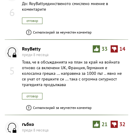
До: RoyBattyединственото смислено мнение в
6
коментарите
отговор
Сигнализирай за неуместен коментар
RoyBatty
33
14
преди 8 месеца
Това, че в обсъжданията на план за край на войната
5
отново са включени UK, Франция, Германия е
колосална грешка ... направена за 1000 път .. явно не
се учат от грешките си ... така с огромна сигурност
трагедията продължава
отговор
Сигнализирай за неуместен коментар
гъбко
21
32
преди 8 месеца