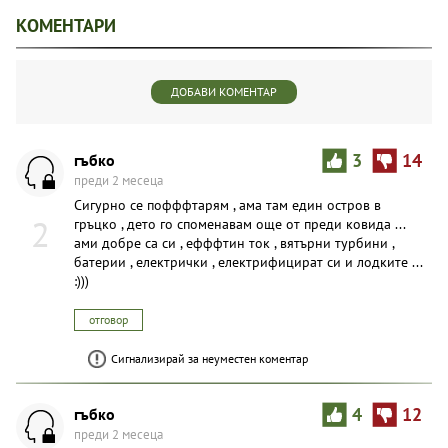
КОМЕНТАРИ
ДОБАВИ КОМЕНТАР
гъбко
3
14
преди 2 месеца
Сигурно се пофффтарям , ама там един остров в
2
гръцко , дето го споменавам още от преди ковида ...
ами добре са си , ефффтин ток , вятърни турбини ,
батерии , електрички , електрифицират си и лодките ...
:)))
отговор
Сигнализирай за неуместен коментар
гъбко
4
12
преди 2 месеца