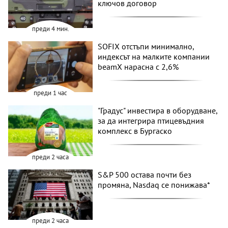
ключов договор
преди 4 мин.
SOFIX отстъпи минимално,
индексът на малките компании
beamX нарасна с 2,6%
преди 1 час
"Градус" инвестира в оборудване,
за да интегрира птицевъдния
комплекс в Бургаско
преди 2 часа
S&P 500 остава почти без
промяна, Nasdaq се понижава*
преди 2 часа