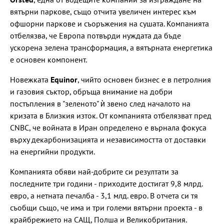
вятърни паркове, също отчита увеличен интерес към
офшорни паркове и съоръжения на сушата. Компанията
отбелязва, че Европа потвърди нуждата да бъде
ускорена зелена трансформация, а вятърната енергетика
е основен компонент.
Новежката
Equinor
, чийто основен бизнес е в петролния
и газовия съктор, обръща внимание на добри
постъпления в "зеленото" ѝ звено след началото на
кризата в Близкия изток. От компанията отбелязват пред
CNBC, че войната в Иран определено е върнала фокуса
върху декарбонизацията и независимостта от доставки
на енергийни продукти.
Компанията обяви най-добрите си резултати за
последните три години - приходите достигат 9,8 млрд.
евро, а нетната печалба - 3,1 млд. евро. В отчета си тя
съобщи също, че има и три големи вятърни проекта - в
крайбрежието на САЩ, Полша и Великобритания.