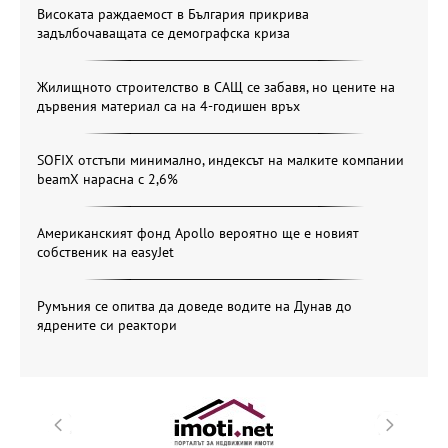
Високата раждаемост в България прикрива
задълбочаващата се демографска криза
Жилищното строителство в САЩ се забавя, но цените на
дървения материал са на 4-годишен връх
SOFIX отстъпи минимално, индексът на малките компании
beamX нарасна с 2,6%
Американският фонд Apollo вероятно ще е новият
собственик на easyJet
Румъния се опитва да доведе водите на Дунав до
ядрените си реактори