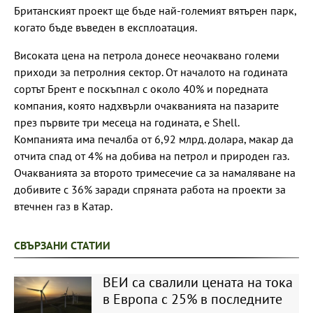
Британският проект ще бъде най-големият вятърен парк,
когато бъде въведен в експлоатация.
Високата цена на петрола донесе неочаквано големи
приходи за петролния сектор. От началото на годината
сортът Брент е поскъпнал с около 40% и поредната
компания, която надхвърли очакванията на пазарите
през първите три месеца на годината, е Shell.
Компанията има печалба от 6,92 млрд. долара, макар да
отчита спад от 4% на добива на петрол и природен газ.
Очакванията за второто тримесечие са за намаляване на
добивите с 36% заради спряната работа на проекти за
втечнен газ в Катар.
СВЪРЗАНИ СТАТИИ
ВЕИ са свалили цената на тока
в Европа с 25% в последните