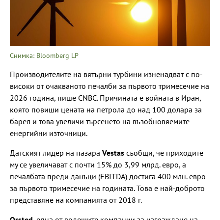
Снимка: Bloomberg LP
Производителите на вятърни турбини изненадват с по-
високи от очакваното печалби за първото тримесечие на
2026 година, пише CNBC. Причината е войната в Иран,
която повиши цената на петрола до над 100 долара за
барел и това увеличи търсенето на възобновяемите
енергийни източници.
Датският лидер на пазара
Vestas
съобщи, че приходите
му се увеличават с почти 15% до 3,99 млрд. евро, а
печалбата преди данъци (EBITDA) достига 400 млн. евро
за първото тримесечие на годината. Това е най-доброто
представяне на компанията от 2018 г.
Orsted
, една от водещите компании за изграждане на