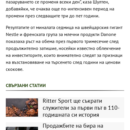
пазаруването се променя всеки ден“, каза Шултен,
добавяйки, че очаква още по-интензивен период на
промени през следващите три до пет години.
Резултатите от миналата седмица на швейцарския гигант
Nestle и френската група за млечни продукти Danone
показаха ръст на обема през първото тримесечие след
продължително затишие, носейки известно облекчение
на инвеститорите, които внимателно следят за признаци
на възстановяване на търсенето след години на ценови
скокове.
СВЪРЗАНИ СТАТИИ
Ritter Sport ще съкрати
служители за първи път в 110-
годишната си история
Продажбите на бира на