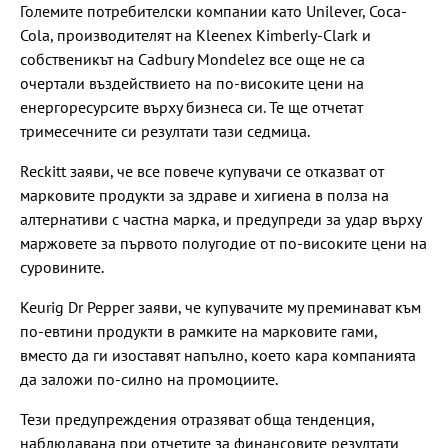
Големите потребителски компании като Unilever, Coca-
Cola, производителят на Kleenex Kimberly-Clark и
собственикът на Cadbury Mondelez все още не са
очертали въздействието на по-високите цени на
енергоресурсите върху бизнеса си. Те ще отчетат
тримесечните си резултати тази седмица.
Reckitt заяви, че все повече купувачи се отказват от
марковите продукти за здраве и хигиена в полза на
алтернативи с частна марка, и предупреди за удар върху
маржовете за първото полугодие от по-високите цени на
суровините.
Keurig ⁠Dr Pepper заяви, че купувачите му преминават към
по-евтини продукти в рамките на марковите гами,
вместо да ги изоставят напълно, което кара компанията
да заложи по-силно на промоциите.
Тези предупреждения отразяват обща тенденция,
наблюдавана при отчетите за финансовите резултати