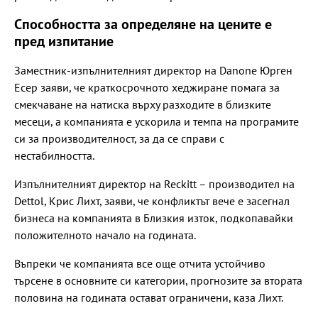
Способността за определяне на цените е
пред изпитание
Заместник-изпълнителният директор на Danone Юрген
Есер заяви, че краткосрочното хеджиране помага за
смекчаване на натиска върху разходите в близките
месеци, а компанията е ускорила и темпа на програмите
си за производителност, за да се справи с
нестабилността.
Изпълнителният директор на Reckitt – производител на
Dettol, Крис Лихт, заяви, че конфликтът вече е засегнал
бизнеса на компанията в Близкия изток, подкопавайки
положителното начало на годината.
Въпреки че компанията все още отчита устойчиво
търсене в основните си категории, прогнозите за втората
половина на годината остават ограничени, каза Лихт.