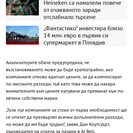
Heineken са намалели повече
от очакваното заради
отслабнало търсене
„Фантастико“ инвестира близо
14 млн. евро в първия си
супермаркет в Пловдив
Анализаторите обаче предупредиха, че
възстановяването може да бъде краткотрайно, ако
компаниите отново вдигнат цените, за да компенсират
по-високите разходи, тъй като това може да накара
внимателните към цените купувачи да преминат към по-
евтини собствени марки.
„Този път компаниите за стоки от първа необходимост ще
се опитат да прехвърлят всички допълнителни разходи,
но може да им бъде трудно“, заяви Дан Коутсуърт,
ръководител на отдела за пазари в AJ Bell.