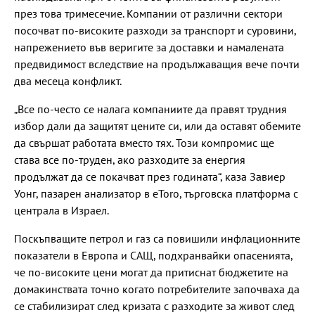
през това тримесечие. Компании от различни сектори
посочват по-високите разходи за транспорт и суровини,
напрежението във веригите за доставки и намалената
предвидимост вследствие на продължаващия вече почти
два месеца конфликт.
„Все по-често се налага компаниите да правят трудния
избор дали да защитят цените си, или да оставят обемите
да свършат работата вместо тях. Този компромис ще
става все по-труден, ако разходите за енергия
продължат да се покачват през годината“, каза Завиер
Уонг, пазарен анализатор в eToro, търговска платформа с
централа в Израел.
Поскъпващите петрол и газ са повишили инфлационните
показатели в Европа и САЩ, подхранвайки опасенията,
че по-високите цени могат да притиснат бюджетите на
домакинствата точно когато потребителите започваха да
се стабилизират след кризата с разходите за живот след