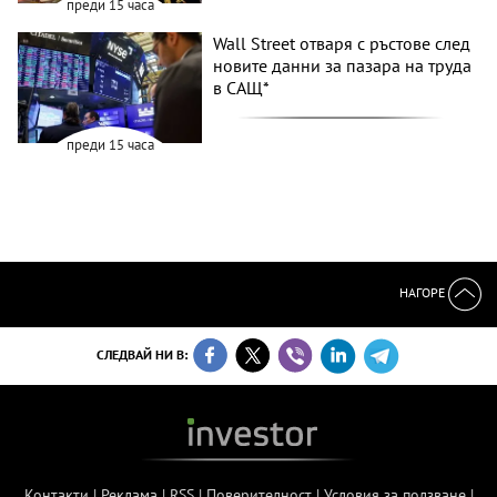
преди 15 часа
Wall Street отваря с ръстове след
новите данни за пазара на труда
в САЩ*
преди 15 часа
НАГОРЕ
СЛЕДВАЙ НИ В:
Контакти
|
Реклама
|
RSS
|
Поверителност
|
Условия за ползване
|