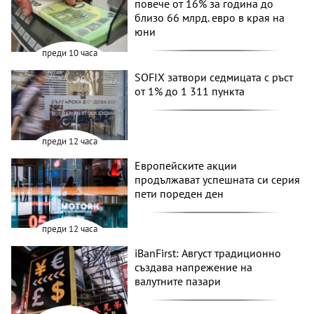
повече от 16% за година до
близо 66 млрд. евро в края на
юни
преди 10 часа
SOFIX затвори седмицата с ръст
от 1% до 1 311 пункта
преди 12 часа
Европейските акции
продължават успешната си серия
пети пореден ден
преди 12 часа
iBanFirst: Август традиционно
създава напрежение на
валутните пазари