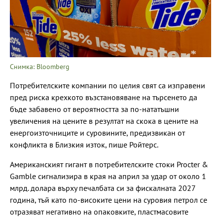
Снимка: Bloomberg
Потребителските компании по целия свят са изправени
пред риска крехкото възстановяване на търсенето да
бъде забавено от вероятността за по-нататъшни
увеличения на цените в резултат на скока в цените на
енергоизточниците и суровините, предизвикан от
конфликта в Близкия изток, пише Ройтерс.
Американският гигант в потребителските стоки Procter &
Gamble сигнализира в края на април за удар от около 1
млрд. долара върху печалбата си за фискалната 2027
година, тъй като по-високите цени на суровия петрол се
отразяват негативно на опаковките, пластмасовите