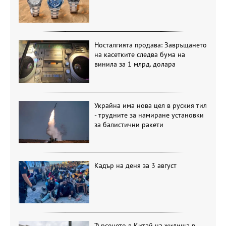
Носталгията продава: Завръщането
на касетките следва бума на
винила за 1 млрд. долара
Украйна има нова цел в руския тил
- трудните за намиране установки
за балистични ракети
Кадър на деня за 3 август
Търсенето в Китай на жилища в