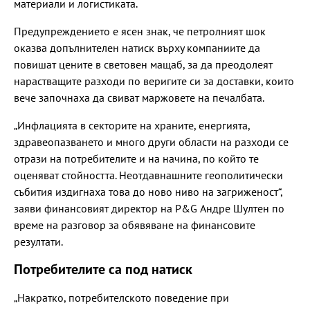
материали и логистиката.
Предупреждението е ясен знак, че петролният шок
оказва допълнителен натиск върху компаниите да
повишат цените в световен мащаб, за да преодолеят
нарастващите разходи по веригите си за доставки, които
вече започнаха да свиват маржовете на печалбата.
„Инфлацията в секторите на храните, енергията,
здравеопазването и много други области на разходи се
отрази на потребителите и на начина, по който те
оценяват стойността. Неотдавнашните геополитически
събития издигнаха това до ново ниво на загриженост“,
заяви финансовият директор на P&G Андре Шултен по
време на разговор за обявяване на финансовите
резултати.
Потребителите са под натиск
„Накратко, потребителското поведение при