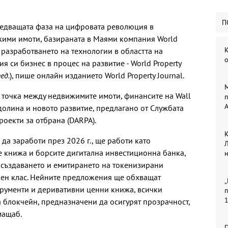
П
 следващата фаза на цифровата революция в
ими имоти, базираната в Маями компания World
К
в разработването на технологии в областта на
 си бизнес в процес на развитие - World Property
ед.
), пише онлайн изданието World Property Journal.
М
 точка между недвижимите имоти, финансите на Wall
п
A
долина и новото развитие, предлагано от Службата
роекти за отбрана (DARPA).
К
а да заработи през 2026 г., ще работи като
Л
е книжа и борсите дигитална инвестиционна банка,
 създаването и емитирането на токенизирани
ен клас. Нейните предложения ще обхващат
„
трументи и деривативни ценни книжа, всички
п
а блокчейн, предназначени да осигурят прозрачност,
мащаб.
П