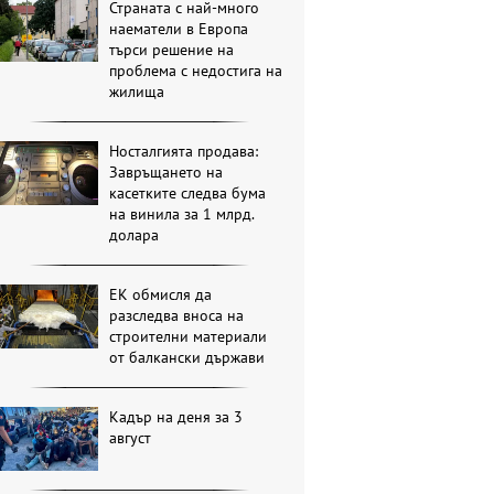
Страната с най-много
наематели в Европа
търси решение на
проблема с недостига на
жилища
Носталгията продава:
Завръщането на
касетките следва бума
на винила за 1 млрд.
долара
ЕК обмисля да
разследва вноса на
строителни материали
от балкански държави
Кадър на деня за 3
август