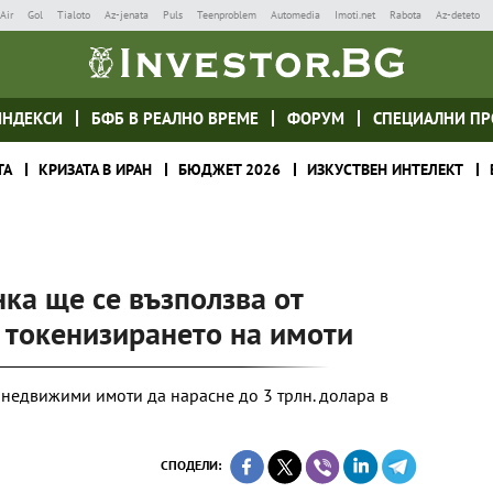
Air
Gol
Tialoto
Az-jenata
Puls
Teenproblem
Automedia
Imoti.net
Rabota
Az-deteto
ИНДЕКСИ
БФБ В РЕАЛНО ВРЕМЕ
ФОРУМ
СПЕЦИАЛНИ ПР
ТА
КРИЗАТА В ИРАН
БЮДЖЕТ 2026
ИЗКУСТВЕН ИНТЕЛЕКТ
ка ще се възползва от
 токенизирането на имоти
 недвижими имоти да нарасне до 3 трлн. долара в
СПОДЕЛИ: