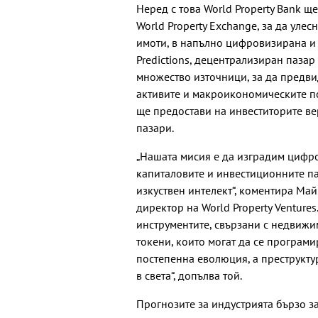
Неред с това World Property Bank щ
World Property Exchange, за да уле
имоти, в напълно цифровизирана и 
Predictions, децентрализиран пазар
множество източници, за да предви
активите и макроикономическите по
ще предостави на инвеститорите ве
пазари.
„Нашата мисия е да изградим цифро
капиталовите и инвестиционните п
изкуствен интелект“, коментира Май
директор на World Property Venture
инструментите, свързани с недвижи
токени, които могат да се програмир
постепенна еволюция, а преструкт
в света“, допълва той.
Прогнозите за индустрията бързо за