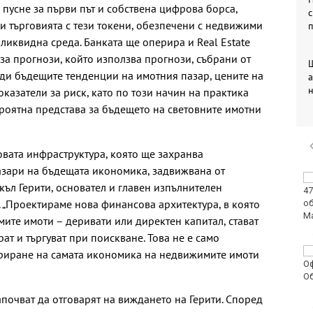
е пусне за първи път и собствена цифрова борса,
с
сни търговията с тези токени, обезпечени с недвижими
п
ликвидна среда. Банката ще оперира и Real Estate
 за прогнози, който използва прогнози, събрани от
ди бъдещите тенденции на имотния пазар, цените на
казатели за риск, като по този начин на практика
роятна представа за бъдещето на световните имотни
вата инфраструктура, която ще захранва
азари на бъдещата икономика, задвижвана от
НАП: Всяко трето
къл Герити, основател и главен изпълнителен
проверено заведение
s. „Проектираме нова финансова архитектура, в която
по Черноморието е с
нарушения
мите имоти – деривати или директен капитал, стават
ат и търгуват при поискване. Това не е само
Спартак обяви
уриране на самата икономика на недвижимите имоти
продажбата на свой
футболист в елита на
Катар
почват да отговарят на виждането на Герити. Според