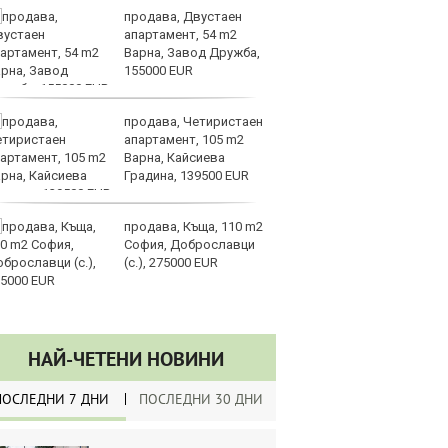
продава, Двустаен
Ко
апартамент, 54 m2
па
Варна, Завод Дружба,
на
155000 EUR
це
продава, Четиристаен
Ев
апартамент, 105 m2
р
Варна, Кайсиева
о
Градина, 139500 EUR
по
капитала
продава, Къща, 110 m2
Мо
София, Доброславци
п
(с.), 275000 EUR
си
ки
НАЙ-ЧЕТЕНИ НОВИНИ
ПОСЛЕДНИ 7 ДНИ
ПОСЛЕДНИ 30 ДНИ