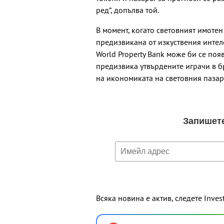
ред“, допълва той.
В момент, когато световният имотен
предизвикана от изкуствения интел
World Property Bank може би се поя
предизвика утвърдените играчи в б
на икономиката на световния пазар
Всяка новина е актив, следете Inves