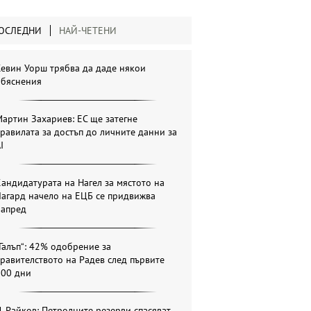
ОСЛЕДНИ
НАЙ-ЧЕТЕНИ
евин Уорш трябва да даде някои
обяснения
артин Захариев: ЕС ще затегне
равилата за достъп до личните данни за
I
андидатурата на Нагел за мястото на
агард начело на ЕЦБ се придвижва
напред
Галъп“: 42% одобрение за
равителството на Радев след първите
100 дни
. Райков: Петролните резерви спасяват