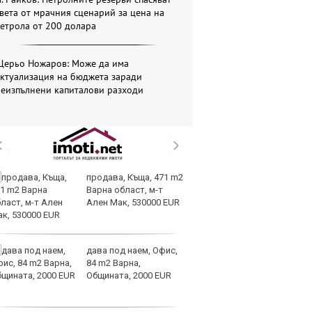
вета от мрачния сценарий за цена на
етрола от 200 долара
Щерьо Ножаров: Може да има
актуализация на бюджета заради
неизпълнени капиталови разходи
продава, Къща, 471 m2
Ch
Варна област, м-т
фо
Ален Мак, 530000 EUR
до
се
дава под наем, Офис,
Щ
84 m2 Варна,
и
Общината, 2000 EUR
в 
сп
за изкуствен интелект?