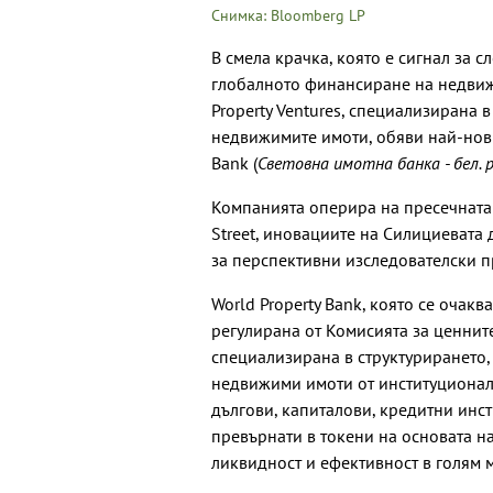
Снимка: Bloomberg LP
В смела крачка, която е сигнал за
глобалното финансиране на недвиж
Property Ventures, специализирана 
недвижимите имоти, обяви най-новия
Bank (
Световна имотна банка - бел. р
Компанията оперира на пресечната
Street, иновациите на Силициевата 
за перспективни изследователски п
World Property Bank, която се очакв
регулирана от Комисията за ценнит
специализирана в структурирането,
недвижими имоти от институционал
дългови, капиталови, кредитни инс
превърнати в токени на основата н
ликвидност и ефективност в голям 