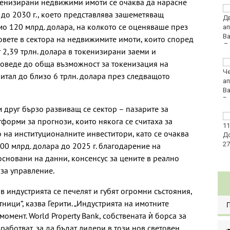
кенизирани недвижими имоти се очаква да нарасне
Стотици трудови
 до 2030 г., което представлява зашеметяващ
инциденти у нас са
мо 120 млрд. долара, на колкото се оценяваше през
свързани с работата в
жегите
говете в сектора на недвижимите имоти, които според
т 2,39 трлн. долара в токенизирани заеми и
доведе до обща възможност за токенизация на
Глобиха мъж за
хулигански прояви на
итал до близо 6 трлн. долара през следващото
плажа във Варна
м друг бързо развиващ се сектор – пазарите за
Изплащат пенсиите от
форми за прогнози, които някога се считаха за
утре
 на институционалните инвеститори, като се очаква
00 млрд. долара до 2025 г. благодарение на
основани на данни, консенсус за цените в реално
за управление.
 индустрията се печелят и губят огромни състояния,
тници“, казва Герити. „Индустрията на имотните
омент. World Property Bank, собствената ѝ борса за
работват, за да бъдат лидери в този нов световен