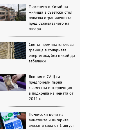
Търсенето в Китай на
жилища в съветски стил
показва ограниченията
пред съживяването на
пазара
Светът премина ключова
граница в соларната
енергетика, без никой да
забележи
Япония и САЩ са
предприели първа
съвместна интервенция
в подкрепа на йената от
2011 г.
По-високи цени на
винетките и цигарите
влизат в сила от 1 август