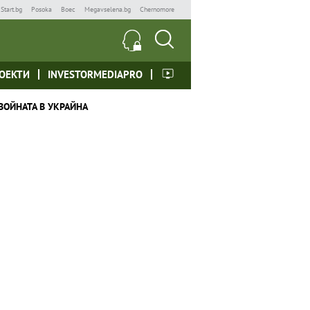
Start.bg
Posoka
Boec
Megavselena.bg
Chernomore
ОЕКТИ
INVESTORMEDIAPRO
ВОЙНАТА В УКРАЙНА