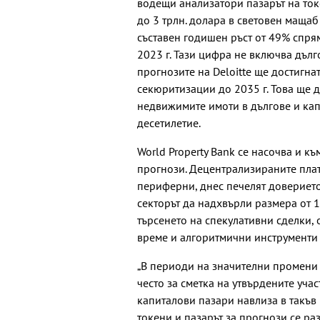
водещи анализатори пазарът на то
до 3 трлн. долара в световен мащаб
съставен годишен ръст от 49% спря
2023 г. Тази цифра не включва дъл
прогнозите на Deloitte ще достигна
секюритизации до 2035 г. Това ще 
недвижимите имоти в дългове и кап
десетилетие.
World Property Bank се насочва и къ
прогнози. Децентрализираните плат
периферни, днес печелят доверието
секторът да надхвърли размера от 1
търсенето на спекулативни сделки, 
време и алгоритмични инструменти 
„В периоди на значителни промени в
често за сметка на утвърдените учас
капиталови пазари навлиза в такъв м
токени и пазарът за прогнози се раз