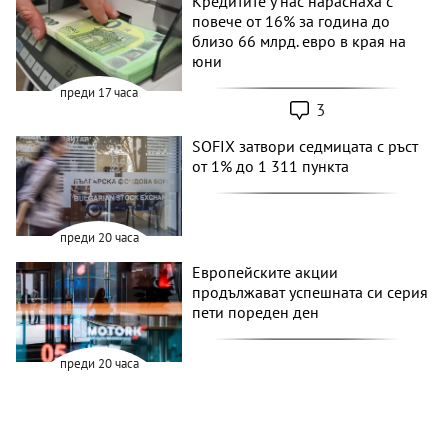
Кредитите у нас нараснаха с
повече от 16% за година до
близо 66 млрд. евро в края на
юни
преди 17 часа
3
SOFIX затвори седмицата с ръст
от 1% до 1 311 пункта
преди 20 часа
Европейските акции
продължават успешната си серия
пети пореден ден
преди 20 часа