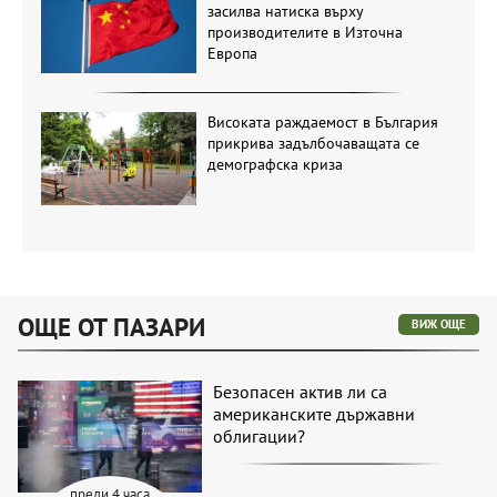
засилва натиска върху
производителите в Източна
Европа
Високата раждаемост в България
прикрива задълбочаващата се
демографска криза
ОЩЕ ОТ ПАЗАРИ
ВИЖ ОЩЕ
Безопасен актив ли са
американските държавни
облигации?
преди 4 часа