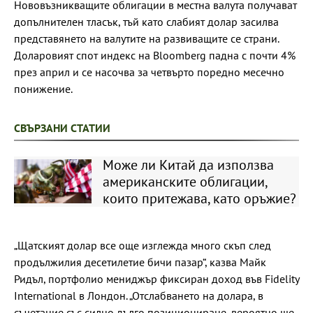
Нововъзникващите облигации в местна валута получават
допълнителен тласък, тъй като слабият долар засилва
представянето на валутите на развиващите се страни.
Доларовият спот индекс на Bloomberg падна с почти 4%
през април и се насочва за четвърто поредно месечно
понижение.
СВЪРЗАНИ СТАТИИ
Може ли Китай да използва
американските облигации,
които притежава, като оръжие?
„Щатският долар все още изглежда много скъп след
продължилия десетилетие бичи пазар“, казва Майк
Ридъл, портфолио мениджър фиксиран доход във Fidelity
International в Лондон. „Отслабването на долара, в
съчетание със силно дълго позициониране, вероятно ще