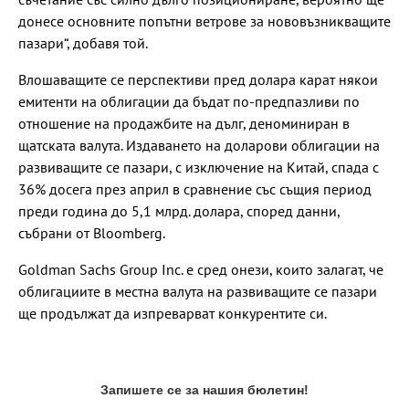
донесе основните попътни ветрове за нововъзникващите
пазари“, добавя той.
Влошаващите се перспективи пред долара карат някои
емитенти на облигации да бъдат по-предпазливи по
отношение на продажбите на дълг, деноминиран в
щатската валута. Издаването на доларови облигации на
развиващите се пазари, с изключение на Китай, спада с
36% досега през април в сравнение със същия период
преди година до 5,1 млрд. долара, според данни,
събрани от Bloomberg.
Goldman Sachs Group Inc. е сред онези, които залагат, че
облигациите в местна валута на развиващите се пазари
ще продължат да изпреварват конкурентите си.