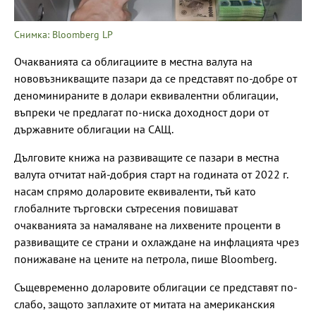
Снимка: Bloomberg LP
Очакванията са облигациите в местна валута на
нововъзникващите пазари да се представят по-добре от
деноминираните в долари еквивалентни облигации,
въпреки че предлагат по-ниска доходност дори от
държавните облигации на САЩ.
Дълговите книжа на развиващите се пазари в местна
валута отчитат най-добрия старт на годината от 2022 г.
насам спрямо доларовите еквиваленти, тъй като
глобалните търговски сътресения повишават
очакванията за намаляване на лихвените проценти в
развиващите се страни и охлаждане на инфлацията чрез
понижаване на цените на петрола, пише Bloomberg.
Същевременно доларовите облигации се представят по-
слабо, защото заплахите от митата на американския