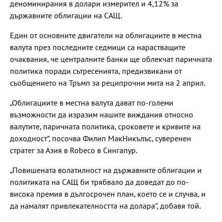
деноминирания в долари измерител и 4,12% за
държавните облигации на САЩ.
Един от основните двигатели на облигациите в местна
валута през последните седмици са нарастващите
очаквания, че централните банки ще облекчат паричната
политика поради сътресенията, предизвикани от
съобщението на Тръмп за реципрочни мита на 2 април.
„Облигациите в местна валута дават по-големи
възможности да изразим нашите виждания относно
валутите, паричната политика, сроковете и кривите на
доходност“, посочва Филип МакНикълъс, суверенен
стратег за Азия в Robeco в Сингапур.
„Повишената волатилност на държавните облигации и
политиката на САЩ би трябвало да доведат до по-
висока премия в дългосрочен план, което се и случва, и
да намалят привлекателността на долара“, добавя той.