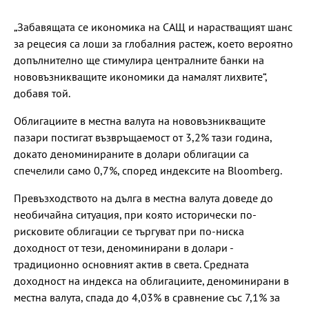
„Забавящата се икономика на САЩ и нарастващият шанс
за рецесия са лоши за глобалния растеж, което вероятно
допълнително ще стимулира централните банки на
нововъзникващите икономики да намалят лихвите“,
добавя той.
Облигациите в местна валута на нововъзникващите
пазари постигат възвръщаемост от 3,2% тази година,
докато деноминираните в долари облигации са
спечелили само 0,7%, според индексите на Bloomberg.
Превъзходството на дълга в местна валута доведе до
необичайна ситуация, при която исторически по-
рисковите облигации се търгуват при по-ниска
доходност от тези, деноминирани в долари -
традиционно основният актив в света. Средната
доходност на индекса на облигациите, деноминирани в
местна валута, спада до 4,03% в сравнение със 7,1% за