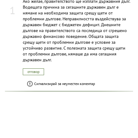
Ако желае, правителството ще изплати държавния дълг.
1
Водещата причина за сегашните държавен дълг е
нямане на необходима защита срещу щети от
проблемни дългове. Неправилността въздействува за
държавен бюджет с бюджетен дефицит. Днешните
дългове на правителството са последица от сгрешено
държавно финансово поведение. Общата защита
срещу щети от проблемни дългове е условие за
устойчиво развитие. С полезната защита срещу щети
от проблемни дългове, нямаше да има сегашния
държавен дълг.
отговор
Сигнализирай за неуместен коментар