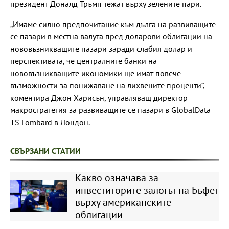
президент Доналд Тръмп тежат върху зелените пари.
„Имаме силно предпочитание към дълга на развиващите
се пазари в местна валута пред доларови облигации на
нововъзникващите пазари заради слабия долар и
перспективата, че централните банки на
нововъзникващите икономики ще имат повече
възможности за понижаване на лихвените проценти“,
коментира Джон Харисън, управляващ директор
макростратегия за развиващите се пазари в GlobalData
TS Lombard в Лондон.
СВЪРЗАНИ СТАТИИ
Какво означава за
инвеститорите залогът на Бъфет
върху американските
облигации