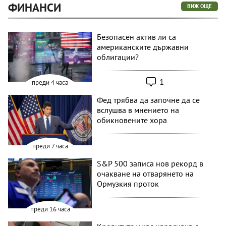
ФИНАНСИ
ВИЖ ОЩЕ
Безопасен актив ли са
американските държавни
облигации?
1
преди 4 часа
Фед трябва да започне да се
вслушва в мнението на
обикновените хора
преди 7 часа
S&P 500 записа нов рекорд в
очакване на отварянето на
Ормузкия проток
преди 16 часа