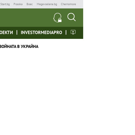
Start.bg
Posoka
Boec
Megavselena.bg
Chernomore
ОЕКТИ
INVESTORMEDIAPRO
ВОЙНАТА В УКРАЙНА