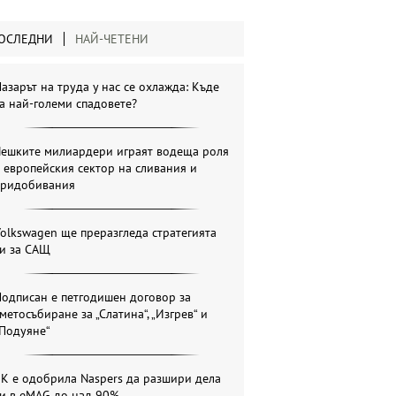
ОСЛЕДНИ
НАЙ-ЧЕТЕНИ
азарът на труда у нас се охлажда: Къде
а най-големи спадовете?
Чешките милиардери играят водеща роля
 европейския сектор на сливания и
придобивания
olkswagen ще преразгледа стратегията
си за САЩ
одписан е петгодишен договор за
метосъбиране за „Слатина“, „Изгрев“ и
„Подуяне“
К е одобрила Naspers да разшири дела
си в eMAG до над 90%