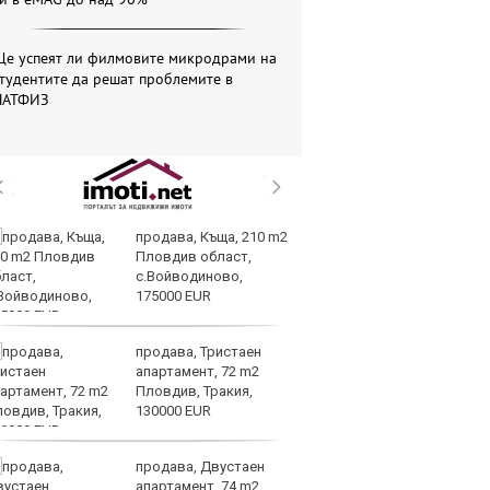
Ще успеят ли филмовите микродрами на
тудентите да решат проблемите в
НАТФИЗ
продава, Къща, 210 m2
Це
Пловдив област,
Ру
с.Войводиново,
та
175000 EUR
продава, Тристаен
СА
апартамент, 72 m2
мл
Пловдив, Тракия,
пр
130000 EUR
п
продава, Двустаен
Н
апартамент, 74 m2
Op