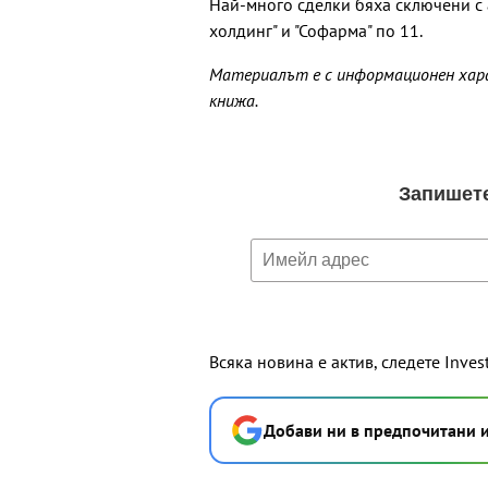
Най-много сделки бяха сключени с а
холдинг" и "Софарма" по 11.
Материалът е с информационен харак
книжа.
Всяка новина е актив, следете Inves
Добави ни в предпочитани 