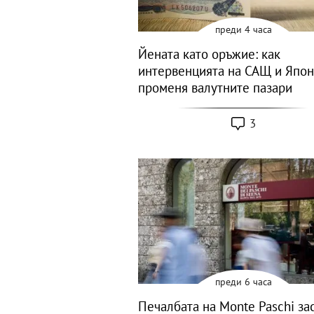
преди 4 часа
Йената като оръжие: как
интервенцията на САЩ и Япо
променя валутните пазари
3
преди 6 часа
Печалбата на Monte Paschi за