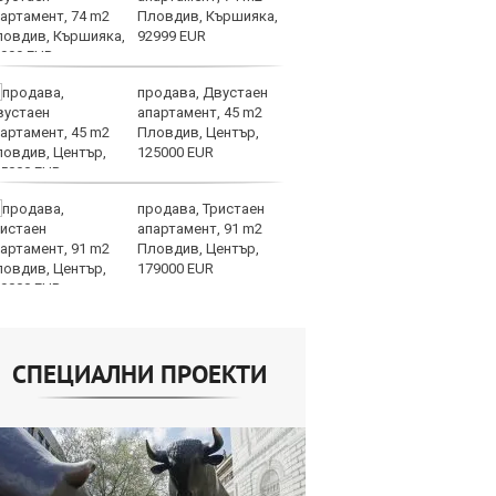
Пловдив, Кършияка,
на
92999 EUR
це
продава, Двустаен
AI
апартамент, 45 m2
ви
Пловдив, Център,
р
125000 EUR
л
продава, Тристаен
Се
апартамент, 91 m2
Ми
Пловдив, Център,
си
179000 EUR
ко
СПЕЦИАЛНИ ПРОЕКТИ