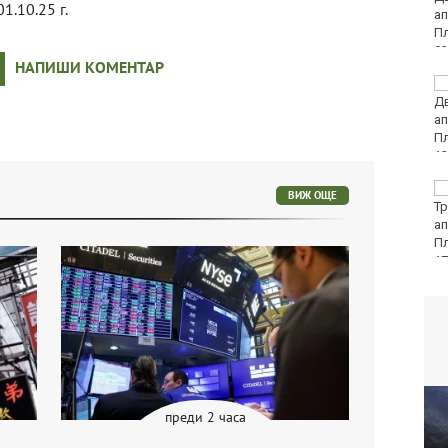
01.10.25 г.
във Варна
НАПИШИ КОМЕНТАР
Какво време ни
очаква в събота?
Затварят за кратко
ВИЖ ОЩЕ
ул. „Вълноломна“ в
неделя
преди 2 часа