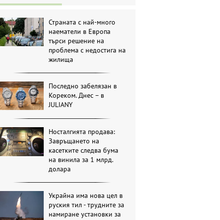
Страната с най-много
наематели в Европа
търси решение на
проблема с недостига на
жилища
Последно забелязан в
Кореком. Днес – в
JULIANY
Носталгията продава:
Завръщането на
касетките следва бума
на винила за 1 млрд.
долара
Украйна има нова цел в
руския тил - трудните за
намиране установки за