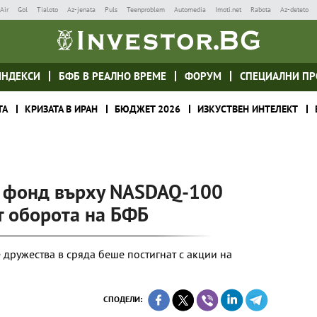
Air
Gol
Tialoto
Az-jenata
Puls
Teenproblem
Automedia
Imoti.net
Rabota
Az-deteto
ИНДЕКСИ
БФБ В РЕАЛНО ВРЕМЕ
ФОРУМ
СПЕЦИАЛНИ ПР
ТА
КРИЗАТА В ИРАН
БЮДЖЕТ 2026
ИЗКУСТВЕН ИНТЕЛЕКТ
н фонд върху NASDAQ-100
 оборота на БФБ
 дружества в сряда беше постигнат с акции на
СПОДЕЛИ: