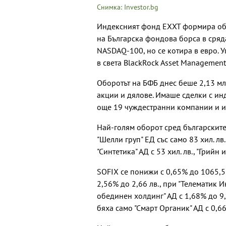
Снимка: Investor.bg
Индексният фонд EXXT формира обор
на Българска фондова борса в сряд
NASDAQ-100, но се котира в евро. 
в света BlackRock Asset Management
Оборотът на БФБ днес беше 2,13 млн.
акции и дялове. Имаше сделки с ин
още 19 чуждестранни компании и и
Най-голям оборот сред българските
"Шелли груп" ЕД със само 83 хил. лв.
"Синтетика" АД с 53 хил. лв., "Грийн 
SOFIX се понижи с 0,65% до 1065,56
2,56% до 2,66 лв., при "Телематик И
обединен холдинг" АД с 1,68% до 9,
бяха само "Смарт Органик" АД с 0,66