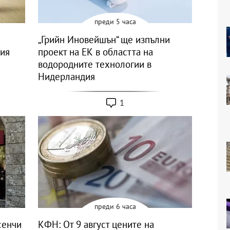
преди 5 часа
„Грийн Иновейшън“ ще изпълни
ния
проект на ЕК в областта на
водородните технологии в
Нидерландия
1
преди 6 часа
сенчи
КФН: От 9 август цените на