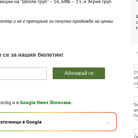
кции на "Шелли груп" – 16, БФБ – 13, и "Агрия груп
тер и не е препоръка за покупко-продажба на ценни
с
Колоездачи от 26
държави се събират за
Европейското по
спускане на Витоша
Вижте защо някои
tor.bg и в
Google News Showcase
.
хора са като магнити
за комарите, а други
се разминават с
→
източници в Google
ухапванията им
"Изкуството на Джън-
Шан-Жен" отново е