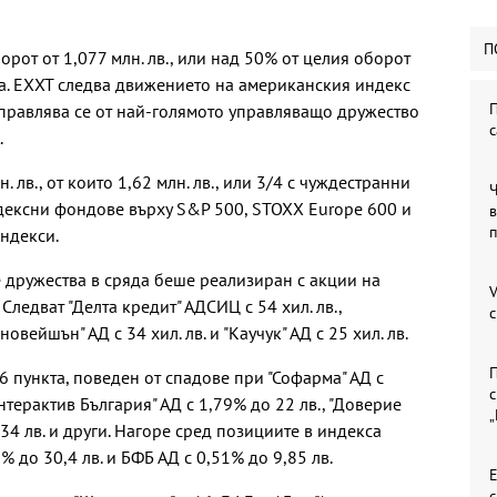
П
от от 1,077 млн. лв., или над 50% от целия оборот
а. EXXT следва движението на американския индекс
П
Управлява се от най-голямото управляващо дружество
с
.
 лв., от които 1,62 млн. лв., или 3/4 с чуждестранни
дексни фондове върху S&P 500, STOXX Europe 600 и
в
ндекси.
 дружества в сряда беше реализиран с акции на
V
 Следват "Делта кредит" АДСИЦ с 54 хил. лв.,
иновейшън" АД с 34 хил. лв. и "Каучук" АД с 25 хил. лв.
П
 пункта, поведен от спадове при "Софарма" АД с
с
нтерактив България" АД с 1,79% до 22 лв., "Доверие
34 лв. и други. Нагоре сред позициите в индекса
% до 30,4 лв. и БФБ АД с 0,51% до 9,85 лв.
Е