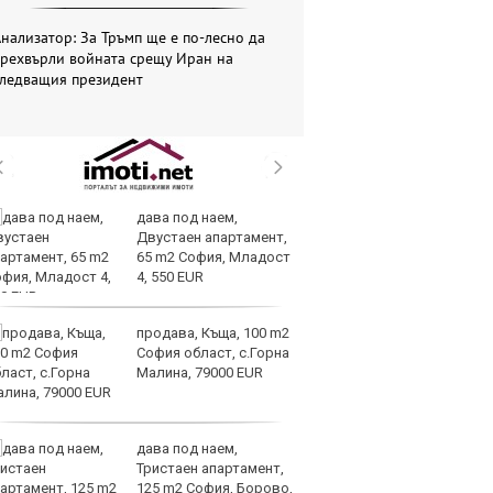
нализатор: За Тръмп ще е по-лесно да
прехвърли войната срещу Иран на
следващия президент
дава под наем,
Те
Двустаен апартамент,
ги
65 m2 София, Младост
иг
4, 550 EUR
ст
отшумяват
продава, Къща, 100 m2
Со
София област, с.Горна
Тр
Малина, 79000 EUR
съ
а 
дава под наем,
Це
Тристаен апартамент,
Ру
125 m2 София, Борово,
та