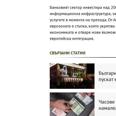
Банковият сектор инвестира над 200
информационна инфраструктура, за
услугите в момента на прехода. От 
еврозоната е стъпка, която укрепва
икономиката и отваря нови възможн
европейска интеграция.
СВЪРЗАНИ СТАТИИ
Българ
пускат
Часове 
намалел