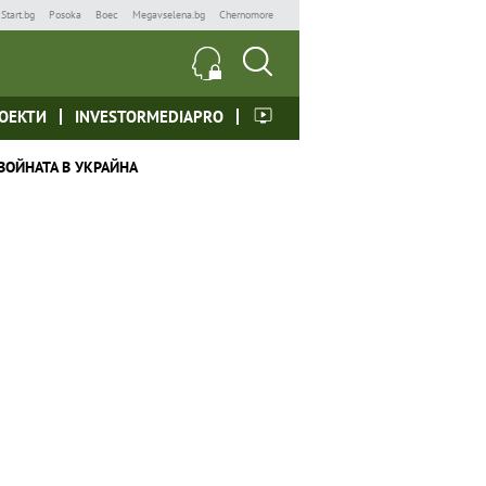
Start.bg
Posoka
Boec
Megavselena.bg
Chernomore
ОЕКТИ
INVESTORMEDIAPRO
ВОЙНАТА В УКРАЙНА