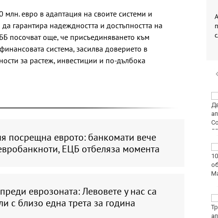
 млн. евро в адаптация на своите системи и
А
 да гарантира надеждността и достъпността на
АББ посочват още, че присъединяването към
 финансовата система, засилва доверието в
ости за растеж, инвестиции и по-дълбока
Двоен ръст на
чревните инфекции за
седмица във
Варненско
ия посрещна еврото: банкомати вече
 евробанкноти, ЕЦБ отбеляза момента
Вечерен крос ще се
проведе тази събота в
Морската градина на
Варна
преди еврозоната: Левовете у нас са
Тази събота: откриват
и с близо една трета за година
ловния сезон за
пернат дивеч