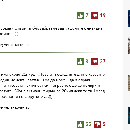
7
19
 буркани с пари ги бях забравил зад кашоните с енвидиа
ини... :):)
неуместен коментар
8
27
ш има около 21млрд ... Това от последните дни е касовите
 един момент нататък няма да можеш да я оправиш .
чно касовата наличност си я оправих още септември и
ротите . 50хил активни фирми по 20хил лева те ти 1млрд
робности по форумите ... :)))
неуместен коментар
55
5