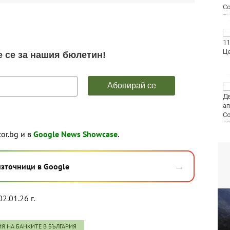
ФК Девня гостува на
Атлетик (Провадия) за
Аматьорската купа
Национална мрежа за
децата:
Саморазправата не е
правосъдие след
случая с „ловци на педофили“
tor.bg и в
Google News Showcase
.
→
източници в Google
02.01.26 г.
Я НА БАНКИТЕ В БЪЛГАРИЯ