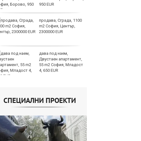
950 EUR
продава, Сграда, 1100
СА
m2 София, Център,
мл
2300000 EUR
пр
п
дава под наем,
Н
Двустаен апартамент,
Op
55 m2 София, Младост
на
4, 650 EUR
це
СПЕЦИАЛНИ ПРОЕКТИ