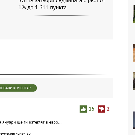
SOFIX затвори седмицата с ръст от
1% до 1 311 пункта
ДОБАВИ КОМЕНТАР
15
2
 януари ще ги изтеглят в евро...
неуместен коментар