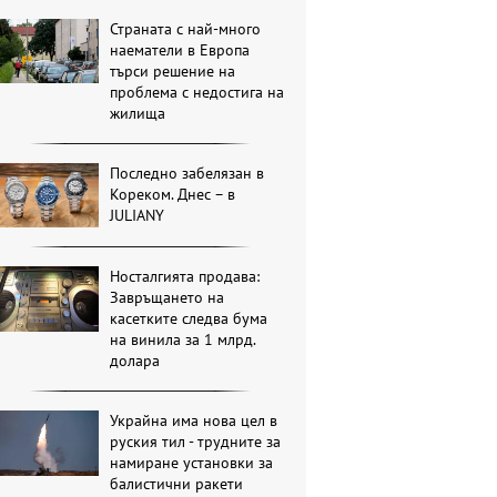
Страната с най-много
наематели в Европа
търси решение на
проблема с недостига на
жилища
Последно забелязан в
Кореком. Днес – в
JULIANY
Носталгията продава:
Завръщането на
касетките следва бума
на винила за 1 млрд.
долара
Украйна има нова цел в
руския тил - трудните за
намиране установки за
балистични ракети