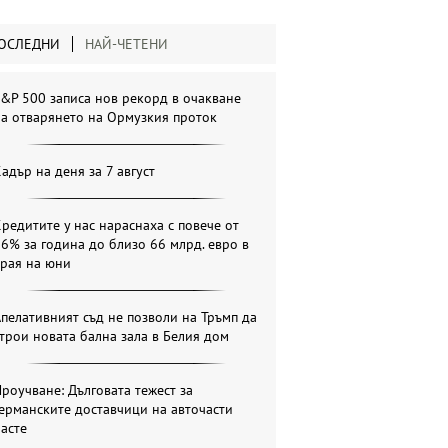
ОСЛЕДНИ
НАЙ-ЧЕТЕНИ
&P 500 записа нов рекорд в очакване
а отварянето на Ормузкия проток
адър на деня за 7 август
редитите у нас нараснаха с повече от
6% за година до близо 66 млрд. евро в
края на юни
пелативният съд не позволи на Тръмп да
трои новата бална зала в Белия дом
роучване: Дълговата тежест за
ерманските доставчици на авточасти
асте