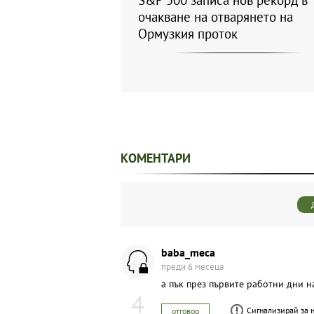
S&P 500 записа нов рекорд в
очакване на отварянето на
Ормузкия проток
КОМЕНТАРИ
baba_meca
преди 6 месеца
а пък през първите работни дни на
4
Сигнализирай за 
отговор