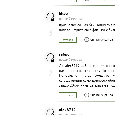
khao
преди 7 месеца
признавам си... аз бях! Точно тия
3
чипове и трите сака флашки с битко
Сигнализирай за 
отговор
гъбко
преди 7 месеца
До: alex8712 ... В населението ке
2
наличности на фирмите . Щото от
Поне лесно няма да можеш . Аз ли
сега декември само довнесох обо
, защо 20хил няма да влизам в под
Сигнализирай за 
отговор
alex8712
преди 7 месеца