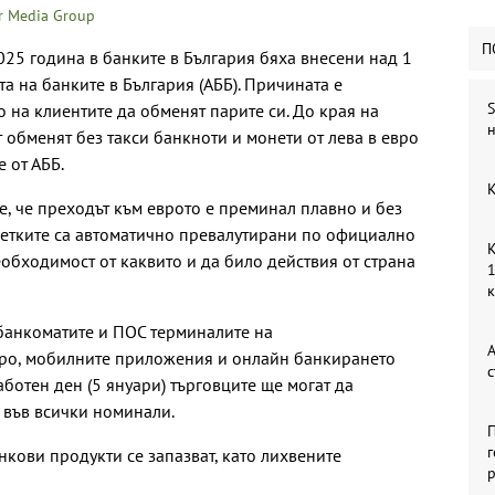
r Media Group
П
025 година в банките в България бяха внесени над 1
та на банките в България (АББ). Причината е
S
 на клиентите да обменят парите си. До края на
н
обменят без такси банкноти и монети от лева в евро
 от АББ.
К
е, че преходът към еврото е преминал плавно и без
метките са автоматично превалутирани по официално
К
еобходимост от каквито и да било действия от страна
1
банкоматите и ПОС терминалите на
А
вро, мобилните приложения и онлайн банкирането
с
аботен ден (5 януари) търговците ще могат да
 във всички номинали.
П
г
нкови продукти се запазват, като лихвените
р