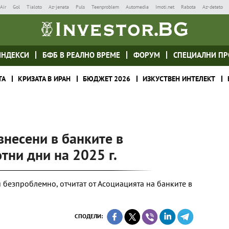
Air
Gol
Tialoto
Az-jenata
Puls
Teenproblem
Automedia
Imoti.net
Rabota
Az-deteto
ИНДЕКСИ
БФБ В РЕАЛНО ВРЕМЕ
ФОРУМ
СПЕЦИАЛНИ ПР
ТА
КРИЗАТА В ИРАН
БЮДЖЕТ 2026
ИЗКУСТВЕН ИНТЕЛЕКТ
внесени в банките в
тни дни на 2025 г.
 безпроблемно, отчитат от Асоциацията на банките в
СПОДЕЛИ: