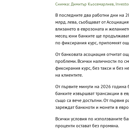
Снимка: Димитър Кьосемарлиев, Investo
В последните два работни дни на 2
млрд. лева, съобщават от Асоциация
влизането в еврозоната и желанието
месец юни банките ще продължават 
по фиксирания курс, припомнят още
От банковата асоциация отчитат ощ
проблеми. Всички наличности по с
фиксирания курс, без такси и без н
на клиентите.
От първите минути на 2026 година 
банките извършват трансакции в е
също са вече достъпни. От първия р
зареждат банкноти и монети в евро
Всички условия по използваните ба
проценти остават без промяна.