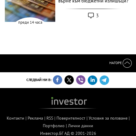
върне към бюджетни излишъци?
3
преди 14 часа
НАГОРЕ
СЛЕДВАЙ НИ В:
Контакти
|
Реклама
|
RSS
|
Поверителност
|
Условия за ползване
|
Портфолио
|
Лични данни
Инвестор.БГ АД © 2001-2026