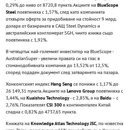
0,29% до ниво от 8720,8 пункта. Акциите на
BlueScope
Steel
поевтиняха с 1,57%, след като компанията
отхвърли оферта за придобиване на стойност 9 млрд.
долара от базираната в САЩ Steel Dynamics и
австралийския конгломерат SGH, чиито книжа също
поевтиняха с 1,92%.
В четвъртък най-големият инвеститор на BlueScope -
AustralianSuper - увеличи правата си на глас в
стоманодобивната компания до 13,52% от 12,5%,
според подаден документ след затварянето на пазара.
Хонконгският индекс
Hang Seng
се понижи с 1,17% до
26 149,31 пункта. Акциите на
Lenovo Group
поевтиняха с
3,44%, на
Kuaishou Technology
- с 2,85%, а на
Baidu
– с
2,76%. Показателят
CSI 300
в континентален Китай
спадна с 0,82% до 4737,65 пункта.
Книжата на
Knowledge Atlas Technology JSC
, по-известна