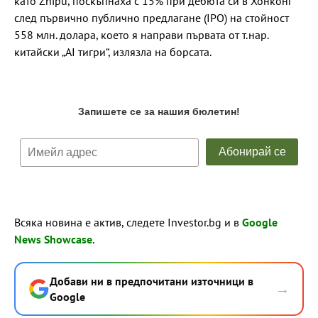
като Zhipu, поскъпнаха с 15% при дебюта си в Хонконг
след първично публично предлагане (IPO) на стойност
558 млн. долара, което я направи първата от т.нар.
китайски „AI тигри“, излязла на борсата.
Всяка новина е актив, следете Investor.bg и в
Google
News Showcase
.
Добави ни в предпочитани източници в
→
Google