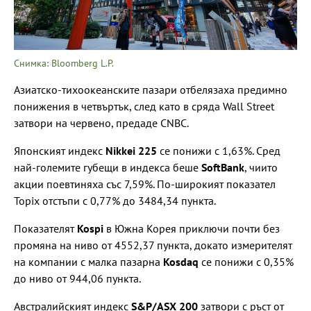
Снимка: Bloomberg L.P.
Азиатско-тихоокеанските пазари отбелязаха предимно
понижения в четвъртък, след като в сряда Wall Street
затвори на червено, предаде CNBC.
Японският индекс
Nikkei 225
се понижи с 1,63%. Сред
най-големите губещи в индекса беше
SoftBank
, чиито
акции поевтиняха със 7,59%. По-широкият показател
Topix отстъпи с 0,77% до 3484,34 пункта.
Показателят
Kospi
в Южна Корея приключи почти без
промяна на ниво от 4552,37 пункта, докато измерителят
на компании с малка пазарна
Kosdaq
се понижи с 0,35%
до ниво от 944,06 пункта.
Австралийският индекс
S&P/ASX 200
затвори с ръст от