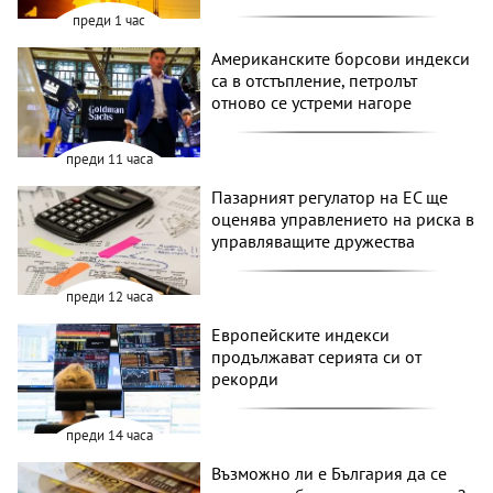
преди 1 час
Американските борсови индекси
са в отстъпление, петролът
отново се устреми нагоре
преди 11 часа
Пазарният регулатор на ЕС ще
оценява управлението на риска в
управляващите дружества
преди 12 часа
Европейските индекси
продължават серията си от
рекорди
преди 14 часа
Възможно ли е България да се