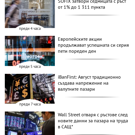
SOFIX затвори седмицата с ръст
от 1% до 1 311 пункта
преди 4 часа
Европейските акции
продължават успешната си серия
пети пореден ден
преди 5 часа
iBanFirst: Август традиционно
създава напрежение на
валутните пазари
преди 7 часа
Wall Street отваря с ръстове след
новите данни за пазара на труда
в САЩ*