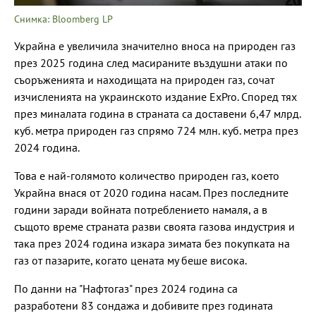
Снимка: Bloomberg LP
Украйна е увеличила значително вноса на природен газ
през 2025 година след масираните въздушни атаки по
съоръженията и находищата на природен газ, сочат
изчисленията на украинското издание ExPro. Според тях
през миналата година в страната са доставени 6,47 млрд.
куб. метра природен газ спрямо 724 млн. куб. метра през
2024 година.
Това е най-голямото количество природен газ, което
Украйна внася от 2020 година насам. През последните
години заради войната потреблението намаля, а в
същото време страната разви своята газова индустрия и
така през 2024 година изкара зимата без покупката на
газ от пазарите, когато цената му беше висока.
По данни на "Нафтогаз" през 2024 година са
разработени 83 сондажа и добивите през годината