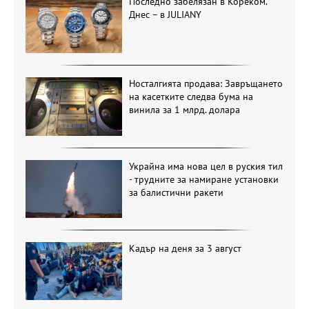
Последно забелязан в Кореком.
Днес – в JULIANY
Носталгията продава: Завръщането
на касетките следва бума на
винила за 1 млрд. долара
Украйна има нова цел в руския тил
- трудните за намиране установки
за балистични ракети
Кадър на деня за 3 август