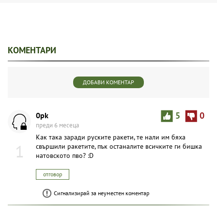
КОМЕНТАРИ
ДОБАВИ КОМЕНТАР
0pk
5
0
преди 6 месеца
Как така заради руските ракети, те нали им бяха
1
свършили ракетите, пък останалите всичките ги бишка
натовското пво? :D
отговор
Сигнализирай за неуместен коментар