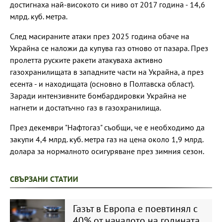
достигнаха най-високото си ниво от 2017 година - 14,6
млрд. куб. метра.
След масираните атаки през 2025 година обаче на
Украйна се наложи да купува газ отново от пазара. През
пролетта руските ракети атакуваха активно
газохранилищата в западните части на Украйна, а през
есента - и находищата (основно в Полтавска област).
Заради интензивните бомбардировки Украйна не
нагнети и достатъчно газ в газохранилища.
През декември "Нафтогаз" съобщи, че е необходимо да
закупи 4,4 млрд. куб. метра газ на цена около 1,9 млрд.
долара за нормалното осигуряване през зимния сезон.
СВЪРЗАНИ СТАТИИ
Газът в Европа е поевтинял с
40% от началото на годината