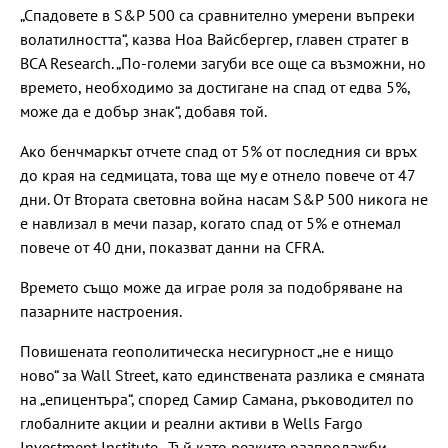
„Спадовете в S&P 500 са сравнително умерени въпреки
волатилността“, казва Ноа Вайсбергер, главен стратег в
BCA Research. „По-големи загуби все още са възможни, но
времето, необходимо за достигане на спад от едва 5%,
може да е добър знак“, добавя той.
Ако бенчмаркът отчете спад от 5% от последния си връх
до края на седмицата, това ще му е отнело повече от 47
дни. От Втората световна война насам S&P 500 никога не
е навлизал в мечи пазар, когато спад от 5% е отнемал
повече от 40 дни, показват данни на CFRA.
Времето също може да играе роля за подобряване на
пазарните настроения.
Повишената геополитическа несигурност „не е нищо
ново“ за Wall Street, като единствената разлика е смяната
на „епицентъра“, според Самир Самана, ръководител по
глобалните акции и реални активи в Wells Fargo
Investment Institute. „Тъй като резките разпродажби