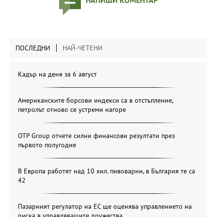
ПОСЛЕДНИ
НАЙ-ЧЕТЕНИ
Кадър на деня за 6 август
Американските борсови индекси са в отстъпление,
петролът отново се устреми нагоре
OTP Group отчете силни финансови резултати през
първото полугодие
В Европа работят над 10 хил. пивоварни, в България те са
42
Пазарният регулатор на ЕС ще оценява управлението на
риска в управляващите дружества