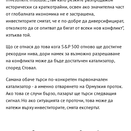
исторически са краткотрайни, освен ако значителна част
от глобалната икономика не е застрашена,
инвеститорите смятат, че е по-добре да диверсифицират,
отколкото да се опитват да бягат от всеки нов конфликт“,
изтъква той.
Що се отнася до това кога S&P 500 отново ще достигне
рекордни нива, дори намек за възможно разрешаване
на конфликта може да бъде достатъчен катализатор,
според Стовал.
Самана обаче търси по-конкретен първоначален
катализатор - а именно отварянето на Ормузкия проток.
Ако това се случи бързо, пазарът ще търси следващия
сигнал. Но ако ситуацията се проточи, това може да
натежи върху инвеститорите, смята експертът.