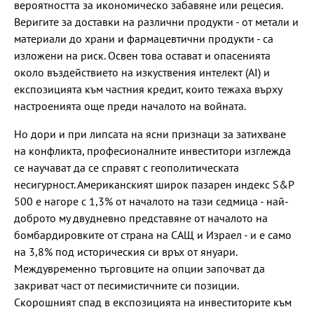
вероятността за икономическо забавяне или рецесия.
Веригите за доставки на различни продукти - от метали и
материали до храни и фармацевтични продукти - са
изложени на риск. Освен това остават и опасенията
около въздействието на изкуствения интелект (AI) и
експозицията към частния кредит, които тежаха върху
настроенията още преди началото на войната.
Но дори и при липсата на ясни признаци за затихване
на конфликта, професионалните инвеститори изглежда
се научават да се справят с геополитическата
несигурност. Американският широк пазарен индекс S&P
500 е нагоре с 1,3% от началото на тази седмица - най-
доброто му двудневно представяне от началото на
бомбардировките от страна на САЩ и Израел - и е само
на 3,8% под историческия си връх от януари.
Междувременно търговците на опции започват да
закриват част от песимистичните си позиции.
Скорошният спад в експозицията на инвеститорите към