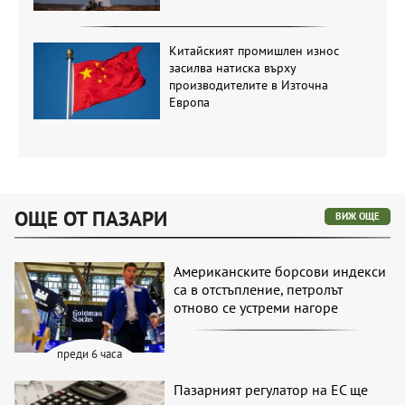
Китайският промишлен износ
засилва натиска върху
производителите в Източна
Европа
ОЩЕ ОТ ПАЗАРИ
ВИЖ ОЩЕ
Американските борсови индекси
са в отстъпление, петролът
отново се устреми нагоре
преди 6 часа
Пазарният регулатор на ЕС ще