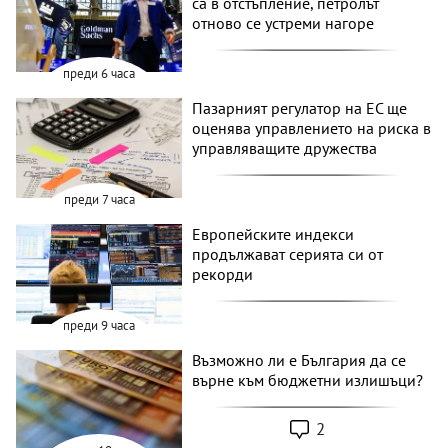
са в отстъпление, петролът
отново се устреми нагоре
преди 6 часа
Пазарният регулатор на ЕС ще
оценява управлението на риска в
управляващите дружества
преди 7 часа
Европейските индекси
продължават серията си от
рекорди
преди 9 часа
Възможно ли е България да се
върне към бюджетни излишъци?
2