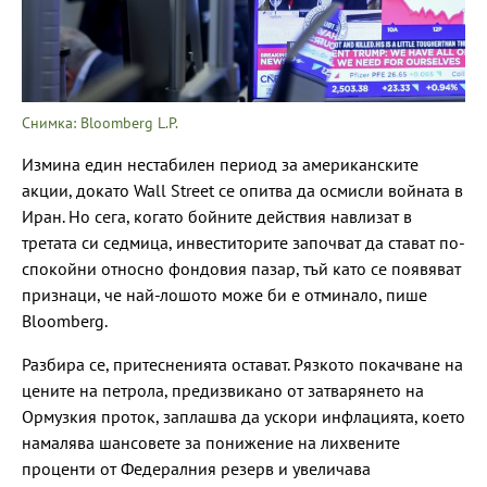
Снимка: Bloomberg L.P.
Измина един нестабилен период за американските
акции, докато Wall Street се опитва да осмисли войната в
Иран. Но сега, когато бойните действия навлизат в
третата си седмица, инвеститорите започват да стават по-
спокойни относно фондовия пазар, тъй като се появяват
признаци, че най-лошото може би е отминало, пише
Bloomberg.
Разбира се, притесненията остават. Рязкото покачване на
цените на петрола, предизвикано от затварянето на
Ормузкия проток, заплашва да ускори инфлацията, което
намалява шансовете за понижение на лихвените
проценти от Федералния резерв и увеличава