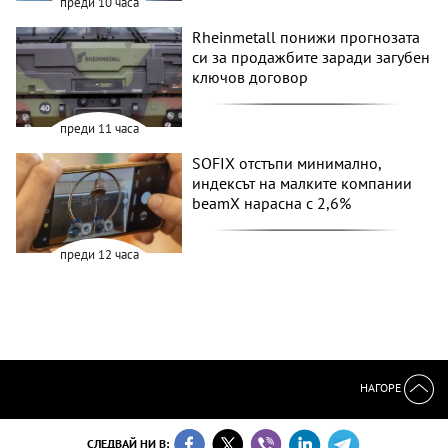
преди 10 часа
Rheinmetall понижи прогнозата
си за продажбите заради загубен
ключов договор
преди 11 часа
SOFIX отстъпи минимално,
индексът на малките компании
beamX нарасна с 2,6%
преди 12 часа
НАГОРЕ
СЛЕДВАЙ НИ В: