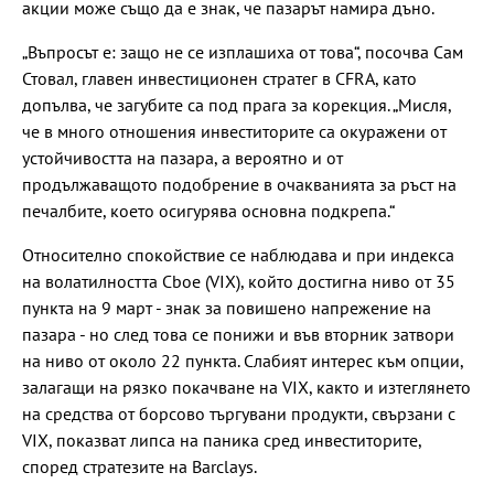
акции може също да е знак, че пазарът намира дъно.
„Въпросът е: защо не се изплашиха от това“, посочва Сам
Стовал, главен инвестиционен стратег в CFRA, като
допълва, че загубите са под прага за корекция. „Мисля,
че в много отношения инвеститорите са окуражени от
устойчивостта на пазара, а вероятно и от
продължаващото подобрение в очакванията за ръст на
печалбите, което осигурява основна подкрепа.“
Относително спокойствие се наблюдава и при индекса
на волатилността Cboe (VIX), който достигна ниво от 35
пункта на 9 март - знак за повишено напрежение на
пазара - но след това се понижи и във вторник затвори
на ниво от около 22 пункта. Слабият интерес към опции,
залагащи на рязко покачване на VIX, както и изтеглянето
на средства от борсово търгувани продукти, свързани с
VIX, показват липса на паника сред инвеститорите,
според стратезите на Barclays.