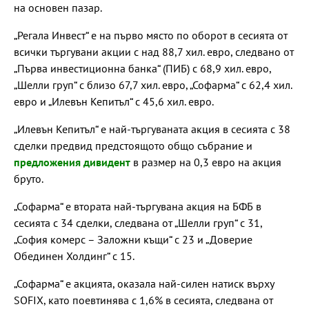
на основен пазар.
„Регала Инвест“ е на първо място по оборот в сесията от
всички търгувани акции с над 88,7 хил. евро, следвано от
„Първа инвестиционна банка“ (ПИБ) с 68,9 хил. евро,
„Шелли груп“ с близо 67,7 хил. евро, „Софарма“ с 62,4 хил.
евро и „Илевън Кепитъл“ с 45,6 хил. евро.
„Илевън Кепитъл“ е най-търгуваната акция в сесията с 38
сделки предвид предстоящото общо събрание и
предложения дивидент
в размер на 0,3 евро на акция
бруто.
„Софарма“ е втората най-търгувана акция на БФБ в
сесията с 34 сделки, следвана от „Шелли груп“ с 31,
„София комерс – Заложни къщи“ с 23 и „Доверие
Обединен Холдинг“ с 15.
„Софарма“ е акцията, оказала най-силен натиск върху
SOFIX, като поевтинява с 1,6% в сесията, следвана от