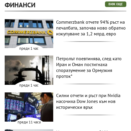
ФИНАНСИ
ВИЖ ОЩЕ
Commerzbank отчете 94% ръст на
печалбата, започва ново обратно
изкупуване за 1,2 млрд. евро
преди 1 час
Петролът поевтинява, след като
Иран и Оман постигнаха
споразумение за Ормузкия
проток*
преди 1 час
Силни отчети и ръст при Nvidia
насочиха Dow Jones към нов
исторически връх
преди 11 часа