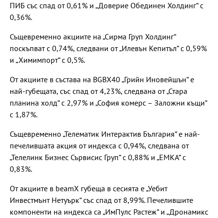
ПИБ със спад от 0,61% и „Доверие Обединен Холдинг“ с
0,36%.
Същевременно акциите на „Сирма Груп Холдинг“
поскъпват с 0,74%, следвани от „Илевън Кепитъл“ с 0,59%
и „Химимпорт“ с 0,5%.
От акциите в състава на BGBX40 „Грийн Иновейшън“ е
най-губещата, със спад от 4,23%, следвана от „Стара
планина холд“ с 2,97% и „София комерс – Заложни къщи“
с 1,87%.
Същевременно „Телематик Интерактив България“ е най-
печелившата акция от индекса с 0,94%, следвана от
„Телелинк Бизнес Сървисис Груп“ с 0,88% и „ЕМКА“ с
0,83%.
От акциите в beamX губеща в сесията е „Уебит
Инвестмънт Нетуърк“ със спад от 8,99%. Печелившите
компоненти на индекса са „ИмПулс Растеж“ и „Дронамикс