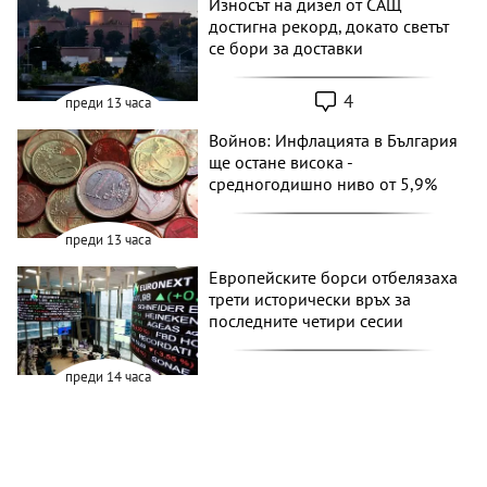
Износът на дизел от САЩ
достигна рекорд, докато светът
се бори за доставки
4
преди 13 часа
Войнов: Инфлацията в България
ще остане висока -
средногодишно ниво от 5,9%
преди 13 часа
Европейските борси отбелязаха
трети исторически връх за
последните четири сесии
преди 14 часа