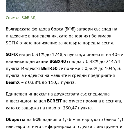
Снимка: БФБ АД
Българската фондова борса (БФБ) затвори със спад на
индексите в понеделник, като основният бенчмарк
SOFIX отчете понижение за четвърта поредна сесия.
SOFIX
изтри 0,31% до 1248,3 пункта, а индексът на 40-те
най-ликвидни акции
BGBX40
спадна с 0,48% до 214,54
пункта. Индексът
BGTR30
се понижи с 0,36% до 1045,56
пункта, а индексът на малките и средни предприятия
beamX
– с 0,68% до 110,5 пункта.
Единствен индексът на дружествата със специална
инвестиционна цел
BGREIT
не отчете промяна в сесията,
като се задържа на ниво от 230,47 пункта.
Оборотът
на БФБ надвиши 1,26 млн. евро, като близо 1,1
млн. евро от него се формираха от сделки с инструменти