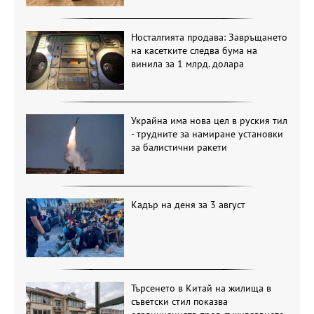
Носталгията продава: Завръщането
на касетките следва бума на
винила за 1 млрд. долара
Украйна има нова цел в руския тил
- трудните за намиране установки
за балистични ракети
Кадър на деня за 3 август
Търсенето в Китай на жилища в
съветски стил показва