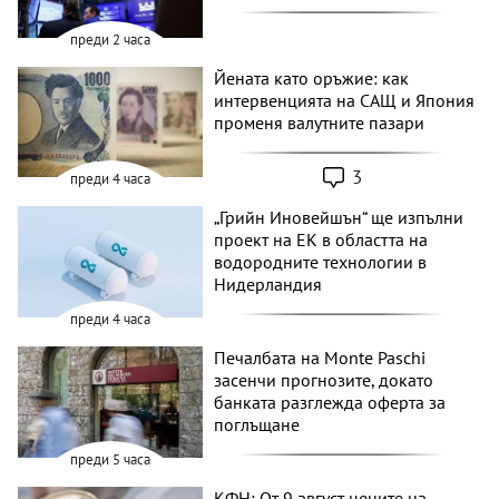
преди 2 часа
Йената като оръжие: как
интервенцията на САЩ и Япония
променя валутните пазари
3
преди 4 часа
„Грийн Иновейшън“ ще изпълни
проект на ЕК в областта на
водородните технологии в
Нидерландия
преди 4 часа
Печалбата на Monte Paschi
засенчи прогнозите, докато
банката разглежда оферта за
поглъщане
преди 5 часа
КФН: От 9 август цените на