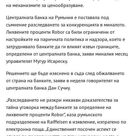
на механизмите за ценообразуване.
Централната банка на Румъния е поставяла под
съмнение разследването за конкуренцията в миналото.
Лихвените проценти Robor са били ограничени от
настройките на паричната политика и надзора, което е
затруднявало банките да ги влияят извън границите,
определени от централната банка, заяви миналия месец
управителят Мугур Исареску.
Решението ще бъде изяснено в съда след обжалването
от страна на банките, заяви в неделя говорителят на
централната банка Дан Сучиу.
„Разследването не разкри никакви доказателства за
тайна уговорка между банките за определяне на
лихвените проценти Robor“, каза румънското
подразделение на Raiffeisen в изявление, изпратено по
електронна поща. „Единственият посочен аспект се