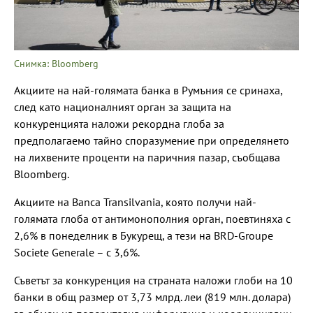
Снимка: Bloomberg
Акциите на най-голямата банка в Румъния се сринаха,
след като националният орган за защита на
конкуренцията наложи рекордна глоба за
предполагаемо тайно споразумение при определянето
на лихвените проценти на паричния пазар, съобщава
Bloomberg.
Акциите на Banca Transilvania, която получи най-
голямата глоба от антимонополния орган, поевтиняха с
2,6% в понеделник в Букурещ, а тези на BRD-Groupe
Societe Generale – с 3,6%.
Съветът за конкуренция на страната наложи глоби на 10
банки в общ размер от 3,73 млрд. леи (819 млн. долара)