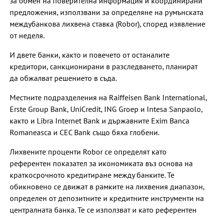
за обмен на поверителна информация и координирани
предложения, използвани за определяне на румънската
междубанкова лихвена ставка (Robor), според изявление
от неделя.
И двете банки, както и повечето от останалите
кредитори, санкционирани в разследването, планират
да обжалват решението в съда.
Местните подразделения на Raiffeisen Bank International,
Erste Group Bank, UniCredit, ING Groep и Intesa Sanpaolo,
както и Libra Internet Bank и държавните Exim Banca
Romaneasca и CEC Bank също бяха глобени.
Лихвените проценти Robor се определят като
референтен показател за икономиката въз основа на
краткосрочното кредитиране между банките. Те
обикновено се движат в рамките на лихвения диапазон,
определен от депозитните и кредитните инструменти на
централната банка. Те се използват и като референтен