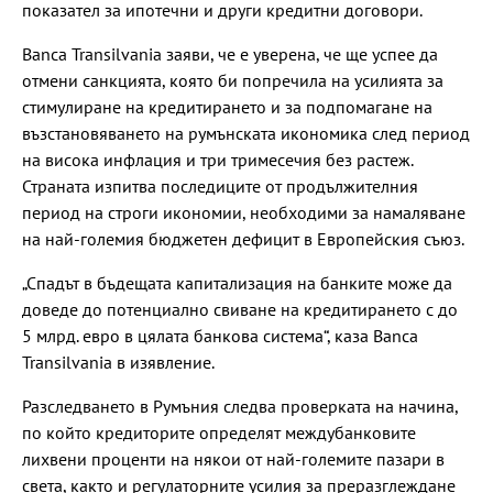
показател за ипотечни и други кредитни договори.
Banca Transilvania заяви, че е уверена, че ще успее да
отмени санкцията, която би попречила на усилията за
стимулиране на кредитирането и за подпомагане на
възстановяването на румънската икономика след период
на висока инфлация и три тримесечия без растеж.
Страната изпитва последиците от продължителния
период на строги икономии, необходими за намаляване
на най-големия бюджетен дефицит в Европейския съюз.
„Спадът в бъдещата капитализация на банките може да
доведе до потенциално свиване на кредитирането с до
5 млрд. евро в цялата банкова система“, каза Banca
Transilvania в изявление.
Разследването в Румъния следва проверката на начина,
по който кредиторите определят междубанковите
лихвени проценти на някои от най-големите пазари в
света, както и регулаторните усилия за преразглеждане