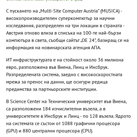
С пускането на „Multi-Site Computer Austria“ (MUSICA) -
високопроизводителен суперкомпютър за научни
изследвания, разпределен на три локации в страната -
Австрия отново влиза в списъка на 100-те най-бързи
компютъра в света, съобщи сайтът „ОЕ 24“, базиращ се на
информация на новинарската агенция АПА.
ИТ инфраструктурата е на стойност около 36 милиона
евро, разположена във Виена, Линц и Инсбрук.
Разпределената система, заедно с високоскоростната
мрежа за пренос на данни, ще осигури редица
предимства за партньорските институции.
В Science Center на Техническия университет във Виена,
са разположени 184 изчислителни възела, а в
университетите в Инсбрук и Линц - по 128 възела. Ядрото
на системата се състои от 1088 графични процесора
(GPU) и 880 централни процесора (CPU).