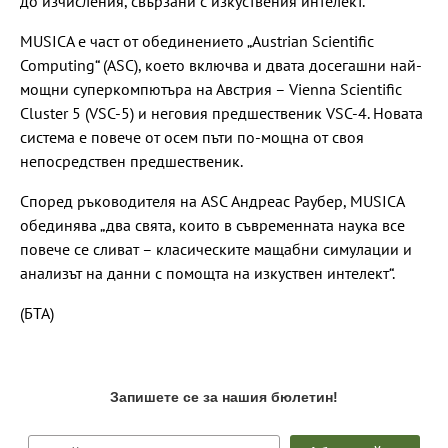
до изчисления, свързани с изкуствения интелект.
MUSICA е част от обединението „Austrian Scientific
Computing“ (ASC), което включва и двата досегашни най-
мощни суперкомпютъра на Австрия – Vienna Scientific
Cluster 5 (VSC-5) и неговия предшественик VSC-4. Новата
система е повече от осем пъти по-мощна от своя
непосредствен предшественик.
Според ръководителя на ASC Андреас Раубер, MUSICA
обединява „два свята, които в съвременната наука все
повече се сливат – класическите мащабни симулации и
анализът на данни с помощта на изкуствен интелект“.
(БТА)