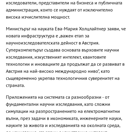
изследователи, представители на бизнеса и публичната
администрация, които се нуждаят от изключително
висока изчислителна мощност.
Министърът на науката Ева-Мария Холцлайтнер заяви, че
новата инфраструктура е „важен етап за
научноизследователската дейност в Австрия.
Суперкомпютърът създава основата върховите научни
изследвания, изкуственият интелект, квантовите
технологии и иновациите да продължат да се развиват в
Австрия на най-високо международно ниво“, като
същевременно укрепва технологичния суверенитет на
страната.
Приложенията на системата са разнообразни - от
фундаментални научни изследвания, като сложни
симулации на разпространението на електромагнитни
вълни, през задачи в икономиката, инженерните науки,
науките за живота и изследванията на околната среда,