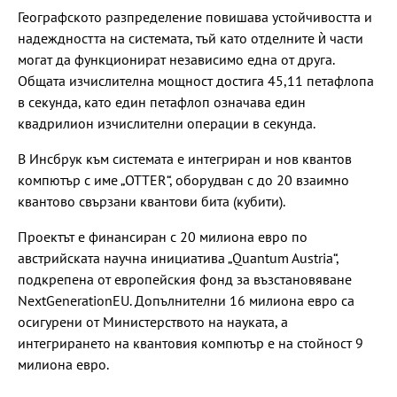
Географското разпределение повишава устойчивостта и
надеждността на системата, тъй като отделните ѝ части
могат да функционират независимо една от друга.
Общата изчислителна мощност достига 45,11 петафлопа
в секунда, като един петафлоп означава един
квадрилион изчислителни операции в секунда.
В Инсбрук към системата е интегриран и нов квантов
компютър с име „OTTER“, оборудван с до 20 взаимно
квантово свързани квантови бита (кубити).
Проектът е финансиран с 20 милиона евро по
австрийската научна инициатива „Quantum Austria“,
подкрепена от европейския фонд за възстановяване
NextGenerationEU. Допълнителни 16 милиона евро са
осигурени от Министерството на науката, а
интегрирането на квантовия компютър е на стойност 9
милиона евро.