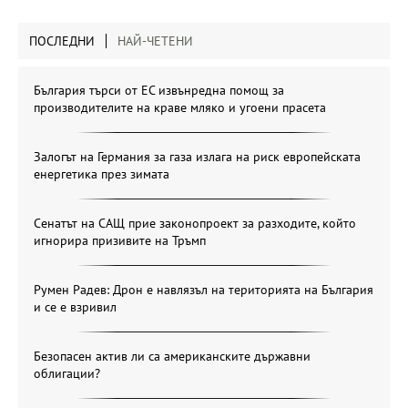
ПОСЛЕДНИ
НАЙ-ЧЕТЕНИ
България търси от ЕС извънредна помощ за
производителите на краве мляко и угоени прасета
Залогът на Германия за газа излага на риск европейската
енергетика през зимата
Сенатът на САЩ прие законопроект за разходите, който
игнорира призивите на Тръмп
Румен Радев: Дрон е навлязъл на територията на България
и се е взривил
Безопасен актив ли са американските държавни
облигации?