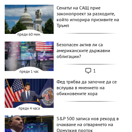
Сенатът на САЩ прие
законопроект за разходите,
който игнорира призивите на
Тръмп
преди 60 мин.
Безопасен актив ли са
американските държавни
облигации?
1
преди 1 час
Фед трябва да започне да се
вслушва в мнението на
обикновените хора
преди 4 часа
S&P 500 записа нов рекорд в
очакване на отварянето на
Ормузкия проток