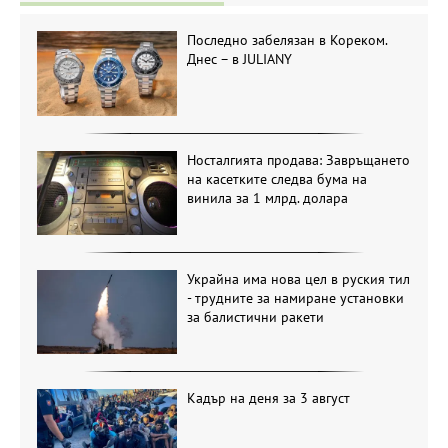
Последно забелязан в Кореком.
Днес – в JULIANY
Носталгията продава: Завръщането
на касетките следва бума на
винила за 1 млрд. долара
Украйна има нова цел в руския тил
- трудните за намиране установки
за балистични ракети
Кадър на деня за 3 август