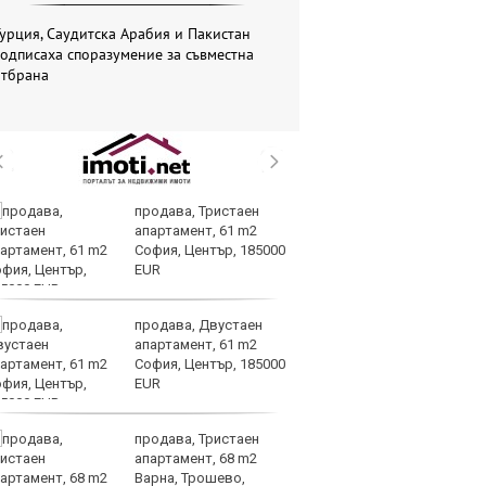
урция, Саудитска Арабия и Пакистан
одписаха споразумение за съвместна
отбрана
продава, Тристаен
Кл
апартамент, 61 m2
Ев
София, Център, 185000
на
EUR
продава, Двустаен
Ир
апартамент, 61 m2
на
София, Център, 185000
Из
EUR
пр
продава, Тристаен
Му
апартамент, 68 m2
И
Варна, Трошево,
е 