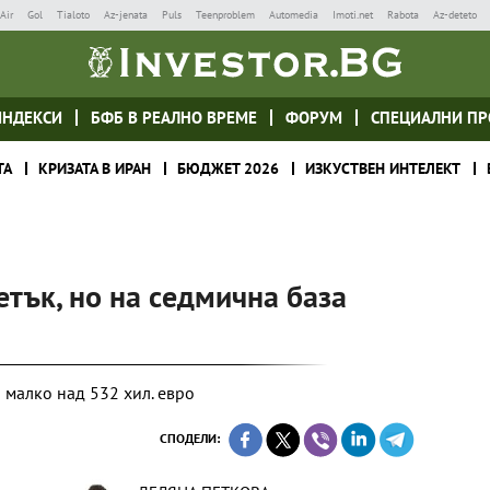
Air
Gol
Tialoto
Az-jenata
Puls
Teenproblem
Automedia
Imoti.net
Rabota
Az-deteto
ИНДЕКСИ
БФБ В РЕАЛНО ВРЕМЕ
ФОРУМ
СПЕЦИАЛНИ ПР
ТА
КРИЗАТА В ИРАН
БЮДЖЕТ 2026
ИЗКУСТВЕН ИНТЕЛЕКТ
етък, но на седмична база
 малко над 532 хил. евро
СПОДЕЛИ: