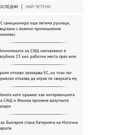
ОСЛЕДНИ
НАЙ-ЧЕТЕНИ
С санкционира още петима руснаци,
свързани с военно-промишления
комплекс
Икономиката на САЩ неочаквано е
агубила 23 хил. работни места през юли
ръмп отново заплашва ЕС, но този път
рюксел отказва да играе по свирката му
ената като оръжие: как интервенцията
на САЩ и Япония променя валутните
пазари
ак България стана батерията на Източна
Европа