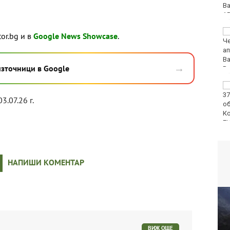
След случая във
tor.bg и в
Google News Showcase
.
Варненско, БАБХ зове:
Не купувайте! Не
докосвайте!
→
източници в Google
Сигнализирайте!
БАБХ спря над 150
тона стоки от трети
3.07.26 г.
държави за юли
НАПИШИ КОМЕНТАР
ВИЖ ОЩЕ