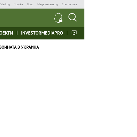
Start.bg
Posoka
Boec
Megavselena.bg
Chernomore
ОЕКТИ
INVESTORMEDIAPRO
ВОЙНАТА В УКРАЙНА