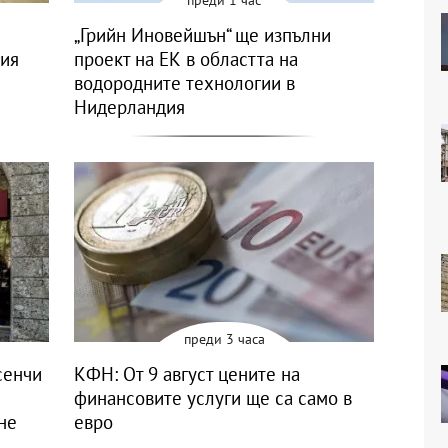
„Грийн Иновейшън“ ще изпълни
ния
проект на ЕК в областта на
водородните технологии в
Нидерландия
преди 3 часа
сенчи
КФН: От 9 август цените на
финансовите услуги ще са само в
не
евро