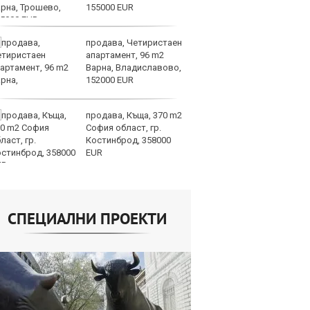
155000 EUR
продава, Четиристаен
Ко
апартамент, 96 m2
сп
Варна, Владиславово,
1.
152000 EUR
са
на ЕС
продава, Къща, 370 m2
И
София област, гр.
вн
Костинброд, 358000
из
EUR
СПЕЦИАЛНИ ПРОЕКТИ