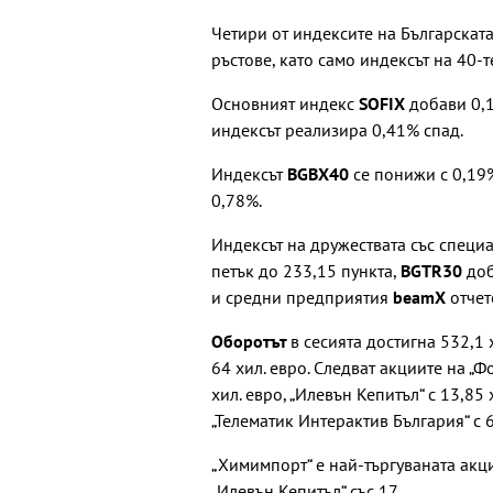
Четири от индексите на Българската
ръстове, като само индексът на 40-
Основният индекс
SOFIX
добави 0,1
индексът реализира 0,41% спад.
Индексът
BGBX40
се понижи с 0,19%
0,78%.
Индексът на дружествата със спец
петък до 233,15 пункта,
BGTR30
доб
и средни предприятия
beamX
отчет
Оборотът
в сесията достигна 532,1 
64 хил. евро. Следват акциите на „
хил. евро, „Илевън Кепитъл“ с 13,85 
„Телематик Интерактив България“ с 6
„Химимпорт“ е най-търгуваната акци
„Илевън Кепитъл“ със 17.