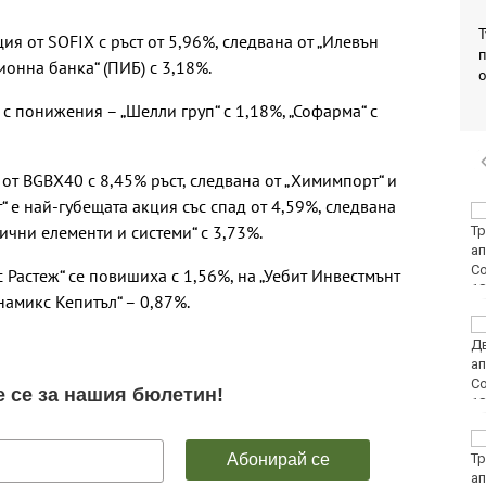
Т
я от SOFIX с ръст от 5,96%, следвана от „Илевън
п
ионна банка“ (ПИБ) с 3,18%.
 с понижения – „Шелли груп“ с 1,18%, „Софарма“ с
от BGBX40 с 8,45% ръст, следвана от „Химимпорт“ и
“ е най-губещата акция със спад от 4,59%, следвана
Пуснаха тока в КАТ
ични елементи и системи“ с 3,73%.
Варна
 Растеж“ се повишиха с 1,56%, на „Уебит Инвестмънт
намикс Кепитъл“ – 0,87%.
"Грийнпийс": Да не се
добива нефт и газ в
Черно море
Оставиха в ареста
петимата младежи за
убийството в Пловдив