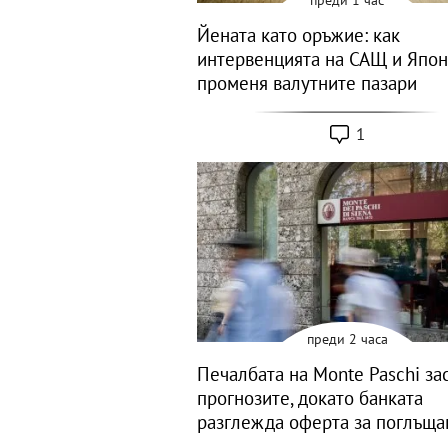
Йената като оръжие: как
интервенцията на САЩ и Япо
променя валутните пазари
1
преди 2 часа
Печалбата на Monte Paschi за
прогнозите, докато банката
разглежда оферта за поглъща