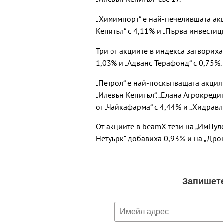
„Химимпорт“ е най-печелившата акци
Кепитъл“ с 4,11% и „Първа инвестиц
Три от акциите в индекса затвориха
1,03% и „Адванс Терафонд“ с 0,75%.
„Петрол“ е най-поскъпващата акция 
„Илевън Кепитъл“. „Елана Агрокредит
от „Чайкафарма“ с 4,44% и „Хидравл
От акциите в beamX тези на „ИмПулс
Нетуърк“ добавиха 0,93% и на „Дро