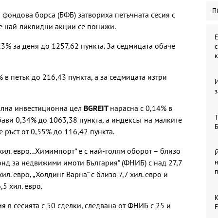
П
 фондова борса (БФБ) затвориха петъчната сесия с
те най-ликвидни акции се понижи.
Е
3% за деня до 1257,62 пункта. За седмицата обаче
 в петък до 216,43 пункта, а за седмицата изтри
з
иална инвестиционна цел
BGREIT
нарасна с 0,14% в
Т
ави 0,34% до 1063,38 пункта, а индексът на малките
Б
е ръст от 0,55% до 116,42 пункта.
хил. евро. „Химимпорт“ е с най-голям оборот – близо
Й
Фонд за недвижими имоти България“ (ФНИБ) с над 27,7
хил. евро, „Холдинг Варна“ с близо 7,7 хил. евро и
,5 хил. евро.
К
я в сесията с 50 сделки, следвана от ФНИБ с 25 и