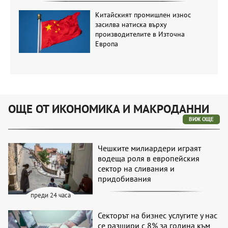
Китайският промишлен износ
засилва натиска върху
производителите в Източна
Европа
ОЩЕ ОТ ИКОНОМИКА И МАКРОДАННИ
ВИЖ ОЩЕ
Чешките милиардери играят
водеща роля в европейския
сектор на сливания и
придобивания
преди 24 часа
Секторът на бизнес услугите у нас
се разшири с 8% за година към