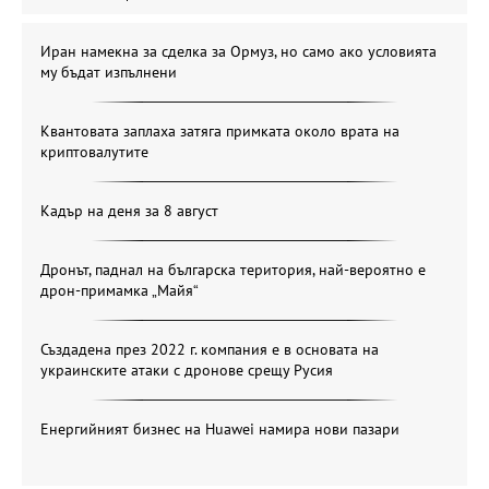
Иран намекна за сделка за Ормуз, но само ако условията
му бъдат изпълнени
Квантовата заплаха затяга примката около врата на
криптовалутите
Кадър на деня за 8 август
Дронът, паднал на българска територия, най-вероятно е
дрон-примамка „Майя“
Създадена през 2022 г. компания е в основата на
украинските атаки с дронове срещу Русия
Енергийният бизнес на Huawei намира нови пазари