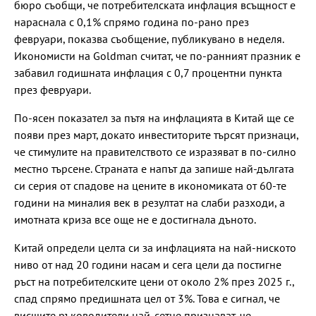
бюро съобщи, че потребителската инфлация всъщност е
нараснала с 0,1% спрямо година по-рано през
февруари, показва съобщение, публикувано в неделя.
Икономисти на Goldman считат, че по-ранният празник е
забавил годишната инфлация с 0,7 процентни пункта
през февруари.
По-ясен показател за пътя на инфлацията в Китай ще се
появи през март, докато инвеститорите търсят признаци,
че стимулите на правителството се изразяват в по-силно
местно търсене. Страната е напът да запише най-дългата
си серия от спадове на цените в икономиката от 60-те
години на миналия век в резултат на слаби разходи, а
имотната криза все още не е достигнала дъното.
Китай определи целта си за инфлацията на най-ниското
ниво от над 20 години насам и сега цели да постигне
ръст на потребителските цени от около 2% през 2025 г.,
спад спрямо предишната цел от 3%. Това е сигнал, че
висшите ръководители най-сетне признават, че