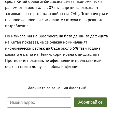
сряда Китай обяви амбициозна цел за икономически
растеж от около 5% за 2025 г. въпреки заплахата от
засилване на търговската война със САЩ. Пекин очерта и
планове да повиши фискалните стимули и вътрешното
потребление.
Но изчисления на Bloomberg на база данни за дефицита
на Китай показват, че се очаква номиналният
икономически растеж да бъде около 5% тази година,
каквато е целта на Пекин, коригирана с инфлацията.
Прогнозите показват, че официалните представители
очакват малка до нулева обща инфлация.