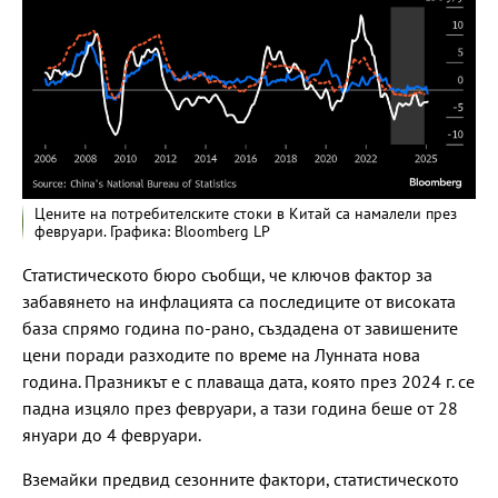
Цените на потребителските стоки в Китай са намалели през
февруари. Графика: Bloomberg LP
Статистическото бюро съобщи, че ключов фактор за
забавянето на инфлацията са последиците от високата
база спрямо година по-рано, създадена от завишените
цени поради разходите по време на Лунната нова
година. Празникът е с плаваща дата, която през 2024 г. се
падна изцяло през февруари, а тази година беше от 28
януари до 4 февруари.
Вземайки предвид сезонните фактори, статистическото