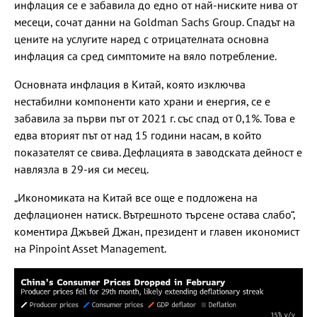
инфлация се е забавила до едно от най-ниските нива от
месеци, сочат данни на Goldman Sachs Group. Спадът на
цените на услугите наред с отрицателната основна
инфлация са сред симптомите на вяло потребление.
Основната инфлация в Китай, която изключва
нестабилни компоненти като храни и енергия, се е
забавила за първи път от 2021 г. със спад от 0,1%. Това е
едва вторият път от над 15 години насам, в който
показателят се свива. Дефлацията в заводската дейност е
навлязла в 29-ия си месец.
„Икономиката на Китай все още е подложена на
дефлационен натиск. Вътрешното търсене остава слабо“,
коментира Джъвей Джан, президент и главен икономист
на Pinpoint Asset Management.