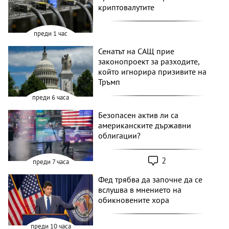
криптовалутите
преди 1 час
Сенатът на САЩ прие
законопроект за разходите,
който игнорира призивите на
Тръмп
преди 6 часа
Безопасен актив ли са
американските държавни
облигации?
2
преди 7 часа
Фед трябва да започне да се
вслушва в мнението на
обикновените хора
преди 10 часа