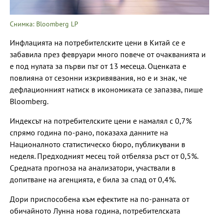
Снимка: Bloomberg LP
Инфлацията на потребителските цени в Китай се е
забавила през февруари много повече от очакванията и
е под нулата за първи път от 13 месеца. Оценката е
повлияна от сезонни изкривявания, но е и знак, че
дефлационният натиск в икономиката се запазва, пише
Bloomberg.
Индексът на потребителските цени е намалял с 0,7%
спрямо година по-рано, показаха данните на
Националното статистическо бюро, публикувани в
неделя. Предходният месец той отбеляза ръст от 0,5%.
Средната прогноза на анализатори, участвали в
допитване на агенцията, е била за спад от 0,4%.
Дори приспособена към ефектите на по-ранната от
обичайното Лунна нова година, потребителската