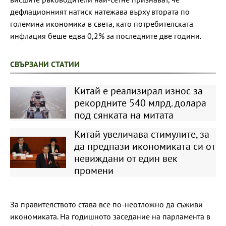
дефлационният натиск натежава върху втората по
големина икономика в света, като потребителската
инфлация беше едва 0,2% за последните две години.
СВЪРЗАНИ СТАТИИ
Китай е реализирал износ за
рекордните 540 млрд. долара
под сянката на митата
Китай увеличава стимулите, за
да предпази икономиката си от
невиждани от един век
промени
За правителството става все по-неотложно да съживи
икономиката. На годишното заседание на парламента в