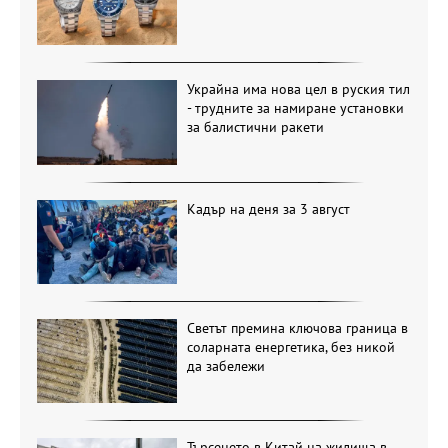
Украйна има нова цел в руския тил
- трудните за намиране установки
за балистични ракети
Кадър на деня за 3 август
Светът премина ключова граница в
соларната енергетика, без никой
да забележи
Търсенето в Китай на жилища в