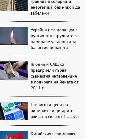
граница в соларната
енергетика, без никой да
забележи
Украйна има нова цел в
руския тил - трудните за
намиране установки за
балистични ракети
Япония и САЩ са
предприели първа
съвместна интервенция
в подкрепа на йената от
2011 г.
По-високи цени на
винетките и цигарите
влизат в сила от 1 август
Китайският промишлен