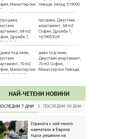
ливади Запад, 319000
О
UR
продава, Двустаен
Вс
апартамент, 68 m2
Ду
София, Дружба 1,
Съ
167900 EUR
дава под наем,
Са
Двустаен апартамент,
м
70 m2 София,
г
Манастирски Ливади,
ху
0 EUR
НАЙ-ЧЕТЕНИ НОВИНИ
ПОСЛЕДНИ 7 ДНИ
ПОСЛЕДНИ 30 ДНИ
Страната с най-много
наематели в Европа
търси решение на