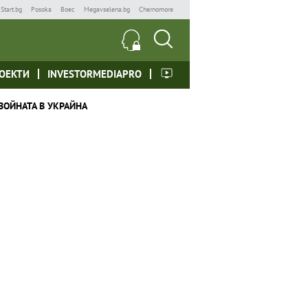
Start.bg
Posoka
Boec
Megavselena.bg
Chernomore
ОЕКТИ
INVESTORMEDIAPRO
ВОЙНАТА В УКРАЙНА