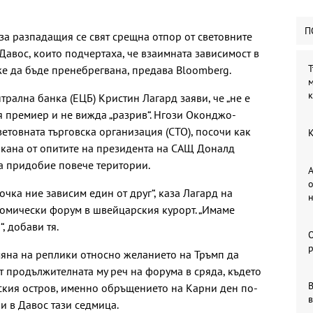
П
а разпадащия се свят срещна отпор от световните
авос, които подчертаха, че взаимната зависимост в
Т
 да бъде пренебрегвана, предава Bloomberg.
м
рална банка (ЕЦБ) Кристин Лагард заяви, че „не е
я премиер и не вижда „разрив“. Нгози Оконджо-
етовната търговска организация (СТО), посочи как
К
икана от опитите на президента на САЩ Доналд
а придобие повече територии.
А
о
очка ние зависим един от друг“, каза Лагард на
омически форум в швейцарския курорт. „Имаме
, добави тя.
р
мяна на реплики относно желанието на Тръмп да
т продължителната му реч на форума в сряда, където
В
еския остров, именно обръщението на Карни ден по-
в
 в Давос тази седмица.