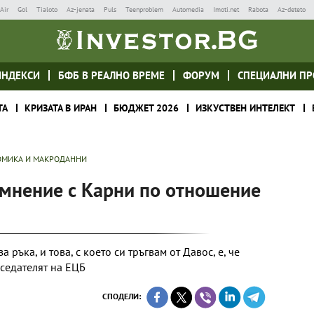
Air
Gol
Tialoto
Az-jenata
Puls
Teenproblem
Automedia
Imoti.net
Rabota
Az-deteto
ИНДЕКСИ
БФБ В РЕАЛНО ВРЕМЕ
ФОРУМ
СПЕЦИАЛНИ ПР
ТА
КРИЗАТА В ИРАН
БЮДЖЕТ 2026
ИЗКУСТВЕН ИНТЕЛЕКТ
МИКА И МАКРОДАННИ
 мнение с Карни по отношение
 ръка, и това, с което си тръгвам от Давос, е, че
дседателят на ЕЦБ
СПОДЕЛИ: