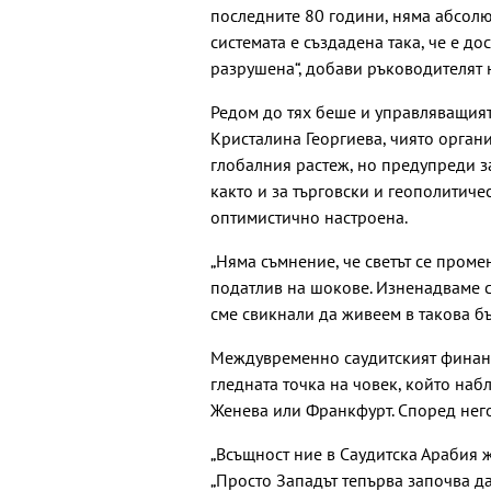
последните 80 години, няма абсолю
системата е създадена така, че е до
разрушена“, добави ръководителят 
Редом до тях беше и управляващия
Кристалина Георгиева, чиято орган
глобалния растеж, но предупреди за
както и за търговски и геополитич
оптимистично настроена.
„Няма съмнение, че светът се променя
податлив на шокове. Изненадваме се
сме свикнали да живеем в такова б
Междувременно саудитският финан
гледната точка на човек, който набл
Женева или Франкфурт. Според него
„Всъщност ние в Саудитска Арабия жи
„Просто Западът тепърва започва да 