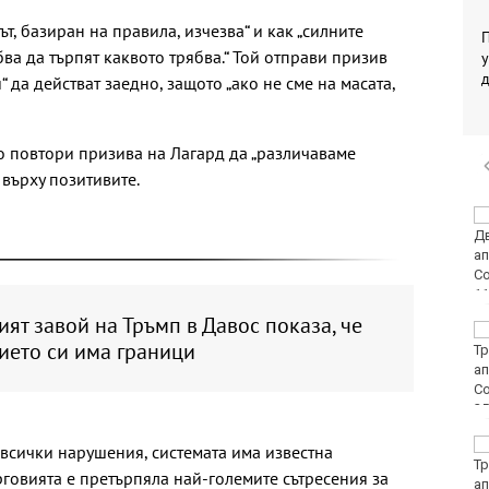
т, базиран на правила, изчезва“ и как „силните
П
бва да търпят каквото трябва.“ Той отправи призив
у
“ да действат заедно, защото „ако не сме на масата,
о повтори призива на Лагард да „различаваме
 върху позитивите.
Времето във Варна на
7 август 2026
ят завой на Тръмп в Давос показа, че
Времето във Варна на
ието си има граници
7 август 2026
Честваме паметта на
ки всички нарушения, системата има известна
преподобномъченик
търговията е претърпяла най-големите сътресения за
Дометий