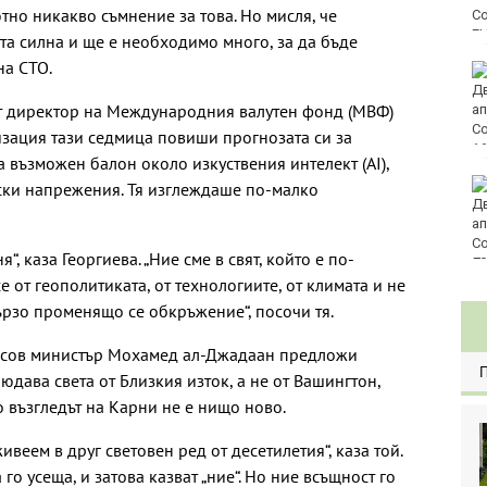
тно никакво съмнение за това. Но мисля, че
E
ста силна и ще е необходимо много, за да бъде
на СТО.
Винисиус Жуниор
преподписа с Реал
т директор на Международния валутен фонд (МВФ)
(Мадрид)
изация тази седмица повиши прогнозата си за
 възможен балон около изкуствения интелект (AI),
ЦСКА удари с 3:0
ески напрежения. Тя изглеждаше по-малко
Макаби като гост
“, каза Георгиева. „Ние сме в свят, който е по-
80
 от геополитиката, от технологиите, от климата и не
ързо променящо се обкръжение“, посочи тя.
сов министър Мохамед ал-Джадаан предложи
юдава света от Близкия изток, а не от Вашингтон,
 възгледът на Карни не е нищо ново.
веем в друг световен ред от десетилетия“, каза той.
го усеща, и затова казват „ние“. Но ние всъщност го