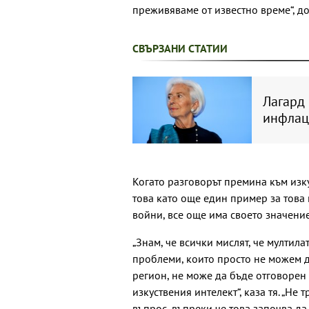
преживяваме от известно време“, до
СВЪРЗАНИ СТАТИИ
Лагард
инфлац
Когато разговорът премина към изк
това като още един пример за това 
войни, все още има своето значение
„Знам, че всички мислят, че мултил
проблеми, които просто не можем д
регион, не може да бъде отговорен
изкуствения интелект“, каза тя. „Не
въпрос, въпреки че това започва да