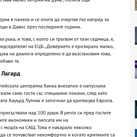
ума в панела и се опита да очертае път напред за
ещи в Давос през последните години.
 ръка, и това, с което си тръгвам от тази седмица, е,
председателят на ЕЦБ. „Доверието е ерозирало малко,
духа на диалога определено е да възстановим това,
обави тя.
 Лагард
пейската централна банка внезапно е напуснала
скали само гости със специални покани, след като
ята Хауърд Лутник е започнал да критикува Европа.
присъствали над 100 души. В речта си пред гостите
ите икономики и липсата им на
с мощта на САЩ. Това е накарало няколко
да се почувстват некомфортно и когато критиките са