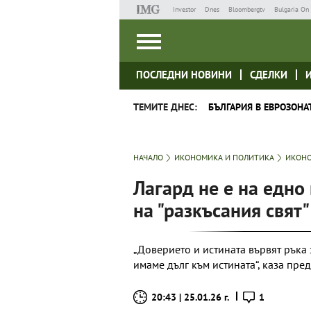
Investor
Dnes
Bloombergtv
Bulgaria On 
ПОСЛЕДНИ НОВИНИ
СДЕЛКИ
ТЕМИТЕ ДНЕС:
БЪЛГАРИЯ В ЕВРОЗОНА
НАЧАЛО
ИКОНОМИКА И ПОЛИТИКА
ИКОНО
Лагард не е на едно
на "разкъсания свят"
„Доверието и истината вървят ръка за
имаме дълг към истината“, каза пре
20:43 | 25.01.26 г.
1