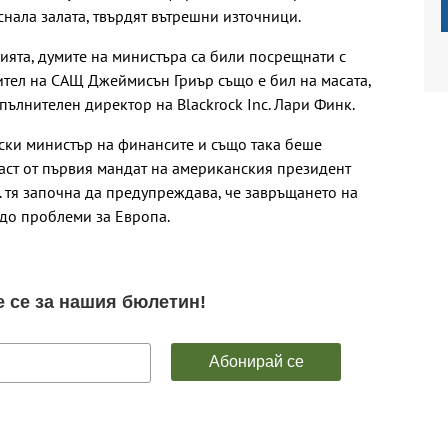
снала залата, твърдят вътрешни източници.
ията, думите на министъра са били посрещнати с
ител на САЩ Джеймисън Гриър също е бил на масата,
зпълнителен директор на Blackrock Inc. Лари Финк.
ски министър на финансите и също така беше
аст от първия мандат на американския президент
. тя започна да предупреждава, че завръщането на
до проблеми за Европа.