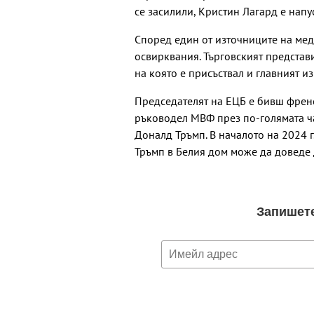
се засилили, Кристин Лагард е напу
Според един от източниците на мед
освирквания. Търговският представ
на която е присъствал и главният и
Председателят на ЕЦБ е бивш френ
ръководел МВФ през по-голямата ч
Доналд Тръмп. В началото на 2024 г
Тръмп в Белия дом може да доведе 