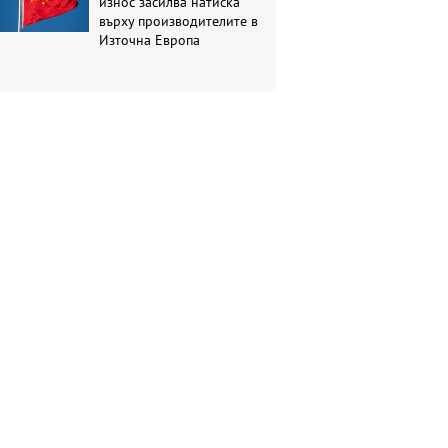
износ засилва натиска
върху производителите в
Източна Европа