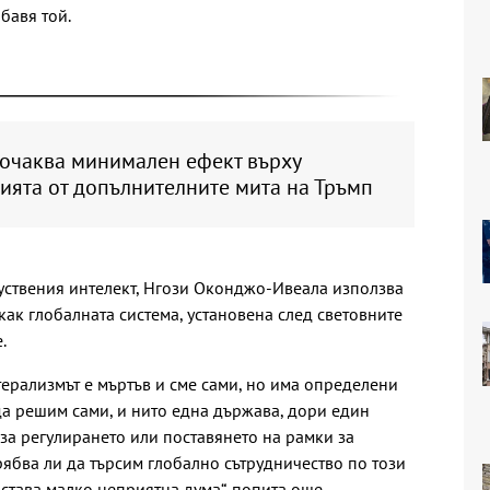
бавя той.
 очаква минимален ефект върху
ията от допълнителните мита на Тръмп
уствения интелект, Нгози Оконджо-Ивеала използва
как глобалната система, установена след световните
.
атерализмът е мъртъв и сме сами, но има определени
а решим сами, и нито една държава, дори един
 за регулирането или поставянето на рамки за
 трябва ли да търсим глобално сътрудничество по този
 става малко неприятна дума“, попита още