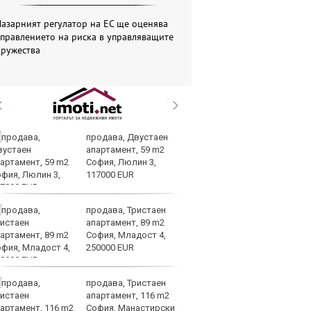
азарният регулатор на ЕС ще оценява
правлението на риска в управляващите
дружества
продава, Двустаен
Ea
апартамент, 59 m2
пр
София, Люлин 3,
мл
117000 EUR
ам
Global
продава, Тристаен
Me
апартамент, 89 m2
пл
София, Младост 4,
за
250000 EUR
на
продава, Тристаен
Ир
апартамент, 116 m2
на
София, Манастирски
Из