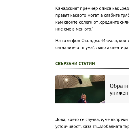
Канадският премиер описа как „редъ
правят каквото могат, а слабите тря
към своите колеги от „средните сили
ние сме в менюто.“
На този фон Оконджо-Ивеала, коят
сигналите от шума“, също акцентира
СВЪРЗАНИ СТАТИИ
Обратни
унижен
„Това, което се случва, е, че въпре
устойчивост“, каза тя. „Глобалната 