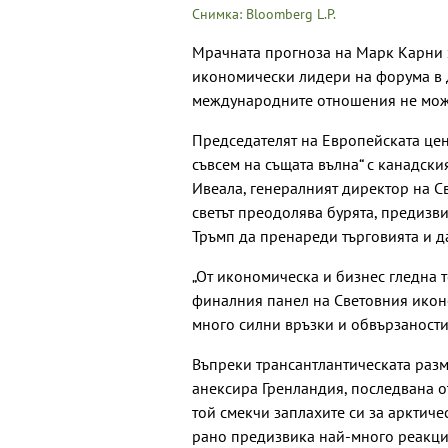
Снимка: Bloomberg L.P.
Мрачната прогноза на Марк Карни з
икономически лидери на форума в Д
международните отношения не може
Председателят на Европейската цент
съвсем на същата вълна“ с канадски
Ивеала, генералният директор на Св
светът преодолява бурята, предизв
Тръмп да пренареди търговията и д
„От икономическа и бизнес гледна т
финалния панел на Световния икон
много силни връзки и обвързаности“
Въпреки трансантлантическата раз
анексира Гренландия, последвана о
той смекчи заплахите си за арктич
рано предизвика най-много реакции