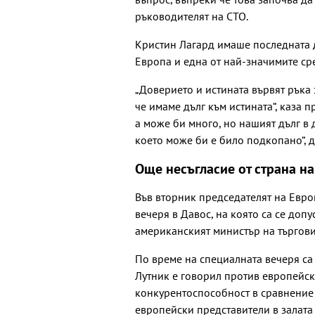
ръководителят на СТО.
Кристин Лагард имаше последната д
Европа и една от най-значимите ср
„Доверието и истината вървят ръка за
че имаме дълг към истината“, каза 
а може би много, но нашият дълг в 
което може би е било подкопано“, д
Още несъгласие от страна на
Във вторник председателят на Евро
вечеря в Давос, на която са се допу
американският министър на търгови
По време на специалната вечеря са 
Лутник е говорил против европейск
конкурентоспособност в сравнение 
европейски представители в залата 