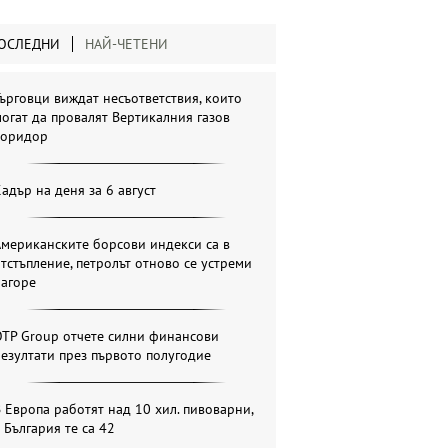
ОСЛЕДНИ
НАЙ-ЧЕТЕНИ
ърговци виждат несъответствия, които
огат да провалят Вертикалния газов
коридор
адър на деня за 6 август
мериканските борсови индекси са в
тстъпление, петролът отново се устреми
нагоре
OTP Group отчете силни финансови
езултати през първото полугодие
 Европа работят над 10 хил. пивоварни,
 България те са 42