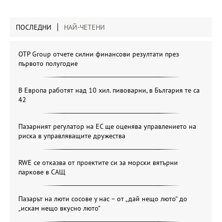
ПОСЛЕДНИ
НАЙ-ЧЕТЕНИ
OTP Group отчете силни финансови резултати през
първото полугодие
В Европа работят над 10 хил. пивоварни, в България те са
42
Пазарният регулатор на ЕС ще оценява управлението на
риска в управляващите дружества
RWE се отказва от проектите си за морски вятърни
паркове в САЩ
Пазарът на люти сосове у нас – от „дай нещо люто“ до
„искам нещо вкусно люто“