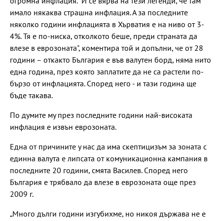
огромна инфлация. "И се вярва на тези легенди, че там
имало някаква страшна инфлация. А за последните
няколко години инфлацията в Хърватия е на ниво от 3-
4%. Тя е по-ниска, отколкото беше, преди страната да
влезе в еврозоната", коментира той и допълни, че от 28
години – откакто България е във валутен борд, няма нито
една година, през която заплатите да не са растели по-
бързо от инфлацията. Според него - и тази година ще
бъде такава.
По думите му през последните години най-високата
инфлация е извън еврозоната.
Една от причините у нас да има скептицизъм за зоната с
единна валута е липсата от комуникационна кампания в
последните 20 години, смята Василев. Според него
България е трябвало да влезе в еврозоната още през
2009 г.
„Много дълги години изгубихме, но никоя държава не е