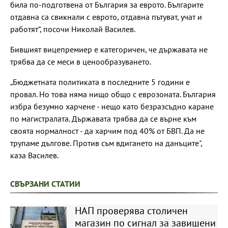
била по-подготвена от България за еврото. Българите
отдавна са свикнали с еврото, отдавна пътуват, учат и
работят“, посочи Николай Василев.
Бившият вицепремиер е категоричен, че държавата не
трябва да се меси в ценообразуването.
„Бюджетната политиката в последните 5 години е
провал. Но това няма нищо общо с еврозоната. България
избра безумно харчене - нещо като безразсъдно каране
по магистралата. Държавата трябва да се върне към
своята нормалност - да харчим под 40% от БВП. Да не
трупаме дългове. Против съм вдигането на данъците",
каза Василев.
СВЪРЗАНИ СТАТИИ
НАП проверява столичен
магазин по сигнал за завишени