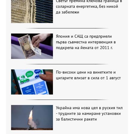
Светът премина ключова граница в
соларната енергетика, без никой
да забележи
Япония и САЩ са предприели
първа съвместна интервенция в
подкрепа на йената от 2011 г.
По-високи цени на винетките и
цигарите влизат в сила от 1 август
Украйна има нова цел в руския тил
- трудните за намиране установки
за балистични ракети