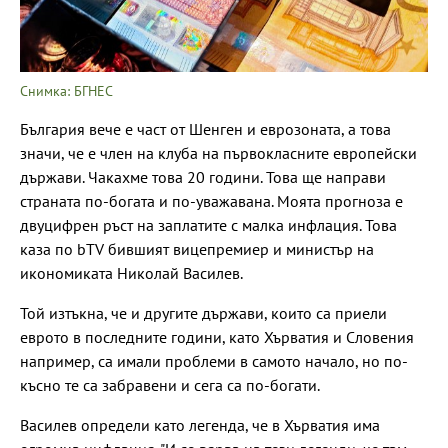
Снимка: БГНЕС
България вече е част от Шенген и еврозоната, а това
значи, че е член на клуба на първокласните европейски
държави. Чакахме това 20 години. Това ще направи
страната по-богата и по-уважавана. Моята прогноза е
двуцифрен ръст на заплатите с малка инфлация. Това
каза по bTV бившият вицепремиер и министър на
икономиката Николай Василев.
Той изтъкна, че и другите държави, които са приели
еврото в последните години, като Хърватия и Словения
например, са имали проблеми в самото начало, но по-
късно те са забравени и сега са по-богати.
Василев определи като легенда, че в Хърватия има