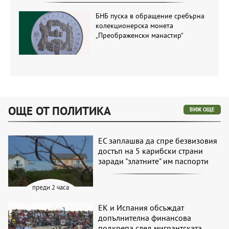
БНБ пуска в обращение сребърна
колекционерска монета
„Преображенски манастир“
ОЩЕ ОТ ПОЛИТИКА
ВИЖ ОЩЕ
ЕС заплашва да спре безвизовия
достъп на 5 карибски страни
заради "златните" им паспорти
преди 2 часа
ЕК и Испания обсъждат
допълнителна финансова
подкрепа след мигрантската