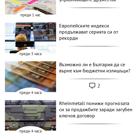
преди 1 час
Европейските индекси
продължават серията си от
рекорди
преди 3 часа
Възможно ли е България да се
върне към бюджетни излишъци?
2
преди 4 часа
Rheinmetall понижи прогнозата
си за продажбите заради загубен
ключов договор
преди 4 часа