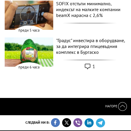
SOFIX отстъпи минимално,
индексът на малките компании
beamX нарасна с 2,6%
преди 5 часа
"Градус" инвестира в оборудване,
за да интегрира птицевъдния
комплекс в Бургаско
1
преди 6 часа
НАГОРЕ
СЛЕДВАЙ НИ В: