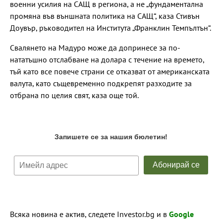
военни усилия на САЩ в региона, а не „фундаментална
промяна във външната политика на САЩ“, каза Стивън
Доувър, ръководител на Института „Франклин Темпълтън“.
Свалянето на Мадуро може да допринесе за по-
нататъшно отслабване на долара с течение на времето,
тъй като все повече страни се отказват от американската
валута, като същевременно подкрепят разходите за
отбрана по целия свят, каза още той.
Всяка новина е актив, следете Investor.bg и в
Google