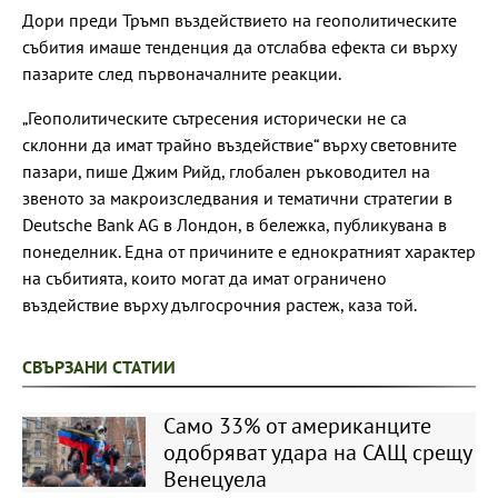
Дори преди Тръмп въздействието на геополитическите
събития имаше тенденция да отслабва ефекта си върху
пазарите след първоначалните реакции.
„Геополитическите сътресения исторически не са
склонни да имат трайно въздействие“ върху световните
пазари, пише Джим Рийд, глобален ръководител на
звеното за макроизследвания и тематични стратегии в
Deutsche Bank AG в Лондон, в бележка, публикувана в
понеделник. Една от причините е еднократният характер
на събитията, които могат да имат ограничено
въздействие върху дългосрочния растеж, каза той.
СВЪРЗАНИ СТАТИИ
Само 33% от американците
одобряват удара на САЩ срещу
Венецуела