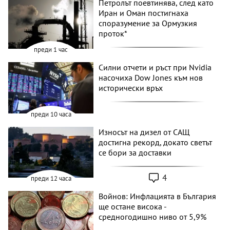
Петролът поевтинява, след като
Иран и Оман постигнаха
споразумение за Ормузкия
проток*
преди 1 час
Силни отчети и ръст при Nvidia
насочиха Dow Jones към нов
исторически връх
преди 10 часа
Износът на дизел от САЩ
достигна рекорд, докато светът
се бори за доставки
4
преди 12 часа
Войнов: Инфлацията в България
ще остане висока -
средногодишно ниво от 5,9%