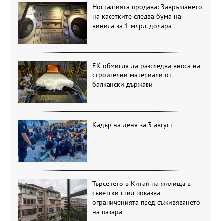
Носталгията продава: Завръщането
на касетките следва бума на
винила за 1 млрд. долара
ЕК обмисля да разследва вноса на
строителни материали от
балкански държави
Кадър на деня за 3 август
Търсенето в Китай на жилища в
съветски стил показва
ограниченията пред съживяването
на пазара