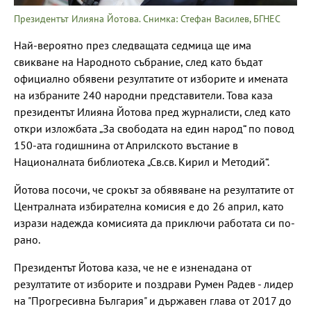
Президентът Илияна Йотова. Снимка: Стефан Василев, БГНЕС
Най-вероятно през следващата седмица ще има
свикване на Народното събрание, след като бъдат
официално обявени резултатите от изборите и имената
на избраните 240 народни представители. Това каза
президентът Илияна Йотова пред журналисти, след като
откри изложбата „За свободата на един народ“ по повод
150-ата годишнина от Априлското въстание в
Националната библиотека „Св.св. Кирил и Методий“.
Йотова посочи, че срокът за обявяване на резултатите от
Централната избирателна комисия е до 26 април, като
изрази надежда комисията да приключи работата си по-
рано.
Президентът Йотова каза, че не е изненадана от
резултатите от изборите и поздрави Румен Радев - лидер
на "Прогресивна България" и държавен глава от 2017 до