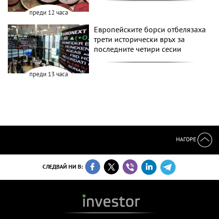
преди 12 часа
Европейските борси отбелязаха
трети исторически връх за
последните четири сесии
преди 13 часа
НАГОРЕ
СЛЕДВАЙ НИ В: