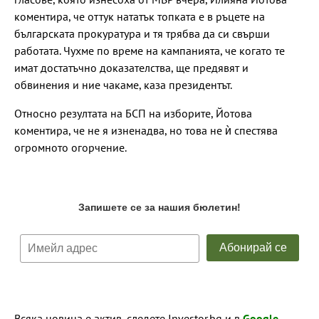
коментира, че оттук нататък топката е в ръцете на
българската прокуратура и тя трябва да си свърши
работата. Чухме по време на кампанията, че когато те
имат достатъчно доказателства, ще предявят и
обвинения и ние чакаме, каза президентът.
Относно резултата на БСП на изборите, Йотова
коментира, че не я изненадва, но това не ѝ спестява
огромното огорчение.
Всяка новина е актив, следете Investor.bg и в
Google