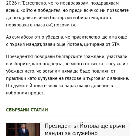
2026 г. "Естествено, че го поздравявам, поздравявам
всеки, който е победител, но преди всичко ми позволете
да поздравя всички български избиратели, които
повярваха в гласа си", посочи тя.
Аз съм абсолютно убедена, че правителство ще има още
с първия мандат, заяви още Йотова, цитирана от БТА.
Президентът поздрави българските граждани, участвали
в изборите, като подчерта, че много от тях са гласували с
убеждението, че вотът им няма да бъде повлиян от
практики като купуване на гласове и търговия с влияние.
По думите ѝ това е знак за нарастващо доверие в
изборния процес.
СВЪРЗАНИ СТАТИИ
Президентът Йотова ще връчи
мандат за служебно