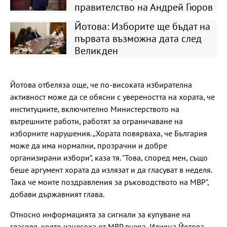
правителство на Андрей Гюров
Йотова: Изборите ще бъдат на
първата възможна дата след
Великден
Йотова отбеляза още, че по-високата избирателна
активност може да се обясни с увереността на хората, че
институциите, включително Министерството на
вътрешните работи, работят за ограничаване на
изборните нарушения. „Хората повярваха, че България
може да има нормални, прозрачни и добре
организирани избори“, каза тя. "Това, според мен, също
беше аргумент хората да излязат и да гласуват в неделя.
Така че моите поздравления за ръководството на МВР",
добави държавният глава.
Относно информацията за сигнали за купуване на
гласове, която изнесоха от МВР вчера, Илияна Йотова