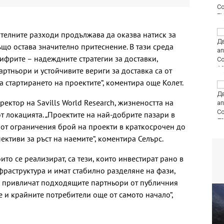
контейнери във Варна
E
Варна посреща един
телните разходи продължава да оказва натиск за
от символите на
ъщо остава значително притеснение. В тази среда
обединена Европа
ифрите – надеждните стратегии за доставки,
ртньори и устойчивите вериги за доставка са от
 стартирането на проектите“, коментира още Колет.
Редица райони на
Варна са без вода в
ектор на Savills World Research, жизнеността на
петък
т локацията. „Проектите на най-добрите пазари в
80
 от ограничения брой на проекти в краткосрочен до
ктиви за ръст на наемите“, коментира Селърс.
ито се реализират, са тези, които инвестират рано в
раструктура и имат стабилно разделяне на фази,
и привличат подходящите партньори от публичния
те и крайните потребители още от самото начало“,