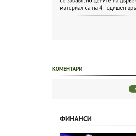
се забавя, но цените на дърве
материал са на 4-годишен вр
КОМЕНТАРИ
ФИНАНСИ