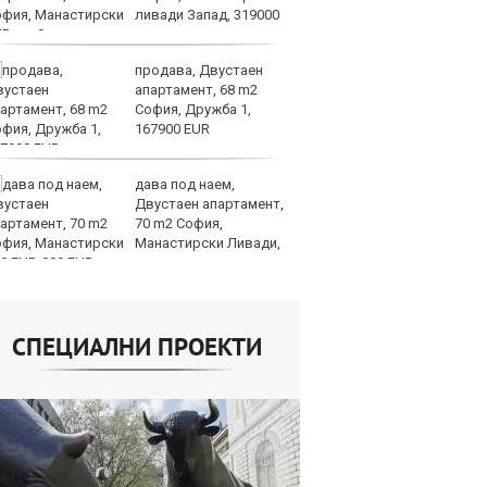
ливади Запад, 319000
то
UR
продава, Двустаен
Ра
апартамент, 68 m2
ра
София, Дружба 1,
от
167900 EUR
в 
дава под наем,
ФИ
Двустаен апартамент,
д
70 m2 София,
по
Манастирски Ливади,
н
0 EUR
Световно
СПЕЦИАЛНИ ПРОЕКТИ