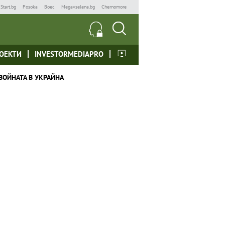
Start.bg
Posoka
Boec
Megavselena.bg
Chernomore
ОЕКТИ
INVESTORMEDIAPRO
ВОЙНАТА В УКРАЙНА