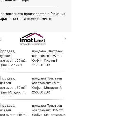
Промишленото производство в Германия
арасна за трети пореден месец
продава, Двустаен
Го
апартамент, 59 m2
Н
София, Люлин 3,
на
117000 EUR
Б
продава, Тристаен
Т
апартамент, 89 m2
пр
София, Младост 4,
по
250000 EUR
не
продава, Тристаен
Бъ
апартамент, 116 m2
ба
София, Манастирски
Ев