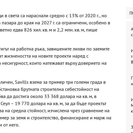
П
в света са нараснали средно с 13% от 2020 г., но
 пазара до края на 2027 г. са ограничени, особено в
А
етно едва 826 хил. кв. м и 2,2 млн. кв. м, пише
с
игът на работна ръка, завишените лихви по заемите
И
т жизнеността на новите проекти наред с
т
B
 несигурност, които натежават върху доверието на
П
личен, Savills взема за пример три големи града в
обстановка брутната строителна себестойност на
а да достига около 33 368 долара на кв. м, в
И
 Сеул – 19 770 долара на кв. м, за да бъде проектът
M
ва на средна стойност, изчислена чрез сравнение на
к
мер за земя и строителство, финансиране и марж на
 от него.
З