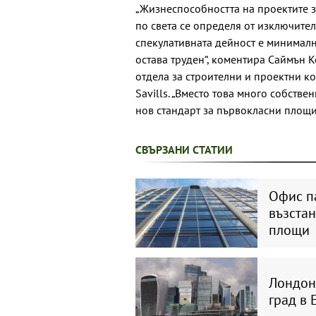
„Жизнеспособността на проектите з
по света се определя от изключител
спекулативната дейност е минималн
остава труден“, коментира Саймън 
отдела за строителни и проектни ко
Savills. „Вместо това много собств
нов стандарт за първокласни площи“
СВЪРЗАНИ СТАТИИ
Офис п
възстан
площи
Лондон 
град в 