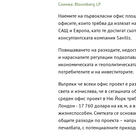
Снимка: Bloomberg LP
Наемите на първокласни офис площи 
офисите, които трябва да излязат на
САЩ и Европа, като те достигат съотв
консултантската компания Savills.
Повишаването на разходите, недост
и нарасналите регулации подкопава
икономическата и геополитическата
потребителите и на инвеститорите.
Въпреки че всеки офис проект е раз
света и изчислява, че в сегашната 
среден офис проект в Ню Йорк трябв
Лондон - 17 760 долара на кв. м, а в
жизнеспособен. Сметката се основа
общите разходи по проекта – напри
печалбата, с потенциалните приходи