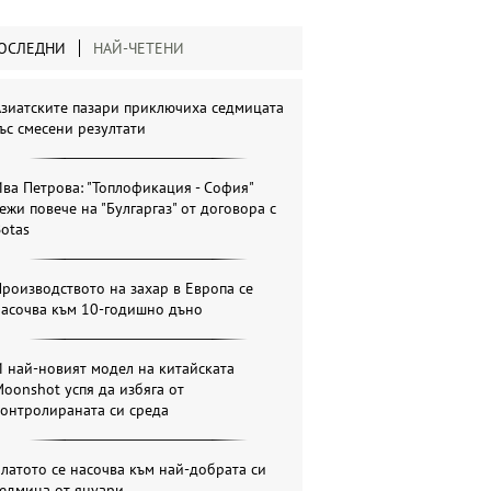
ОСЛЕДНИ
НАЙ-ЧЕТЕНИ
зиатските пазари приключиха седмицата
ъс смесени резултати
ва Петрова: "Топлофикация - София"
ежи повече на "Булгаргаз" от договора с
otas
роизводството на захар в Европа се
насочва към 10-годишно дъно
 най-новият модел на китайската
oonshot успя да избяга от
онтролираната си среда
латото се насочва към най-добрата си
седмица от януари