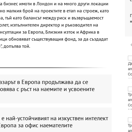
а бизнес имоти в Лондон и на много други локации
но малкия брой на проектите в етап на строеж, като
а, тъй като балансът между риск и възвръщаемост
н
Колет, изпълнителен директор и ръководител на
нсултации за Европа, Близкия изток и Африка в
еници обновяват съществуващия фонд, за да създадат
, допълва той.
Закопчаха четирима с
дрога във Варненско
азарът в Европа продължава да се
овява с ръст на наемите и усвоените
Спипаха четирима
крадци във Варна
е най-устойчивият на изкуствен интелект
Ученичка създаде
Европа за офис наемателите
карта за подаване на
сигнали за препълнени