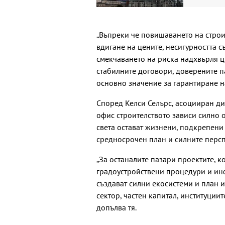
„Въпреки че повишаването на строи
вдигане на цените, несигурността с
смекчаването на риска надхвърля ц
стабилните договори, доверените па
основно значение за гарантиране на
Според Келси Селърс, асоцииран дир
офис строителството зависи силно о
света остават жизнени, подкрепени
средносрочен план и силните перспе
„За останалите пазари проектите, ко
градоустройствени процедури и инф
създават силни екосистеми и план 
сектор, частен капитал, институции
допълва тя.