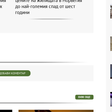
ния
цените на жилищата в Норвегия
ъх
до най-големия спад от шест
години
ДОБАВИ КОМЕНТАР
ВИЖ ОЩЕ