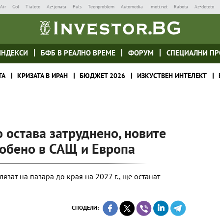
Air
Gol
Tialoto
Az-jenata
Puls
Teenproblem
Automedia
Imoti.net
Rabota
Az-deteto
ИНДЕКСИ
БФБ В РЕАЛНО ВРЕМЕ
ФОРУМ
СПЕЦИАЛНИ ПР
ТА
КРИЗАТА В ИРАН
БЮДЖЕТ 2026
ИЗКУСТВЕН ИНТЕЛЕКТ
 остава затруднено, новите
собено в САЩ и Европа
язат на пазара до края на 2027 г., ще останат
СПОДЕЛИ: