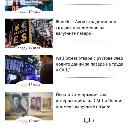
преди 14 часа
iBanFirst: Август традиционно
създава напрежение на
валутните пазари
преди 17 часа
Wall Street отваря с ръстове след
новите данни за пазара на труда
в САЩ*
преди 17 часа
Йената като оръжие: как
интервенцията на САЩ и Япония
променя валутните пазари
3
преди 19 часа