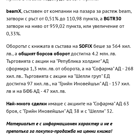
beamX
, съставен от компании на пазара за растеж beam,
затвори с ръст от 0,51% до 110,98 пункта, а
BGTR30
затвори на ниво от 959,02 пункта, или увеличение от
0,33%.
Оборотът с книжата в състава на
SOFIX
беше за 564 хил.
лв., а
общият борсов оборот
достигна 4.2 млн. лв.
Търговията с акции на "Република холдинг" АД
сформира 1,3 млн. лв. от оборота, а на "Софарма" АД - 268
хил. лв.. Търговията с акции на "Шелли груп" ЕД
достигна 97 хил. лв., на "Грийн Иновейшън" АД - 157 хил.
лв и на БФБ АД - 47 хил. лв.
Най-много сделки
имаше с акциите на "Софарма" АД 63
броя, с "Грийн Иновейшън" АД 38 и с "Шелли" 32.
Материалът е с информационен характер и не е
препопъка за покупко-продажба на ценни книжа!