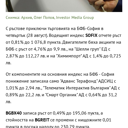
Снимка: Архив, Олег Попов, Investor Media Group
С ръстове приключи търговията на БФБ-София в
четвъртък (28 август). Водещият индекс
SOFIX
отчете ръст
от 0,81% до 1 076,8 пункта. Двигателите бяха акциите на
БФБ с ръст от 4,76% до 9,9 лв., на "Шелли груп" ЕД с
2,87% до 112,27 лв. и на "Химимпорт" АД с 1,4% до 0,725
лв.
От компонентите на основния индекс на БФБ - София
понижение записаха само "Адванс Терафонд" АДСИЦ с
1,01% до 2,94 лв., "Телематик Интерактив България" АД с
0,89% до 22,2 лв. и "Смарт Органик" АД с 0,64% до 31,2
лв.
BGBX40
записа ръст от 0,49% до 195,06 пукта, а
стойността на
BGREIT
се промени с нищожните 0,01
пункта в посока надолу до 230,79 пункта.