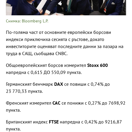
Снимка: Bloomberg L.P.
По-голяма част от основните европейски борсови
индекси приключиха сесията с ръстове, докато
инвеститорите оценяват последните данни за пазара на
труда в САЩ, съобщава CNBC.
Общоевропейският борсов измерител
Stoxx 600
напредна с 0,615 ДО 550,09 пункта.
Германският бенчмарк
DAX
се повиши с 0,74% до
23 770,33 пункта.
Френският измерител
CAC
се понижи с 0,27% до 7698,92
пункта.
Британският индекс
FTSE
напредна с 0,42% до 9216,87
пункта.