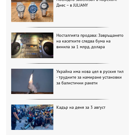
Днес – в JULIANY
Носталгията продава: Завръщането
на касетките следва бума на
винила за 1 млрд. долара
Украйна има нова цел в руския тил
- трудните за намиране установки
за балистични ракети
Кадър на деня за 3 август