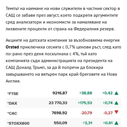
Темпът на наемане на нови служители в частния сектор в
САЩ се забавя през август, което подкрепя аргументите
сред анализатори и икономисти за намаляване на
лихвените проценти от страна на Федералния резерв.
Акциите на датската компания за възобновяема енергия
Orsted
приключиха сесията с 0,7% ценови ръст, след като
по-рано през деня поскъпнаха с 4%, тъй като
компанията съди администрацията на президента на
САЩ Доналд Тръмп, за да ѝ попречи да блокира
завършването на вятърен парк край бреговете на Нова
Англия.