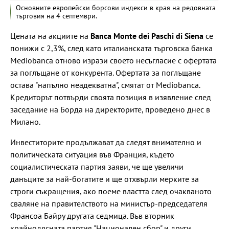
Основните европейски борсови индекси в края на редовната
търговия на 4 септември.
Цената на акциите на
Banca Monte dei Paschi di Siena
се
понижи с 2,3%, след като италианската търговска банка
Mediobanca отново изрази своето несъгласие с офертата
за поглъщане от конкурента. Офертата за поглъщане
остава "напълно неадекватна", смятат от Mediobanca.
Кредиторът потвърди своята позиция в изявление след
заседание на Борда на директорите, проведено днес в
Милано.
Инвеститорите продължават да следят внимателно и
политическата ситуация във Франция, където
социалистическата партия заяви, че ще увеличи
данъците за най-богатите и ще отхвърли мерките за
строги съкращения, ако поеме властта след очакваното
сваляне на правителството на министър-председателя
Франсоа Байру другата седмица. Във вторник
крайнодясната партия "Национален сбор" и други