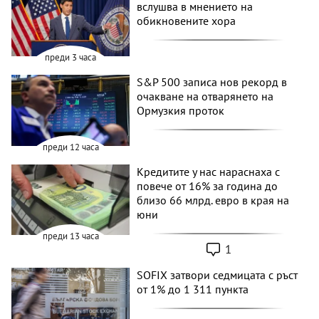
вслушва в мнението на
обикновените хора
преди 3 часа
S&P 500 записа нов рекорд в
очакване на отварянето на
Ормузкия проток
преди 12 часа
Кредитите у нас нараснаха с
повече от 16% за година до
близо 66 млрд. евро в края на
юни
преди 13 часа
1
SOFIX затвори седмицата с ръст
от 1% до 1 311 пункта