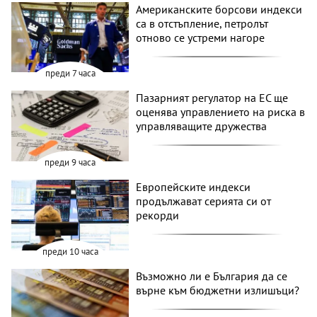
Американските борсови индекси
са в отстъпление, петролът
отново се устреми нагоре
преди 7 часа
Пазарният регулатор на ЕС ще
оценява управлението на риска в
управляващите дружества
преди 9 часа
Европейските индекси
продължават серията си от
рекорди
преди 10 часа
Възможно ли е България да се
върне към бюджетни излишъци?