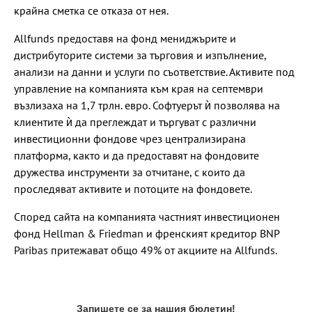
крайна сметка се отказа от нея.
Allfunds предоставя на фонд мениджърите и
дистрибуторите системи за търговия и изпълнение,
анализи на данни и услуги по съответствие. Активите под
управление на компанията към края на септември
възлизаха на 1,7 трлн. евро. Софтуерът ѝ позволява на
клиентите ѝ да преглеждат и търгуват с различни
инвестиционни фондове чрез централизирана
платформа, както и да предоставят на фондовите
дружества инструменти за отчитане, с които да
проследяват активите и потоците на фондовете.
Според сайта на компанията частният инвестиционен
фонд Hellman & Friedman и френският кредитор BNP
Paribas притежават общо 49% от акциите на Allfunds.