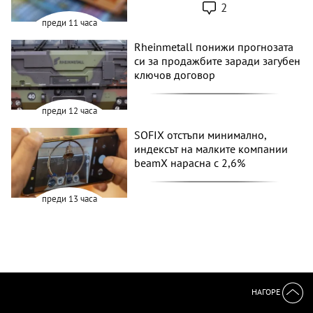
2
преди 11 часа
Rheinmetall понижи прогнозата
си за продажбите заради загубен
ключов договор
преди 12 часа
SOFIX отстъпи минимално,
индексът на малките компании
beamX нарасна с 2,6%
преди 13 часа
НАГОРЕ