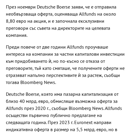
През ноември Deutsche Boerse заяви, че е отправила
необвързваща оферта, оценяваща Allfunds на около
8,80 евро на акция, и е започнала ексклузивни
преговори със съвета на директорите на целевата
компания.
Преди повече от две години Allfunds проучваше
интереса на компании за частни капиталови инвестиции
към придобиването ѝ, но по-късно се отказа от
преговорите, тъй като смяташе, че получените оферти не
отразяват напълно перспективите ѝ за растеж, съобщи
тогава Bloomberg News.
Deutsche Boerse, която има пазарна капитализация от
близо 40 млрд. евро, обмисляше възможна оферта за
Allfunds през 2020 г., съобщи Bloomberg News. Allfunds
осъществи първично публично предлагане на
следващата година. През 2023 г. Euronext направи
индикативна оферта в размер на 5,5 млрд. евро, но в