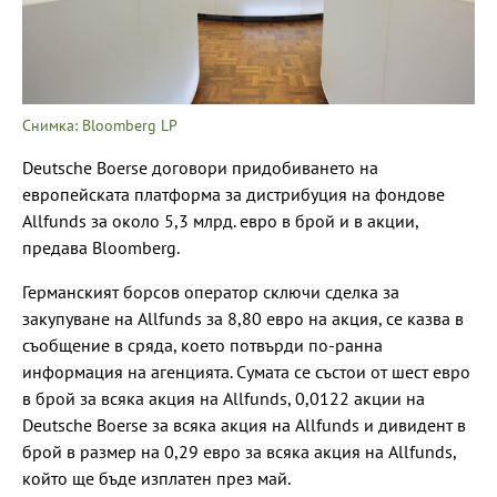
Снимка: Bloomberg LP
Deutsche Boerse договори придобиването на
европейската платформа за дистрибуция на фондове
Allfunds за около 5,3 млрд. евро в брой и в акции,
предава Bloomberg.
Германският борсов оператор сключи сделка за
закупуване на Allfunds за 8,80 евро на акция, се казва в
съобщение в сряда, което потвърди по-ранна
информация на агенцията. Сумата се състои от шест евро
в брой за всяка акция на Allfunds, 0,0122 акции на
Deutsche Boerse за всяка акция на Allfunds и дивидент в
брой в размер на 0,29 евро за всяка акция на Allfunds,
който ще бъде изплатен през май.