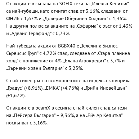
От акциите в състава на SOFIX тези на „Илевън Кепитъл“
са най-губещи, като отчитат спад от 3,16%, следвани от
ФНИБ с 1,67% и „Доверие Обединен Холдинг“ с 1,36%.
На другия полюс са акциите на „Софарма“ с ръст от 1,43%
и „Адванс Терафонд“ с 0,73%.
Най-губещата акция от BGBX40 е „Телелинк Бизнес
Сървисис Груп“ с 4,72% спад, следвана от „Стара планина
холд“ с понижение от 4%, „Елана Агрокредит“ с 3,7% и
„Зърнени храни България“ с 3,23%.
С най-силен ръст от компонентите на индекса затвориха
„Градус“ (+8,91%), „ЕМКА“ (+4,76%) и „Грийн Иновейшън“
(+1,67%).
От акциите в beamX в сесията с най-силен спад са тези
на „Пейсера България“ – 9,36%, а на „Ейч Ар Кепитъл“
поскъпват с 5,16%.