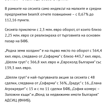
В рамките на сесията само индексът на малките и средни
предприятия beamX отчете повишение – с 0,67% до
112,16 пункта.
Сесията приключи с 2,3 млн. евро оборот, от които близо
2,25 млн. евро се реализираха от търговията на основен
пазар на БФБ.
„Родна земя холдинг“ е на първо място по оборот с 564,4
хил. евро, следвано от „Софарма“ с близо 443,7 хил. евро,
„Шелли груп“ с 366,8 хил. евро и „Еврохолд България“ със
139,3 хил. евро.
„Шелли груп“ е най-търгуваната акция за сесията с 48
сделки, следвана от „Софарма“ с 36%, „Градус“ с 16, „Елана
Агрокредит“ с 15 и с по 11 сделки БФБ, „София комерс –
Заложни къщи“ и „Фонд за недвижими имоти България“
АДСИЦ (ФНИБ).