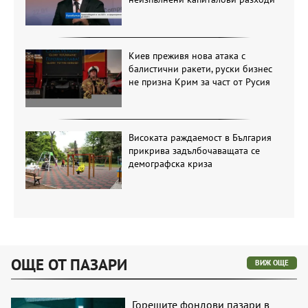
Киев преживя нова атака с
балистични ракети, руски бизнес
не призна Крим за част от Русия
Високата раждаемост в България
прикрива задълбочаващата се
демографска криза
ОЩЕ ОТ ПАЗАРИ
ВИЖ ОЩЕ
Горещите фондови пазари в