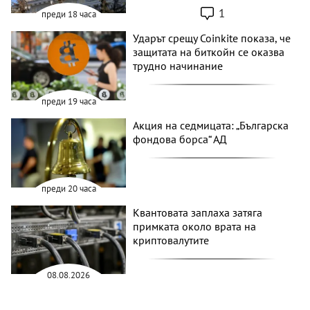
1
преди 18 часа
Ударът срещу Coinkite показа, че
защитата на биткойн се оказва
трудно начинание
преди 19 часа
Акция на седмицата: „Българска
фондова борса“ АД
преди 20 часа
Квантовата заплаха затяга
примката около врата на
криптовалутите
08.08.2026