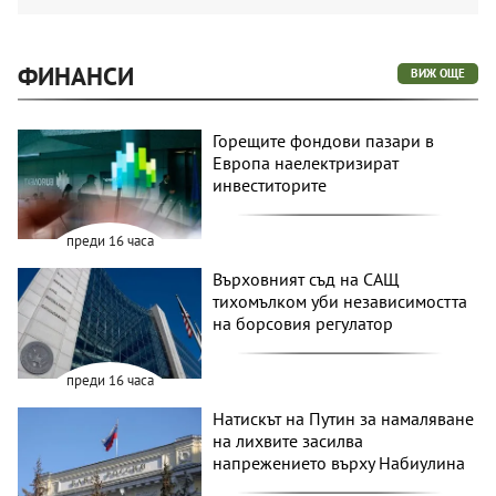
ФИНАНСИ
ВИЖ ОЩЕ
Горещите фондови пазари в
Европа наелектризират
инвеститорите
преди 16 часа
Върховният съд на САЩ
тихомълком уби независимостта
на борсовия регулатор
преди 16 часа
Натискът на Путин за намаляване
на лихвите засилва
напрежението върху Набиулина