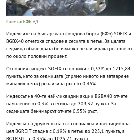
Снимка: БФБ АД
Индексите на Българската фондова борса (БФБ) SOFIX и
BGBX40 отчетоха спадове в сесията в петък. За цялата
седмица обаче двата бенчмарка реализираха ръстове от
по около половин процент.
Основният индекс SOFIX се понижи с 0,32% до 1215,84
пункта, като за седмицата (спрямо нивото на затваряне
миналия петък) реализира ръст от 0,46%.
Индексът на 40-те най-ликвидни акции BGBX40 отчете
намаление от 0,3% в сесията до 209,32 пункта. За
седмицата бенчмаркът отчете 0,55% ръст.
Индексът на дружествата със специална инвестиционна
цел BGREIT спадна с 0,19% в петък до 225,1 пункта, а
BGTR30 – с 0,35% до 1025,71 пункта.