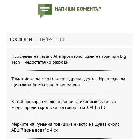
НАПИШИ КОМЕНТАР
ПОСЛЕДНИ
НАЙ-ЧЕТЕНИ
Проблемът на Tesla с AI е противоположен на този при Big
Tech – недостатъчно разходи
Тръмп може да се откаже от ядрена сделка - Иран едва ли
ще сглоби бомба в неговия мандат
Китай прокарва червени линии за икономическия си
модел преди търговски преговори със САЩ и ЕС
Мерките на Румъния повишиха нивото на Дунав около
АЕЦ "Черна вода" с 4 см