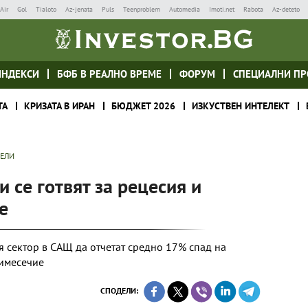
Air
Gol
Tialoto
Az-jenata
Puls
Teenproblem
Automedia
Imoti.net
Rabota
Az-deteto
ИНДЕКСИ
БФБ В РЕАЛНО ВРЕМЕ
ФОРУМ
СПЕЦИАЛНИ ПР
ТА
КРИЗАТА В ИРАН
БЮДЖЕТ 2026
ИЗКУСТВЕН ИНТЕЛЕКТ
ТЕЛИ
 се готвят за рецесия и
е
я сектор в САЩ да отчетат средно 17% спад на
римесечие
СПОДЕЛИ: