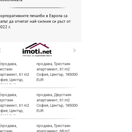
орпоративните печалби в Европа са
апът да отчетат най-силния си ръст от
022 г.
продава, Тристаен
Op
апартамент, 61 m2
70
София, Център, 185000
Mi
EUR
ин
продава, Двустаен
Це
апартамент, 61 m2
ст
София, Център, 185000
вр
EUR
оп
доставките
продава, Тристаен
По
апартамент, 68 m2
и