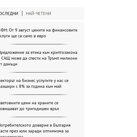
ОСЛЕДНИ
НАЙ-ЧЕТЕНИ
ФН: От 9 август цените на финансовите
слуги ще са само в евро
Предложение за етика към криптозакона
в САЩ може да спести на Тръмп милиони
от данъци
екторът на бизнес услугите у нас се
азшири с 8% за година към май
ветовните цени на храните се
повишават до тригодишен връх
отребителското доверие в България
асте през юли заради оптимизма за
икономиката