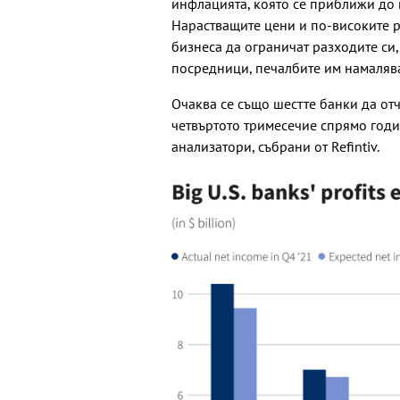
инфлацията, която се приближи до н
Нарастващите цени и по-високите р
бизнеса да ограничат разходите си,
посредници, печалбите им намаляват
Очаква се също шестте банки да от
четвъртото тримесечие спрямо год
анализатори, събрани от Refintiv.