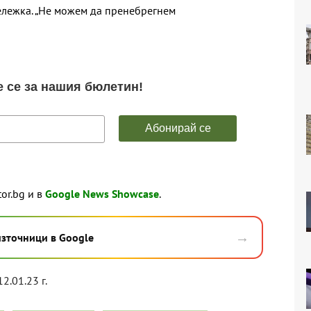
бележка. „Не можем да пренебрегнем
tor.bg и в
Google News Showcase
.
→
източници в Google
12.01.23 г.