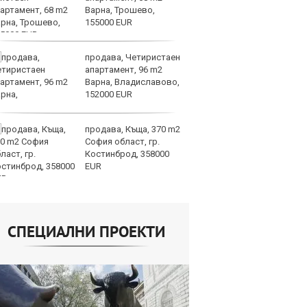
Варна, Трошево,
на
155000 EUR
от
продава, Четиристаен
Го
апартамент, 96 m2
Н
Варна, Владиславово,
на
152000 EUR
Б
продава, Къща, 370 m2
Т
София област, гр.
пр
Костинброд, 358000
по
EUR
не
СПЕЦИАЛНИ ПРОЕКТИ