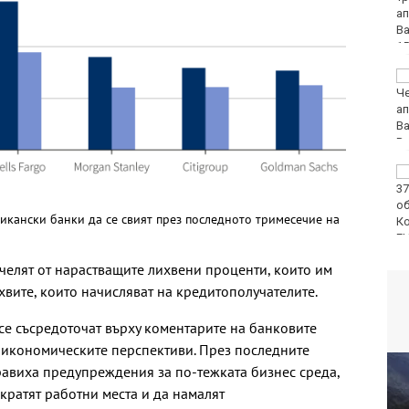
книжка, бе осъден във
Варна
Спипаха 75-годишен
дядо с 53 грама чист
кокаин
Пускат нови 66
спътника в ниска
околоземна орбита
икански банки да се свият през последното тримесечие на
челят от нарастващите лихвени проценти, които им
хвите, които начисляват на кредитополучателите.
се съсредоточат върху коментарите на банковите
 икономическите перспективи. През последните
авиха предупреждения за по-тежката бизнес среда,
кратят работни места и да намалят