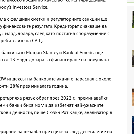
dy's Investors Service.
дала с фалшиви сметки и регулаторните санкции ще
у финансовите резултати. Кредиторът очакваше да
,5 млрд. долара, след като постигна споразумение с
требителите на САЩ.
банки като Morgan Stanley и Bank of America ще
ма от 13 млрд. долара за финансиране на покупката
BW индексът на банковите акции е нараснал с около
почти 28% през миналата година.
ретърпяха рязък обрат през 2022 г., преминавайки
леми банки биха могли да избегнат най-ужасните
скови дейности, пише Сюзън Рот Кацке, анализатор в
ериране на печалба през цикъла след десетилетие на