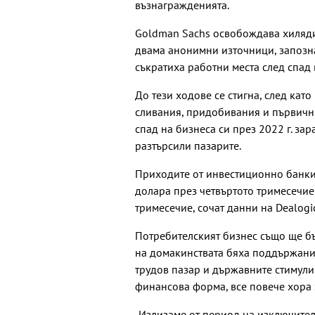
възнагражденията.
Goldman Sachs освобождава хиляди
двама анонимни източници, запознат
съкратиха работни места след спад
До тези ходове се стигна, след като
сливания, придобивания и първични
спад на бизнеса си през 2022 г. за
разтърсили пазарите.
Приходите от инвестиционно банкир
долара през четвъртото тримесечие
тримесечие, сочат данни на Dealogic
Потребителският бизнес също ще бъ
на домакинствата бяха поддържани 
трудов пазар и държавните стимули
финансова форма, все повече хора з
„Излизаме от период на изключител