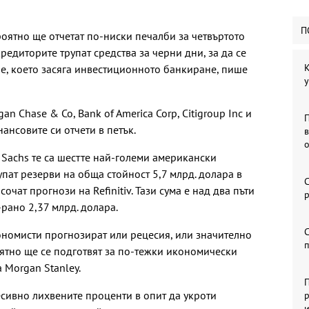
П
оятно ще отчетат по-ниски печалби за четвъртото
редиторите трупат средства за черни дни, за да се
К
е, което засяга инвестиционното банкиране, пише
у
 Chase & Co, Bank of America Corp, Citigroup Inc и
ансовите си отчети в петък.
 Sachs те са шестте най-големи американски
упат резерви на обща стойност 5,7 млрд. долара в
С
очат прогнози на Refinitiv. Тази сума е над два пъти
р
рано 2,37 млрд. долара.
С
ономисти прогнозират или рецесия, или значително
оятно ще се подготвят за по-тежки икономически
 Morgan Stanley.
П
сивно лихвените проценти в опит да укроти
р