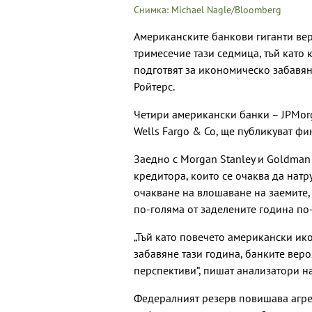
Снимка: Michael Nagle/Bloomberg
Американските банкови гиганти вер
тримесечие тази седмица, тъй като к
подготвят за икономическо забавян
Ройтерс.
Четири американски банки – JPMorgan
Wells Fargo & Co, ще публикуват фин
Заедно с Morgan Stanley и Goldman
кредитора, които се очаква да натр
очакване на влошаване на заемите, с
по-голяма от заделените година по-
„Тъй като повечето американски ик
забавяне тази година, банките вер
перспективи“, пишат анализатори на
Федералният резерв повишава агре