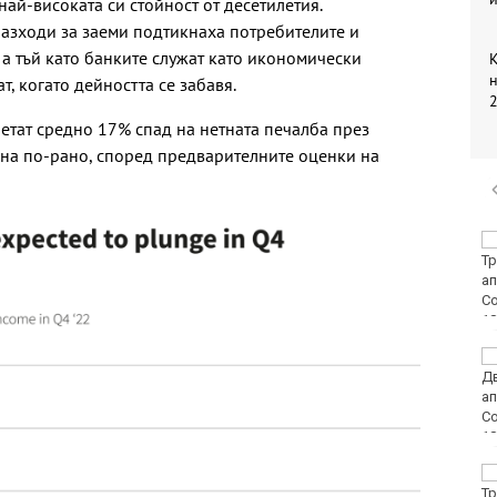
ай-високата си стойност от десетилетия.
азходи за заеми подтикнаха потребителите и
 а тъй като банките служат като икономически
К
н
, когато дейността се забавя.
2
четат средно 17% спад на нетната печалба през
ина по-рано, според предварителните оценки на
ЕЦТП: „Туризмът за
шофьорски книжки“
заобикаля закона и
създава риск за
всички на пътя
Организират редица
инициативи за
Международния ден
на младежта във
Варна
Чужденец, ползвал
фалшива шофьорска