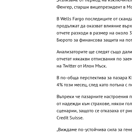
Фенгер, старши вицепрезидент в Moo
В Wells Fargo последиците от скан
продължат да оказват влияние върх
отчете разходи в размер на около 3
Бюрото за финансова защита на по
Анализаторите ще следят също дали 
отчетат някакви отписвания по зае
на Twitter от Илон Мъск.
В по-обща перспектива за пазара K
4% този месец, след като потъна с 
Въпреки че пазарните настроения п
от надежди към страхове, някои го
сценарии, защото се отказаха от ри
Credit Suisse.
„Виждаме по-устойчива сила за ген