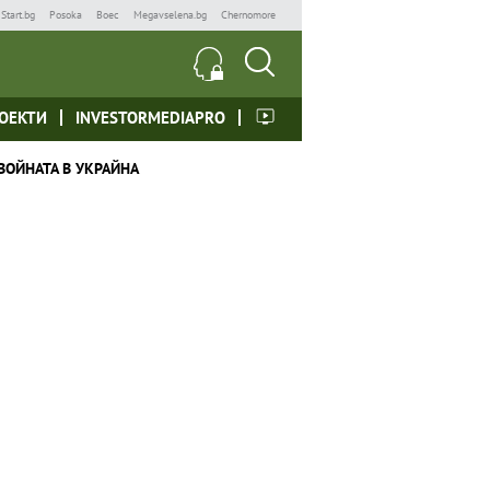
Start.bg
Posoka
Boec
Megavselena.bg
Chernomore
ОЕКТИ
INVESTORMEDIAPRO
ВОЙНАТА В УКРАЙНА