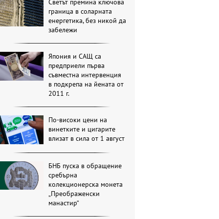
Светът премина ключова
граница в соларната
енергетика, без никой да
забележи
Япония и САЩ са
предприели първа
съвместна интервенция
в подкрепа на йената от
2011 г.
По-високи цени на
винетките и цигарите
влизат в сила от 1 август
БНБ пуска в обращение
сребърна
колекционерска монета
„Преображенски
манастир“