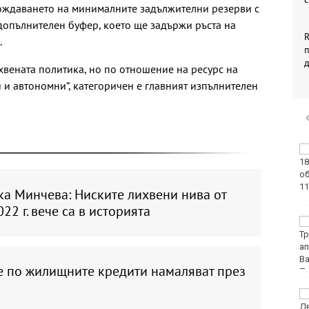
бождаването на минималните задължителни резерви с
 допълнителен буфер, което ще задържи ръста на
R
.
ихвената политика, но по отношение на ресурс на
 и автономни“, категоричен е главният изпълнителен
Тъжна вест! Почина
голямо име в
медицината
ка Минчева: Ниските лихвени нива от
22 г. вече са в историята
Златото стигна до
4295 долара за унция
е по жилищните кредити намаляват през
Във Варна наградиха
победителите в