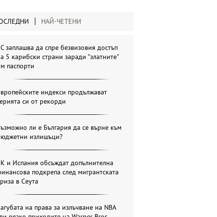
ОСЛЕДНИ
НАЙ-ЧЕТЕНИ
С заплашва да спре безвизовия достъп
а 5 карибски страни заради "златните"
им паспорти
Европейските индекси продължават
ерията си от рекорди
ъзможно ли е България да се върне към
бюджетни излишъци?
ЕК и Испания обсъждат допълнителна
инансова подкрепа след мигрантската
риза в Сеута
агубата на права за излъчване на NBA
ви рязко приходите на Warner Bros.