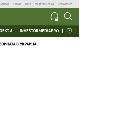
Start.bg
Posoka
Boec
Megavselena.bg
Chernomore
ОЕКТИ
INVESTORMEDIAPRO
ВОЙНАТА В УКРАЙНА