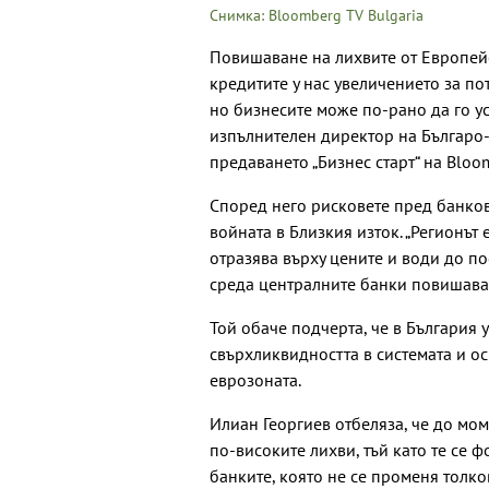
Снимка: Bloomberg TV Bulgaria
Повишаване на лихвите от Европейс
кредитите у нас увеличението за по
но бизнесите може по-рано да го ус
изпълнителен директор на Българо-
предаването „Бизнес старт“ на Bloom
Според него рисковете пред банков
войната в Близкия изток. „Регионът 
отразява върху цените и води до п
среда централните банки повишават
Той обаче подчерта, че в България
свърхликвидността в системата и 
еврозоната.
Илиан Георгиев отбеляза, че до мо
по-високите лихви, тъй като те се 
банките, която не се променя толко