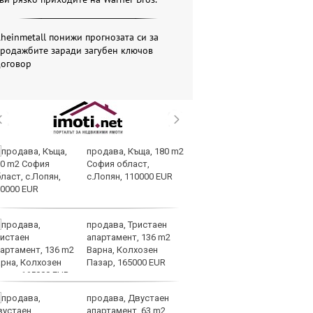
heinmetall понижи прогнозата си за
продажбите заради загубен ключов
договор
продава, Къща, 180 m2
Вс
София област,
Ду
с.Лопян, 110000 EUR
Съ
продава, Тристаен
Са
апартамент, 136 m2
м
Варна, Колхозен
г
Пазар, 165000 EUR
ху
продава, Двустаен
Sh
апартамент, 63 m2
Г