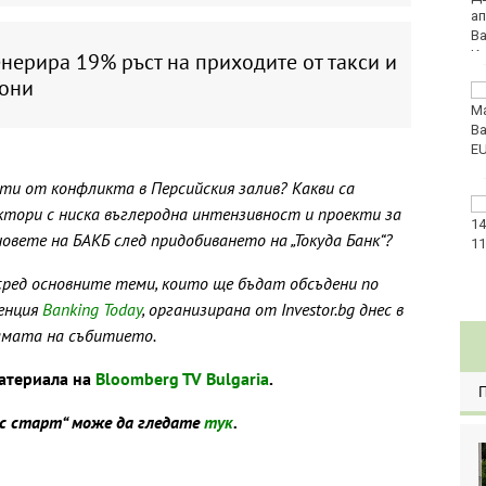
Спартакиадата на ВМС
нерира 19% ръст на приходите от такси и
они
Нови правила пратиха
рекорд на Карлос
Насар в историята
ати от конфликта в Персийския залив? Какви са
Варна с нова услуга за
ктори с ниска въглеродна интензивност и проекти за
денонощна грижа за
новете на БАКБ след придобиването на „Токуда Банк“?
възрастни хора и лица
с трайни увреждания
сред основните теми, които ще бъдат обсъдени по
ренция
Banking Today
, организирана от Investor.bg днес в
амата на събитието.
атериала на
Bloomberg TV Bulgaria
.
ес старт“ може да гледате
тук
.