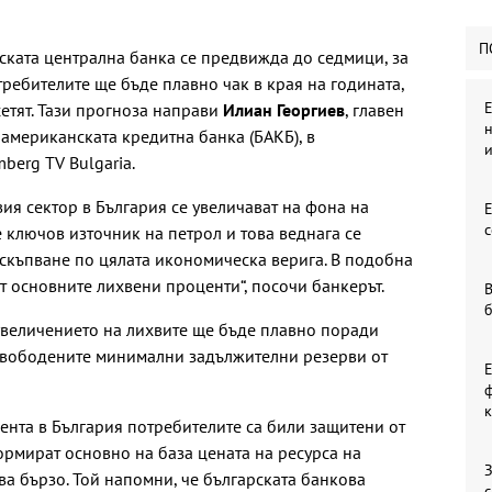
П
ката централна банка се предвижда до седмици, за
требителите ще бъде плавно чак в края на годината,
Е
етят. Тази прогноза направи
Илиан Георгиев
, главен
н
американската кредитна банка (БАКБ), в
berg TV Bulgaria.
ия сектор в България се увеличават на фона на
с
е ключов източник на петрол и това веднага се
оскъпване по цялата икономическа верига. В подобна
 основните лихвени проценти“, посочи банкерът.
В
 увеличението на лихвите ще бъде плавно поради
освободените минимални задължителни резерви от
ф
к
мента в България потребителите са били защитени от
формират основно на база цената на ресурса на
З
ва бързо. Той напомни, че българската банкова
с