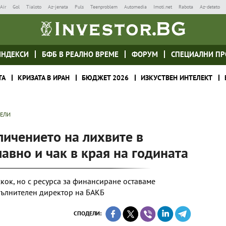
Air
Gol
Tialoto
Az-jenata
Puls
Teenproblem
Automedia
Imoti.net
Rabota
Az-deteto
ИНДЕКСИ
БФБ В РЕАЛНО ВРЕМЕ
ФОРУМ
СПЕЦИАЛНИ ПР
ТА
КРИЗАТА В ИРАН
БЮДЖЕТ 2026
ИЗКУСТВЕН ИНТЕЛЕКТ
ТЕЛИ
личението на лихвите в
авно и чак в края на годината
кок, но с ресурса за финансиране оставаме
пълнителен директор на БАКБ
СПОДЕЛИ: