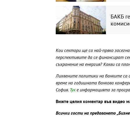
БАКБ ге
комиси
Кои сектори ще са най-пряко засегн
перспективите да се финансират се
съхранение на енергия? Какви са пла
Лихвените политики на банките са 
време на годишната банкова конфе
София.
Тук
е информацията за прогр
Вижте целия коментар във видео м
Всички гости на предаването „Бизн