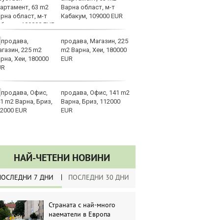
Варна област, м-т
ко
Кабакум, 109000 EUR
по
продава, Магазин, 225
З
m2 Варна, Хеи, 180000
на
EUR
лу
продава, Офис, 141 m2
Сл
Варна, Бриз, 112000
по
EUR
А
ин
долара
НАЙ-ЧЕТЕНИ НОВИНИ
ПОСЛЕДНИ 7 ДНИ
ПОСЛЕДНИ 30 ДНИ
Страната с най-много
наематели в Европа