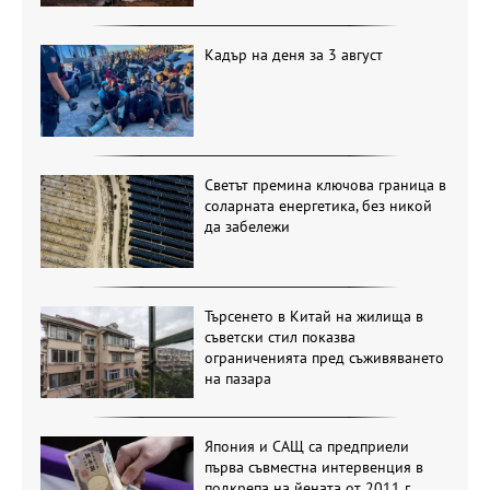
Кадър на деня за 3 август
Светът премина ключова граница в
соларната енергетика, без никой
да забележи
Търсенето в Китай на жилища в
съветски стил показва
ограниченията пред съживяването
на пазара
Япония и САЩ са предприели
първа съвместна интервенция в
подкрепа на йената от 2011 г.