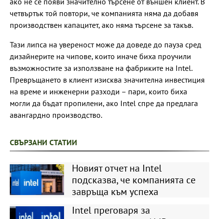
ако не се появи значително търсене от външен клиент. В
четвъртък той повтори, че компанията няма да добавя
производствен капацитет, ако няма търсене за такъв.
Тази липса на увереност може да доведе до пауза сред
дизайнерите на чипове, които иначе биха проучили
възможностите за използване на фабриките на Intel.
Превръщането в клиент изисква значителна инвестиция
на време и инженерни разходи – пари, които биха
могли да бъдат пропилени, ако Intel спре да предлага
авангардно производство.
СВЪРЗАНИ СТАТИИ
Новият отчет на Intel
подсказва, че компанията се
завръща към успеха
Intel преговаря за