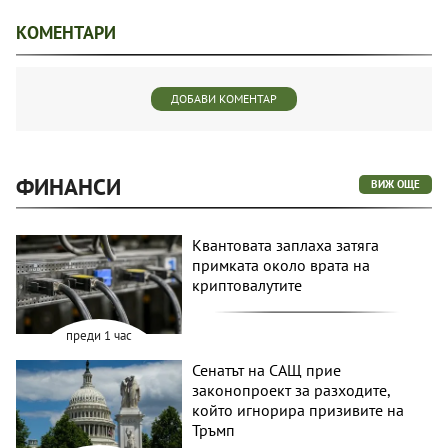
КОМЕНТАРИ
ДОБАВИ КОМЕНТАР
ФИНАНСИ
ВИЖ ОЩЕ
Квантовата заплаха затяга
примката около врата на
криптовалутите
преди 1 час
Сенатът на САЩ прие
законопроект за разходите,
който игнорира призивите на
Тръмп