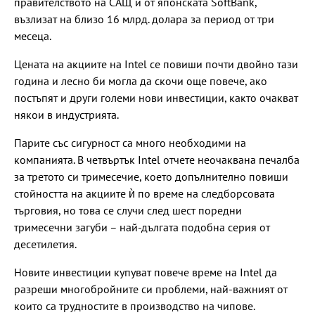
правителството на САЩ и от японската SoftBank,
възлизат на близо 16 млрд. долара за период от три
месеца.
Цената на акциите на Intel се повиши почти двойно тази
година и лесно би могла да скочи още повече, ако
постъпят и други големи нови инвестиции, както очакват
някои в индустрията.
Парите със сигурност са много необходими на
компанията. В четвъртък Intel отчете неочаквана печалба
за третото си тримесечие, което допълнително повиши
стойността на акциите ѝ по време на следборсовата
търговия, но това се случи след шест поредни
тримесечни загуби – най-дългата подобна серия от
десетилетия.
Новите инвестиции купуват повече време на Intel да
разреши многобройните си проблеми, най-важният от
които са трудностите в производство на чипове.