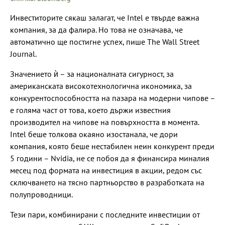
Инвеститорите сякаш залагат, че Intel е твърде важна
компания, за да фалира. Но това не означава, че
автоматично ще постигне успех, пише The Wall Street
Journal.
Значението ѝ – за националната сигурност, за
американската високотехнологична икономика, за
конкурентоспособността на пазара на модерни чипове –
е голяма част от това, което държи известния
производител на чипове на повърхността в момента.
Intel беше толкова окаяно изостанала, че дори
компания, която беше нестабилен неин конкурент преди
5 години – Nvidia, не се побоя да я финансира миналия
месец под формата на инвестиция в акции, редом със
сключването на тясно партньорство в разработката на
полупроводници.
Тези пари, комбинирани с последните инвестиции от