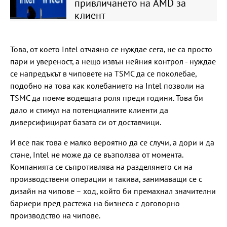
привличането на AMD за
клиент
Това, от което Intel отчаяно се нуждае сега, не са просто
пари и увереност, а нещо извън нейния контрол - нуждае
се напредъкът в чиповете на TSMC да се поколебае,
подобно на това как колебанието на Intel позволи на
TSMC да поеме водещата роля преди години. Това би
дало и стимул на потенциалните клиенти да
диверсифицират базата си от доставчици.
И все пак това е малко вероятно да се случи, а дори и да
стане, Intel не може да се възползва от момента.
Компанията се съпротивлява на разделянето си на
производствени операции и такива, занимаващи се с
дизайн на чипове – ход, който би премахнал значителни
бариери пред растежа на бизнеса с договорно
производство на чипове.