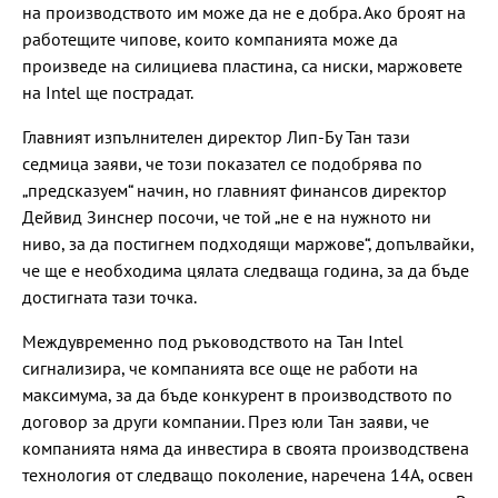
на производството им може да не е добра. Ако броят на
работещите чипове, които компанията може да
произведе на силициева пластина, са ниски, маржовете
на Intel ще пострадат.
Главният изпълнителен директор Лип-Бу Тан тази
седмица заяви, че този показател се подобрява по
„предсказуем“ начин, но главният финансов директор
Дейвид Зинснер посочи, че той „не е на нужното ни
ниво, за да постигнем подходящи маржове“, допълвайки,
че ще е необходима цялата следваща година, за да бъде
достигната тази точка.
Междувременно под ръководството на Тан Intel
сигнализира, че компанията все още не работи на
максимума, за да бъде конкурент в производството по
договор за други компании. През юли Тан заяви, че
компанията няма да инвестира в своята производствена
технология от следващо поколение, наречена 14A, освен