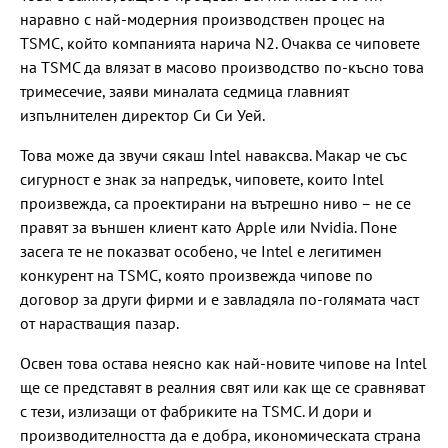
наравно с най-модерния производствен процес на
TSMC, който компанията нарича N2. Очаква се чиповете
на TSMC да влязат в масово производство по-късно това
тримесечие, заяви миналата седмица главният
изпълнителен директор Си Си Уей.
Това може да звучи сякаш Intel наваксва. Макар че със
сигурност е знак за напредък, чиповете, които Intel
произвежда, са проектирани на вътрешно ниво – не се
правят за външен клиент като Apple или Nvidia. Поне
засега те не показват особено, че Intel е легитимен
конкурент на TSMC, която произвежда чипове по
договор за други фирми и е завладяла по-голямата част
от нарастващия пазар.
Освен това остава неясно как най-новите чипове на Intel
ще се представят в реалния свят или как ще се сравняват
с тези, излизащи от фабриките на TSMC. И дори и
производителността да е добра, икономическата страна