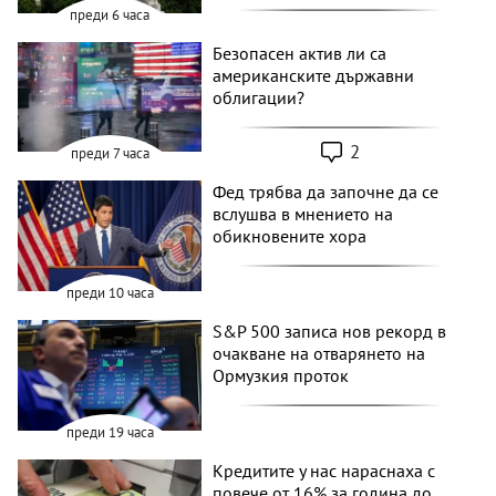
преди 6 часа
Безопасен актив ли са
американските държавни
облигации?
2
преди 7 часа
Фед трябва да започне да се
вслушва в мнението на
обикновените хора
преди 10 часа
S&P 500 записа нов рекорд в
очакване на отварянето на
Ормузкия проток
преди 19 часа
Кредитите у нас нараснаха с
повече от 16% за година до