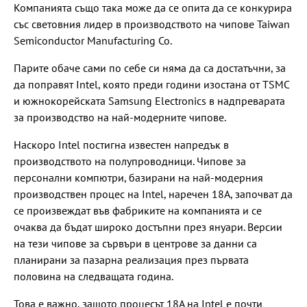
Компанията също така може да се опита да се конкурира
със световния лидер в производството на чипове Taiwan
Semiconductor Manufacturing Co.
Парите обаче сами по себе си няма да са достатъчни, за
да поправят Intel, която преди години изостана от TSMC
и южнокорейската Samsung Electronics в надпреварата
за производство на най-модерните чипове.
Наскоро Intel постигна известен напредък в
производството на полупроводници. Чипове за
персонални компютри, базирани на най-модерния
производствен процес на Intel, наречен 18A, започват да
се произвеждат във фабриките на компанията и се
очаква да бъдат широко достъпни през януари. Версии
на тези чипове за сървъри в центрове за данни са
планирани за пазарна реализация през първата
половина на следващата година.
Това е важно, защото процесът 18A на Intel е почти