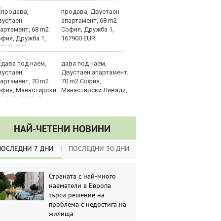
продава, Двустаен
З
апартамент, 68 m2
на
София, Дружба 1,
лу
167900 EUR
дава под наем,
Сл
Двустаен апартамент,
по
70 m2 София,
А
Манастирски Ливади,
ин
0 EUR
долара
НАЙ-ЧЕТЕНИ НОВИНИ
ПОСЛЕДНИ 7 ДНИ
ПОСЛЕДНИ 30 ДНИ
Страната с най-много
наематели в Европа
търси решение на
проблема с недостига на
жилища