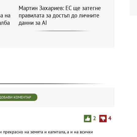
Мартин Захариев: ЕС ще затегне
а на
правилата за достъп до личните
алба
данни за AI
ДОБАВИ КОМЕНТАР
2
4
и прекрасно на земята и капитала, а и на всички