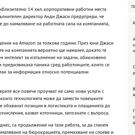
П
иблизително 14 хил. корпоративни работни места
пълнителен директор Анди Джаси предупреди, че
К
де до намаляване на работната сила на компанията,
А
щения на Amazon за толкова години. През юни Джаси
о
те на компанията вероятно ще намалее, докато тя
ен интелект за изпълнение на задачи, обикновено
и предизвикаха паника сред работниците, които се
стаи за информация относно потенциални
р
В
рите все повече проучват не само нови услуги с
в
о които технологията може да замести човешките
е обхванат позиции в логистиката и плащанията до
П
зчисления, казват източници, запознати с въпроса.
у
днес, са продължение на тази работа, за да станем
амаляване на бюрокрацията, премахване на слоеве и