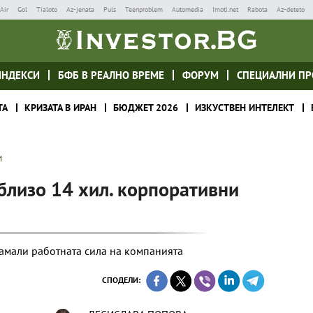
Air
Gol
Tialoto
Az-jenata
Puls
Teenproblem
Automedia
Imoti.net
Rabota
Az-deteto
ИНДЕКСИ
БФБ В РЕАЛНО ВРЕМЕ
ФОРУМ
СПЕЦИАЛНИ ПР
ТА
КРИЗАТА В ИРАН
БЮДЖЕТ 2026
ИЗКУСТВЕН ИНТЕЛЕКТ
И
близо 14 хил. корпоративни
амали работната сила на компанията
СПОДЕЛИ: