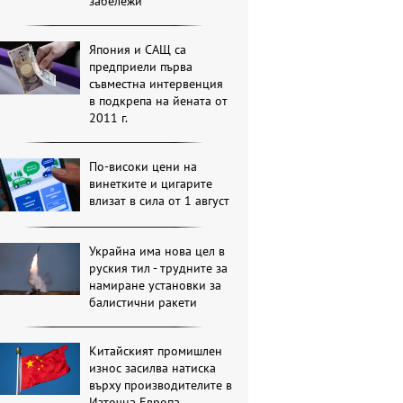
забележи
Япония и САЩ са
предприели първа
съвместна интервенция
в подкрепа на йената от
2011 г.
По-високи цени на
винетките и цигарите
влизат в сила от 1 август
Украйна има нова цел в
руския тил - трудните за
намиране установки за
балистични ракети
Китайският промишлен
износ засилва натиска
върху производителите в
Източна Европа