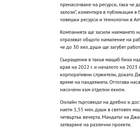
пренасочване на ресурси, така че д
залози“, коментира в публикация в 
човешки ресурси и технологии в Am
Компанията ще засили наемането на 
отразяват общото намаление на раб
че до 30 хил. души ще загубят работ
Съкращения в такъв мащаб биха на
края на 2022 г. и началото на 2023 г
корпоративни служители, докато Дж
време на пандемията. Оттогава нас
насочени към отделни екипи.
Онлайн търговецът на дребно и дос
наети 1,55 млн. души в световен ма
четвъртък вечерта. Мандатът на Джа
затваряне на различни проекти.