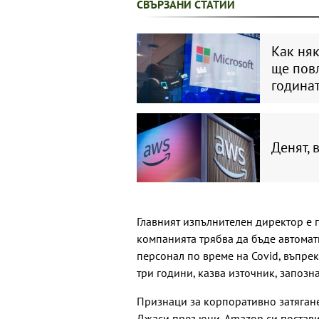
СВЪРЗАНИ СТАТИИ
Как няк
ще повл
година
Денят, 
Главният изпълнителен директор е п
компанията трябва да бъде автомат
персонал по време на Covid, въпре
три години, казва източник, запозна
Признаци за корпоративно затягане
Джаси през юни. Amazon си постави