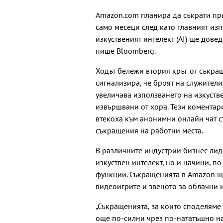
Amazon.com планира да съкрати пр
само месеци след като главният из
изкуственият интелект (AI) ще дове
пише Bloomberg.
Ходът бележи втория кръг от съкра
сигнализира, че броят на служители
увеличава използването на изкуств
извършвани от хора. Тези коментар
втекоха към анонимни онлайн чат 
съкращения на работни места.
В различните индустрии бизнес лиде
изкуствен интелект, но и начини, п
функции. Съкращенията в Amazon щ
видеоигрите и звеното за облачни и
„Съкращенията, за които споделяме 
още по-силни чрез по-нататъшно н