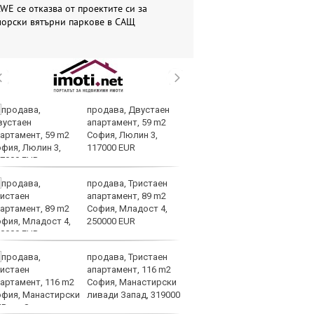
WE се отказва от проектите си за
морски вятърни паркове в САЩ
продава, Двустаен
Вс
апартамент, 59 m2
Ду
София, Люлин 3,
Съ
117000 EUR
продава, Тристаен
Са
апартамент, 89 m2
м
София, Младост 4,
г
250000 EUR
ху
продава, Тристаен
Sh
апартамент, 116 m2
Г
София, Манастирски
ко
ливади Запад, 319000
по
UR