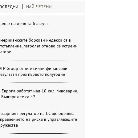
ОСЛЕДНИ
НАЙ-ЧЕТЕНИ
адър на деня за 6 август
мериканските борсови индекси са в
тстъпление, петролът отново се устреми
нагоре
OTP Group отчете силни финансови
езултати през първото полугодие
 Европа работят над 10 хил. пивоварни,
 България те са 42
азарният регулатор на ЕС ще оценява
правлението на риска в управляващите
дружества