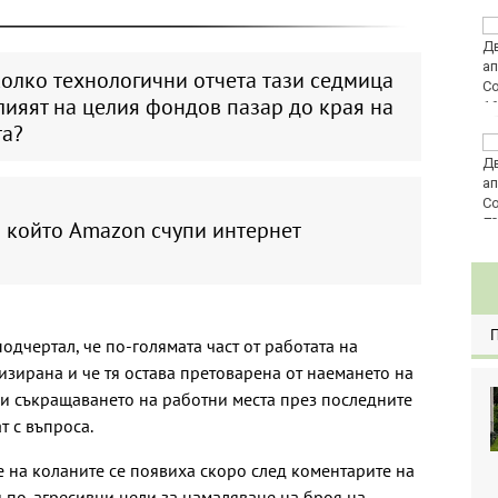
Златото стигна до
4295 долара за унция
олко технологични отчета тази седмица
ияят на целия фондов пазар до края на
та?
Във Варна наградиха
победителите в
Спартакиадата на ВМС
80
в който Amazon счупи интернет
одчертал, че по-голямата част от работата на
изирана и че тя остава претоварена от наемането на
ки съкращаването на работни места през последните
т с въпроса.
 на коланите се появиха скоро след коментарите на
 по-агресивни цели за намаляване на броя на