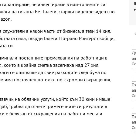
R
а гарантираме, че инвестираме в най-големите си
блога на гиганта Бет Галети, старши вицепрезидент по
azon.
служители в някои части от бизнеса, а тези 14 хил.
отната сила, твърди Галети. По-рано Ройтерс съобщи,
ата си.
Винисиус Жуниор
преподписа с Реал
дминали поетапните премахвания на работници в
(Мадрид)
., които в крайна сметка засегнаха над 27 хил.
аси се опитваше да свие разходите след бума по
ам има постоянен поток от по-скромни съкращения,
ЦСКА удари с 3:0
Макаби като гост
тавчик на облачни услуги, който към 30 юни имаше
щаб, трябва да отчете тримесечните си резултати в
Тъжна вест! Почина
си е белязан от съкращения на работни места и
голямо име в
медицината
E