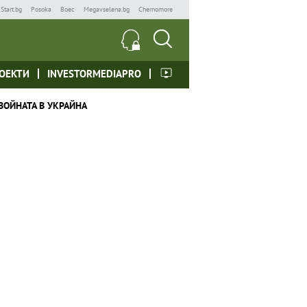
Start.bg
Posoka
Boec
Megavselena.bg
Chernomore
ОЕКТИ
INVESTORMEDIAPRO
ВОЙНАТА В УКРАЙНА