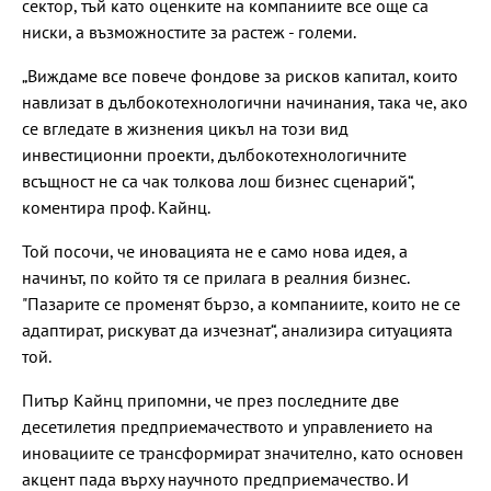
сектор, тъй като оценките на компаниите все още са
ниски, а възможностите за растеж - големи.
„Виждаме все повече фондове за рисков капитал, които
навлизат в дълбокотехнологични начинания, така че, ако
се вгледате в жизнения цикъл на този вид
инвестиционни проекти, дълбокотехнологичните
всъщност не са чак толкова лош бизнес сценарий“,
коментира проф. Кайнц.
Той посочи, че иновацията не е само нова идея, а
начинът, по който тя се прилага в реалния бизнес.
"Пазарите се променят бързо, а компаниите, които не се
адаптират, рискуват да изчезнат“, анализира ситуацията
той.
Питър Кайнц припомни, че през последните две
десетилетия предприемачеството и управлението на
иновациите се трансформират значително, като основен
акцент пада върху научното предприемачество. И