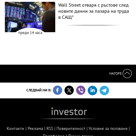
Wall Street отваря с ръстове след
новите данни за пазара на труда
в САЩ*
преди 14 часа
НАГОРЕ
СЛЕДВАЙ НИ В:
Контакти
|
Реклама
|
RSS
|
Поверителност
|
Условия за ползване
|
Портфолио
|
Лични данни