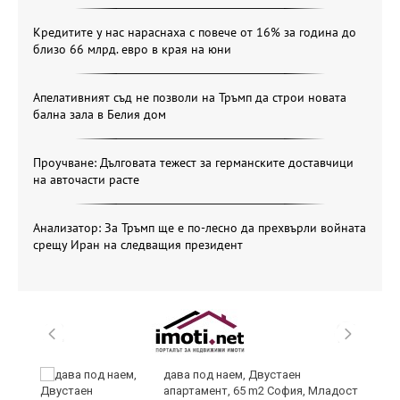
Кредитите у нас нараснаха с повече от 16% за година до
близо 66 млрд. евро в края на юни
Апелативният съд не позволи на Тръмп да строи новата
бална зала в Белия дом
Проучване: Дълговата тежест за германските доставчици
на авточасти расте
Анализатор: За Тръмп ще е по-лесно да прехвърли войната
срещу Иран на следващия президент
и
дава под наем, Двустаен
апартамент, 65 m2 София, Младост