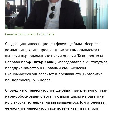
Снимка: Bloomberg TV Bulgaria
Следващият инвестиционен фокус ще бъдат deeptech
компаниите, които предлагат висока възвръщаемост
въпреки първоначалните ниски оценки. Тази прогноза
направи проф.
Питър Кайнц
, изследовател в Института за
предприемачество и иновации към Виенския
икономически университет, в предаването „В развитие“
по Bloomberg TV Bulgaria.
Според него инвеститорите ще бъдат привлечени от тези
научнообосновани стартъпи с дълъг цикъл на развитие,
но с висока потенциална възвръщаемост. Той отбелязва,
че частните инвеститори все повече навлизат в този