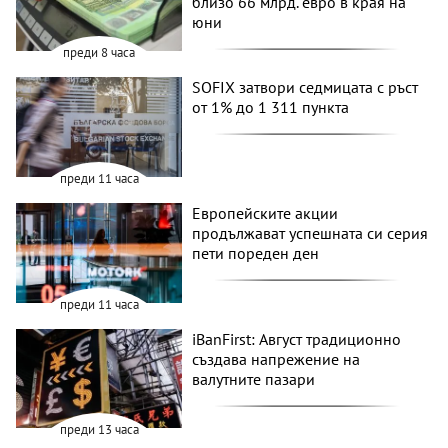
близо 66 млрд. евро в края на
юни
преди 8 часа
SOFIX затвори седмицата с ръст
от 1% до 1 311 пункта
преди 11 часа
Европейските акции
продължават успешната си серия
пети пореден ден
преди 11 часа
iBanFirst: Август традиционно
създава напрежение на
валутните пазари
преди 13 часа