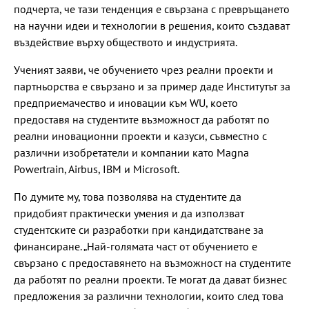
подчерта, че тази тенденция е свързана с превръщането
на научни идеи и технологии в решения, които създават
въздействие върху обществото и индустрията.
Ученият заяви, че обучението чрез реални проекти и
партньорства е свързано и за пример даде Институтът за
предприемачество и иновации към WU, което
предоставя на студентите възможност да работят по
реални иновационни проекти и казуси, съвместно с
различни изобретатели и компании като Magna
Powertrain, Airbus, IBM и Microsoft.
По думите му, това позволява на студентите да
придобият практически умения и да използват
студентските си разработки при кандидатстване за
финансиране. „Най-голямата част от обучението е
свързано с предоставянето на възможност на студентите
да работят по реални проекти. Те могат да дават бизнес
предложения за различни технологии, които след това