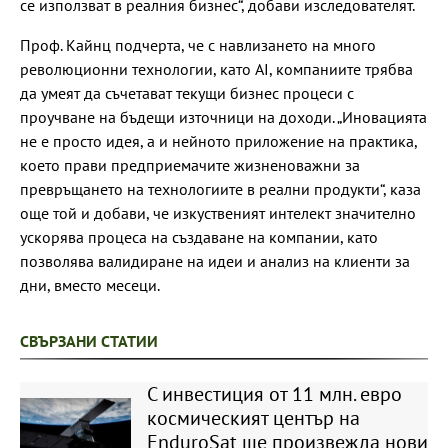
се използват в реалния бизнес“, добави изследователят.
Проф. Кайнц подчерта, че с навлизането на много
революционни технологии, като AI, компаниите трябва
да умеят да съчетават текущи бизнес процеси с
проучване на бъдещи източници на доходи. „Иновацията
не е просто идея, а и нейното приложение на практика,
което прави предприемачите жизненоважни за
превръщането на технологиите в реални продукти“, каза
още той и добави, че изкуственият интелект значително
ускорява процеса на създаване на компании, като
позволява валидиране на идеи и анализ на клиенти за
дни, вместо месеци.
СВЪРЗАНИ СТАТИИ
С инвестиция от 11 млн. евро
космическият център на
EnduroSat ще произвежда нови