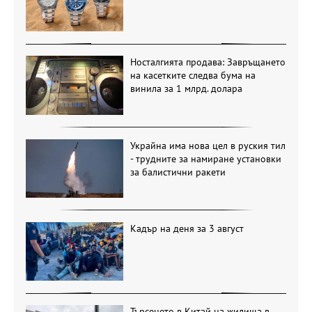
Носталгията продава: Завръщането
на касетките следва бума на
винила за 1 млрд. долара
Украйна има нова цел в руския тил
- трудните за намиране установки
за балистични ракети
Кадър на деня за 3 август
Търсенето в Китай на жилища в