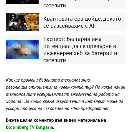
сателити
Квантовата ера дойде, докато
се разсейвахме с AI
Експерт: България има
потенциал да се превърне в
инженерен хъб за батерии и
сателити
Как ще промени бъдещата технологична
революция
отношенията човек-компютър? По какъв начин
технологиите усвършенстват ежедневната работа на
хората? За колко време изкуственият интелект може да
ускори процеса на създаване на едно предприятие?
Вижте целия коментар във видео материала на
Bloomberg TV Bulgaria
.