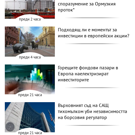
споразумение за Ормузкия
проток*
преди 2 часа
Подходящ ли е моментът за
инвестиции в европейски акции?
преди 4 часа
Горещите фондови пазари в
Европа наелектризират
инвеститорите
преди 21 часа
Върховният съд на САЩ
тихомълком уби независимостта
на борсовия регулатор
преди 21 часа