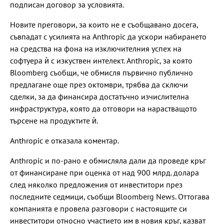
подписан договор за условията.
Новите преговори, за които не е съобщавано досега,
съвпадат с усилията на Anthropic да ускори набирането
на средства на фона на изключителния успех на
софтуера ѝ с изкуствен интелект. Anthropic, за която
Bloomberg съобщи, че обмисля първично публично
предлагане още през октомври, трябва да сключи
сделки, за да финансира достатъчно изчислителна
инфраструктура, която да отговори на нарастващото
търсене на продуктите ѝ.
Anthropic е отказала коментар.
Anthropic и по-рано е обмисляла дали да проведе кръг
от финансиране при оценка от над 900 млрд. долара
след няколко предложения от инвеститори през
последните седмици, съобщи Bloomberg News. Оттогава
компанията е провела разговори с настоящите си
инвеститори относно участието им в новия кръг, казват