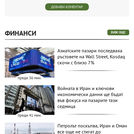
ДОБАВИ КОМЕНТАР
ФИНАНСИ
ВИЖ ОЩЕ
Азиатските пазари последваха
ръстовете на Wall Street, Kosdaq
скочи с близо 7%
преди 36 мин.
Войната в Иран и ключови
икономически данни ще бъдат
във фокуса на пазарите тази
седмица
преди 41 мин.
Петролът поскъпва, Иран и Оман
все още не стигат до