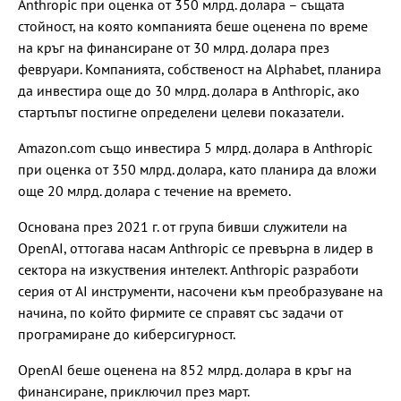
Anthropic при оценка от 350 млрд. долара – същата
стойност, на която компанията беше оценена по време
на кръг на финансиране от 30 млрд. долара през
февруари. Компанията, собственост на Alphabet, планира
да инвестира още до 30 млрд. долара в Anthropic, ако
стартъпът постигне определени целеви показатели.
Amazon.com също инвестира 5 млрд. долара в Anthropic
при оценка от 350 млрд. долара, като планира да вложи
още 20 млрд. долара с течение на времето.
Основана през 2021 г. от група бивши служители на
OpenAI, оттогава насам Anthropic се превърна в лидер в
сектора на изкуствения интелект. Anthropic разработи
серия от AI инструменти, насочени към преобразуване на
начина, по който фирмите се справят със задачи от
програмиране до киберсигурност.
OpenAI беше оценена на 852 млрд. долара в кръг на
финансиране, приключил през март.