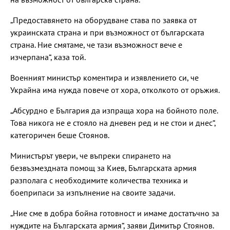
„Предоставянето на оборудване става по заявка от
украинската страна и при възможност от българската
страна. Ние смятаме, че тази възможност вече е
изчерпана“, каза той.
Военният министър коментира и изявлението си, че
Украйна има нужда повече от хора, отколкото от оръжия.
„Абсурдно е България да изпраща хора на бойното поле.
Това никога не е стояло на дневен ред и не стои и днес“,
категоричен беше Стоянов.
Министърът увери, че въпреки спирането на
безвъзмездната помощ за Киев, Българската армия
разполага с необходимите количества техника и
боеприпаси за изпълнение на своите задачи.
„Ние сме в добра бойна готовност и имаме достатъчно за
нуждите на Българската армия“, заяви Димитър Стоянов.