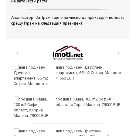
на авточасти расте
Анализатор: За Тръмп ще е по-лесно да прехвърли войната
срещу Иран на следващия президент
и
дава под наем, Двустаен
апартамент, 65 m2 София, Младост
4, 550 EUR
и
продава, Къща, 100 m2 София
област, с.Горна Малина, 79000 EUR
дава под наем, Тристаен