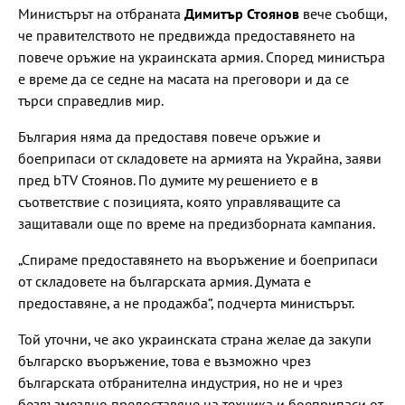
Министърът на отбраната
Димитър Стоянов
вече съобщи,
че правителството не предвижда предоставянето на
повече оръжие на украинската армия. Според министъра
е време да се седне на масата на преговори и да се
търси справедлив мир.
България няма да предоставя повече оръжие и
боеприпаси от складовете на армията на Украйна, заяви
пред bTV Стоянов. По думите му решението е в
съответствие с позицията, която управляващите са
защитавали още по време на предизборната кампания.
„Спираме предоставянето на въоръжение и боеприпаси
от складовете на българската армия. Думата е
предоставяне, а не продажба“, подчерта министърът.
Той уточни, че ако украинската страна желае да закупи
българско въоръжение, това е възможно чрез
българската отбранителна индустрия, но не и чрез
безвъзмездно предоставяне на техника и боеприпаси от