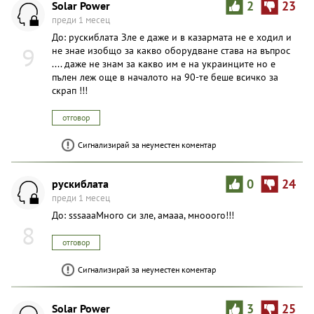
Solar Power
2
23
преди 1 месец
До: рускиблата Зле е даже и в казармата не е ходил и
9
не знае изобщо за какво оборудване става на въпрос
.... даже не знам за какво им е на украинците но е
пълен леж още в началото на 90-те беше всичко за
скрап !!!
отговор
Сигнализирай за неуместен коментар
рускиблата
0
24
преди 1 месец
До: sssaaaМного си зле, амааа, мнооого!!!
8
отговор
Сигнализирай за неуместен коментар
Solar Power
3
25