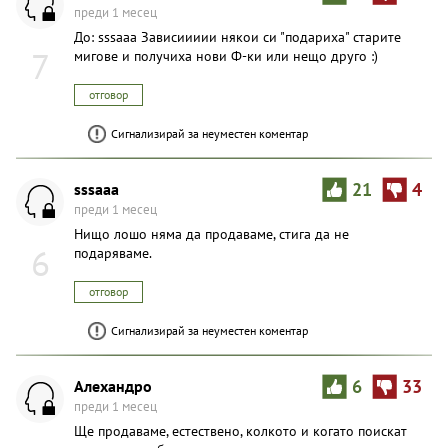
преди 1 месец
До: sssaaa Зависиииии някои си "подариха" старите
7
мигове и получиха нови Ф-ки или нещо друго :)
отговор
Сигнализирай за неуместен коментар
sssaaa
21
4
преди 1 месец
Нищо лошо няма да продаваме, стига да не
6
подаряваме.
отговор
Сигнализирай за неуместен коментар
Алехандро
6
33
преди 1 месец
Ще продаваме, естествено, колкото и когато поискат