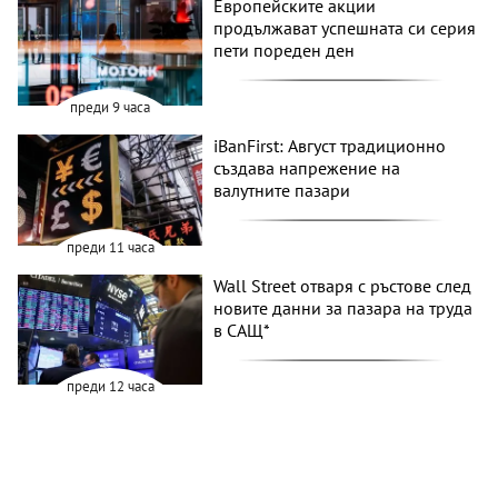
Европейските акции
продължават успешната си серия
пети пореден ден
преди 9 часа
iBanFirst: Август традиционно
създава напрежение на
валутните пазари
преди 11 часа
Wall Street отваря с ръстове след
новите данни за пазара на труда
в САЩ*
преди 12 часа