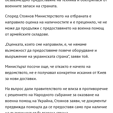
военните запаси на страната.
Според Стоянов Министерството на отбраната е
направило оценка на наличностите и е преценило, че не
може да продължи с предоставянето на военна помощ
от армейските складове.
„Оценката, която сме направили, е, че нямаме
възможност да предоставяме повече оборудване и
въоръжение на украинската страна“, заяви той.
Министърът посочи още, че откакто е начело на
ведомството, не е получавал конкретни искания от Киев
за нови доставки.
На въпрос дали правителството не влиза в противоречие
с решението на Народното събрание за оказване на
военна помощ на Украйна, Стоянов заяви, че документът
предвижда помощта да се предоставя само при наличие
на възможност от българска страна.