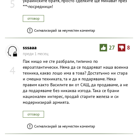
5
украинските братя, просто сделките ще минават през
***-посредници!
отговор
Сигнализирай за неуместен коментар
sssaaa
27
8
преди 1 месец
Пак нищо не сте разбрали, типично по
4
евроатлантически. Няма да се подаряват наша военна
техника, какво лошо има в това? Достатъчно ни стара
и смешна техниката, та и да я подаряваме. Нека
правим както Василите ви от САЩ, да продаваме, а не
да подаряваме без никаква изгода. Така се брани
национален интерес, продай старите железа и си
модернизирай армията.
отговор
Сигнализирай за неуместен коментар