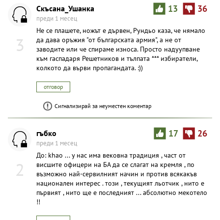
Скъсана_Ушанка
13
36
преди 1 месец
Не се плашете, ножът е дървен, Рундьо каза, че нямало
3
да дава оръжия "от българската армия", а не от
заводите или че спираме износа. Просто надуупване
към гаспадаря Решетников и тълпата *** избиратели,
колкото да върви пропагандата. :))
отговор
Сигнализирай за неуместен коментар
гъбко
17
26
преди 1 месец
До: khao ... у нас има вековна традиция , част от
2
висшите офицери на БА да се слагат на кремля , по
възможно най-сервилният начин и против всякакъв
национален интерес . този , текущият льотчик , нито е
първият , нито ще е последният ... абсолютно мекотело
!!