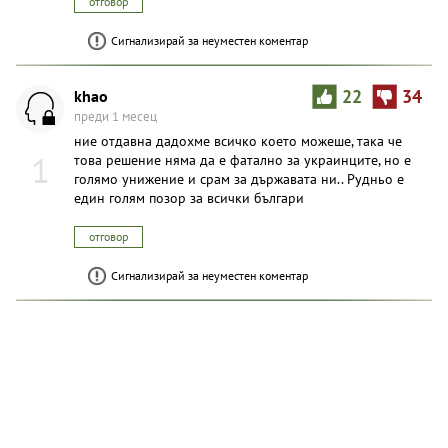
отговор
Сигнализирай за неуместен коментар
khao
22
34
преди 1 месец
ние отдавна дадохме всичко което можеше, така че
1
това решение няма да е фатално за украинците, но е
голямо унижение и срам за държавата ни.. Рудньо е
един голям позор за всички българи
отговор
Сигнализирай за неуместен коментар