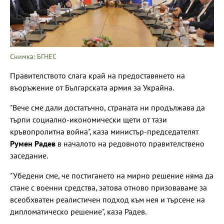
Снимка: БГНЕС
Правителството слага край на предоставянето на
въоръжение от Българската армия за Украйна.
"Вече сме дали достатъчно, страната ни продължава да
търпи социално-икономически щети от тази
кръвопролитна война", каза министър-председателят
Румен Радев
в началото на редовното правителствено
заседание.
"Убедени сме, че постигането на мирно решение няма да
стане с военни средства, затова отново призоваваме за
всеобхватен реалистичен подход към нея и търсене на
дипломатическо решение", каза Радев.