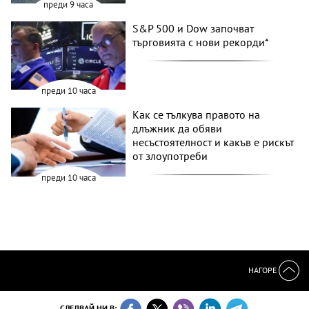
преди 9 часа
S&P 500 и Dow започват
търговията с нови рекорди*
преди 10 часа
Как се тълкува правото на
длъжник да обяви
несъстоятелност и какъв е рискът
от злоупотреби
преди 10 часа
НАГОРЕ
СЛЕДВАЙ НИ В: