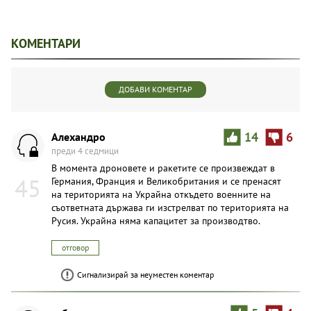
КОМЕНТАРИ
ДОБАВИ КОМЕНТАР
Aлexaндpo
14
6
преди 4 седмици
В момента дроновете и ракетите се произвеждат в
45
Германия, Франция и Великобритания и се пренасят
на територията на Украйна откъдето военните на
съответната държава ги изстрелват по територията на
Русия. Украйна няма капацитет за производтво.
отговор
Сигнализирай за неуместен коментар