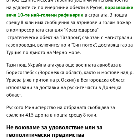
на ударите си по енергийни обекти в Русия,
поразявайки
вече 10-те най-големи рафинерии
в страната. В нощта
срещу 8 юли има съобщения за взривове и голям пожар
в компресорната станция "Краснодарска" –
стратегически обект на "Газпром", свързан с магистрални
газопроводи, включително и "Син поток", доставящ газ за
Турция по дъното на Черно море.
Тази нощ Украйна атакува още военната авиобаза в
Борисоглебск (Воронежка област), както и мостове над р.
Ураева (ляв приток на р. Оскил) в Белгородска област,
използвани за доставки на руските части в Донецка
област.
Руското Министерство на отбраната съобщава за
свалени 415 дрона в нощта срещу 8 юли.
Не воюваме за удоволствие или за
геополитически предимства