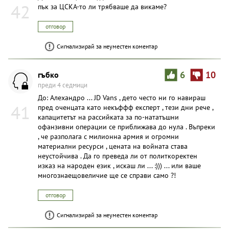
42
пък за ЦСКА-то ли трябваше да викаме?
отговор
Сигнализирай за неуместен коментар
гъбко
6
10
преди 4 седмици
До: Aлexaндpo ... JD Vans , дето често ни го навираш
41
пред оченцата като некъффф експерт , тези дни рече ,
капацитетът на рассийката за по-нататъшни
офанзивни операции се приближава до нула . Въпреки
, че разполага с милионна армия и огромни
материални ресурси , цената на войната става
неустойчива . Да го преведа ли от политкоректен
изказ на народен език , искаш ли ... :))) ... или ваше
многознаещовеличие ще се справи само ?!
отговор
Сигнализирай за неуместен коментар