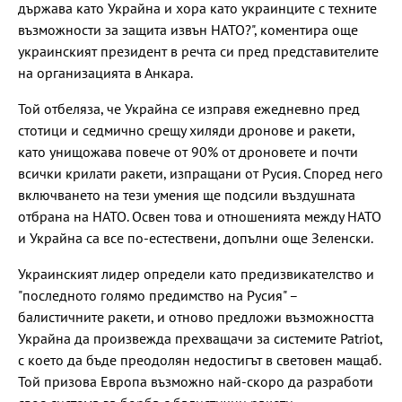
държава като Украйна и хора като украинците с техните
възможности за защита извън НАТО?", коментира още
украинският президент в речта си пред представителите
на организацията в Анкара.
Той отбеляза, че Украйна се изправя ежедневно пред
стотици и седмично срещу хиляди дронове и ракети,
като унищожава повече от 90% от дроновете и почти
всички крилати ракети, изпращани от Русия. Според него
включването на тези умения ще подсили въздушната
отбрана на НАТО. Освен това и отношенията между НАТО
и Украйна са все по-естествени, допълни още Зеленски.
Украинският лидер определи като предизвикателство и
"последното голямо предимство на Русия" –
балистичните ракети, и отново предложи възможността
Украйна да произвежда прехващачи за системите Patriot,
с което да бъде преодолян недостигът в световен мащаб.
Той призова Европа възможно най-скоро да разработи