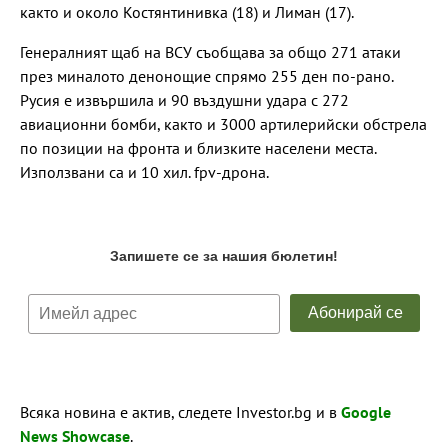
както и около Костянтинивка (18) и Лиман (17).
Генералният щаб на ВСУ съобщава за общо 271 атаки
през миналото денонощие спрямо 255 ден по-рано.
Русия е извършила и 90 въздушни удара с 272
авиационни бомби, както и 3000 артилерийски обстрела
по позиции на фронта и близките населени места.
Използвани са и 10 хил. fpv-дрона.
Всяка новина е актив, следете Investor.bg и в
Google
News Showcase
.