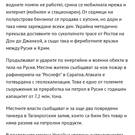
водните помпи не работят, срина се мобилната мрежа и
интернет (мобилен и стационарен). От седмици на
полуострова бензинът се продава с купони, но дори и
така няма зареждане всеки ден. Украйна методично
прекъсва доставките по сухопътното трасе от Ростов на
Дон до Джанкой, а също така и фериботните връзки
между Русия и Крим.
Продължават и ударите по енергийни и военни обекти в
тила на Русия. Местни жители съобщават за нов пожар в
рафинерията на "Роснефт" в Саратов. Атаката е
потвърдена с геолокализация. Това е едно от големите
съоръжения за преработка на петрол в Русия с годишен
капацитет от 7,2 млн. тона.
Местните власти съобщават и за още два повредени
танкера в Таганрогския залив, които са били без товар и
няма разлив на петролни продукти.
В последните месеци Украйна увеличи интензивността