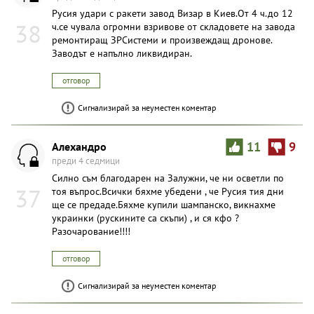
Русия удари с ракети завод Визар в Киев.От 4 ч.до 12
38
ч.се чувала огромни взривове от складовете на завода
ремонтиращ ЗРСистеми и произвеждащ дронове.
Заводът е напълно ликвидиран.
отговор
Сигнализирай за неуместен коментар
Aлexaндpo
11
9
преди 4 седмици
Силно съм благодарен на Залужни, че ни осветли по
37
тоя въпрос.Всички бяхме убедени , че Русия тия дни
ще се предаде.Бяхме купили шампанско, викнахме
украинки (рускините са скъпи) , и ся кфо ?
Разочарование!!!!
отговор
Сигнализирай за неуместен коментар