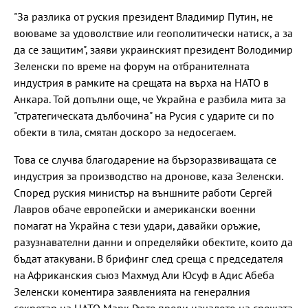
"За разлика от руския президент Владимир Путин, не
воюваме за удоволствие или геополитически натиск, а за
да се защитим", заяви украинският президент Володимир
Зеленски по време на форум на отбранителната
индустрия в рамките на срещата на върха на НАТО в
Анкара. Той допълни още, че Украйна е разбила мита за
"стратегическата дълбочина" на Русия с ударите си по
обекти в тила, смятан доскоро за недосегаем.
Това се случва благодарение на бързоразвиващата се
индустрия за производство на дронове, каза Зеленски.
Според руския министър на външните работи Сергей
Лавров обаче европейски и американски военни
помагат на Украйна с тези удари, давайки оръжие,
разузнавателни данни и определяйки обектите, които да
бъдат атакувани. В брифинг след среща с председателя
на Африканския съюз Махмуд Али Юсуф в Адис Абеба
Зеленски коментира заявленията на генералния
секретар на НАТО Марк Рюте преди началото на срещата