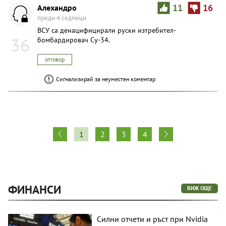
Алехандро
11
16
преди 4 седмици
ВСУ са денацифицирали руски изтребител-
36
бомбардировач Су-34.
отговор
Сигнализирай за неуместен коментар
1
2
3
4
ФИНАНСИ
ВИЖ ОЩЕ
Силни отчети и ръст при Nvidia