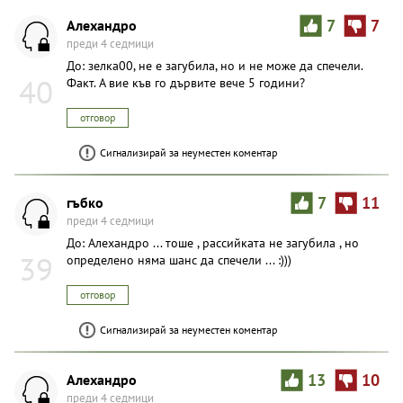
Aлexaндpo
7
7
преди 4 седмици
До: зелка00, не е загубила, но и не може да спечели.
40
Факт. А вие къв го дървите вече 5 години?
отговор
Сигнализирай за неуместен коментар
гъбко
7
11
преди 4 седмици
До: Aлexaндpo ... тоше , рассийката не загубила , но
39
определено няма шанс да спечели ... :)))
отговор
Сигнализирай за неуместен коментар
Aлexaндpo
13
10
преди 4 седмици