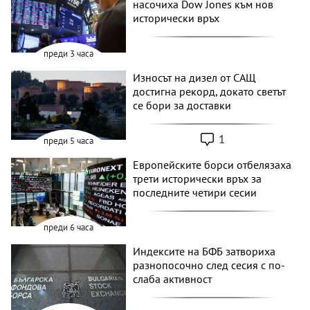
насочиха Dow Jones към нов
исторически връх
преди 3 часа
Износът на дизел от САЩ
достигна рекорд, докато светът
се бори за доставки
1
преди 5 часа
Европейските борси отбелязаха
трети исторически връх за
последните четири сесии
преди 6 часа
Индексите на БФБ затвориха
разнопосочно след сесия с по-
слаба активност