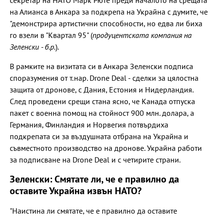
на Алианса в Анкара за подкрепа на Украйна с думите, че
"демонстрира артистични способности, но едва ли биха
го взели в "Квартал 95" (
продуцентската компания на
Зеленски - б.р.
).
В рамките на визитата си в Анкара Зеленски подписа
споразумения от т.нар. Drone Deal - сделки за цялостна
защита от дронове, с Дания, Естония и Нидерландия.
След проведени срещи стана ясно, че Канада отпуска
пакет с военна помощ на стойност 900 млн. долара, а
Германия, Финландия и Норвегия потвърдиха
подкрепата си за въздушната отбрана на Украйна и
съвместното производство на дронове. Украйна работи
за подписване на Drone Deal и с четирите страни.
Зеленски: Смятате ли, че е правилно да
оставите Украйна извън НАТО?
"Наистина ли смятате, че е правилно да оставите