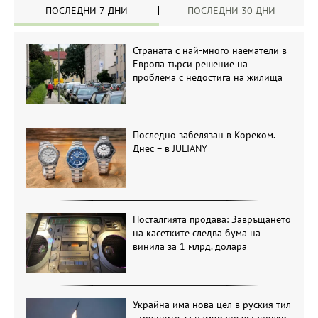
ПОСЛЕДНИ 7 ДНИ
ПОСЛЕДНИ 30 ДНИ
Страната с най-много наематели в
Европа търси решение на
проблема с недостига на жилища
Последно забелязан в Кореком.
Днес – в JULIANY
Носталгията продава: Завръщането
на касетките следва бума на
винила за 1 млрд. долара
Украйна има нова цел в руския тил
- трудните за намиране установки