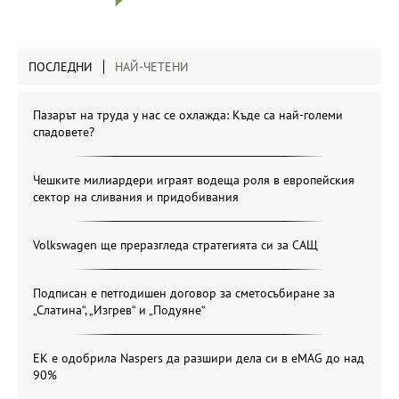
ПОСЛЕДНИ
НАЙ-ЧЕТЕНИ
Пазарът на труда у нас се охлажда: Къде са най-големи
спадовете?
Чешките милиардери играят водеща роля в европейския
сектор на сливания и придобивания
Volkswagen ще преразгледа стратегията си за САЩ
Подписан е петгодишен договор за сметосъбиране за
„Слатина“, „Изгрев“ и „Подуяне“
ЕК е одобрила Naspers да разшири дела си в eMAG до над
90%