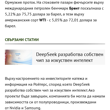
Ормузкия проток. На стоковите пазари фючърсите върху
международния петролен бенчмарк
Брент
поскъпнаха с
5,22% до 75,75 долара за барел, а тези върху
американския сорт
WTI
- с 5,05% до 72,01 долара за
барел.
СВЪРЗАНИ СТАТИИ
DeepSeek разработва собствен
чип за изкуствен интелект
Върху настроението на инвеститорите натежа и
информация на Ройтерс, според която DeepSeek
разработва собствен чип за изкуствен интелект. Ако
проектът бъде завършен, компанията би могла да намали
зависимостта си от полупроводници, произвеждани
от Nvidia и Samsung.