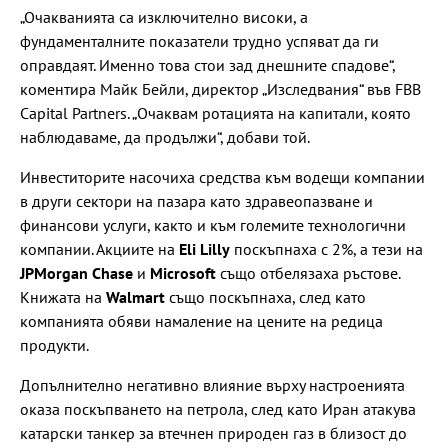
„Очакванията са изключително високи, а
фундаменталните показатели трудно успяват да ги
оправдаят. Именно това стои зад днешните спадове“,
коментира Майк Бейли, директор „Изследвания“ във FBB
Capital Partners. „Очаквам ротацията на капитали, която
наблюдаваме, да продължи“, добави той.
Инвеститорите насочиха средства към водещи компании
в други сектори на пазара като здравеопазване и
финансови услуги, както и към големите технологични
компании. Акциите на
Eli Lilly
поскъпнаха с 2%, а тези на
JPMorgan Chase
и
Microsoft
също отбелязаха ръстове.
Книжата на
Walmart
също поскъпнаха, след като
компанията обяви намаление на цените на редица
продукти.
Допълнително негативно влияние върху настроенията
оказа поскъпването на петрола, след като Иран атакува
катарски танкер за втечнен природен газ в близост до