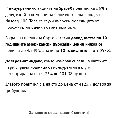
Междувременно акциите на
SpaceX
поевтиняха с 6% в
деня, в който компанията беше включена в индекса
Nasdaq-100. Това се случи въпреки поредицата от
положителни оценки от анализатори.
В края на днешната борсова сесия
доходността по 10-
годишните американски държавни ценни книжа
се
повиши до 4,549%, а тази по
30-годишните
- до 5,057%.
Доларовият индекс
, който измерва силата на щатските
пари спрямо кошница от конкурентни валути,
регистрира ръст от 0,23% до 101,08 пункта.
Златото
поевтиня с 1 на сто до цена от 4125,7 долара за
тройунция.