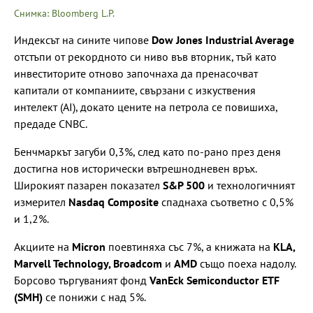
Снимка: Bloomberg L.P.
Индексът на сините чипове
Dow Jones Industrial Average
отстъпи от рекордното си ниво във вторник, тъй като
инвеститорите отново започнаха да пренасочват
капитали от компаниите, свързани с изкуствения
интелект (AI), докато цените на петрола се повишиха,
предаде CNBC.
Бенчмаркът загуби 0,3%, след като по-рано през деня
достигна нов исторически вътрешнодневен връх.
Широкият пазарен показател
S&P 500
и технологичният
измерител
Nasdaq Composite
спаднаха съответно с 0,5%
и 1,2%.
Акциите на
Micron
поевтиняха със 7%, а книжата на
KLA,
Marvell Technology, Broadcom
и
AMD
също поеха надолу.
Борсово търгуваният фонд
VanEck Semiconductor ETF
(SMH)
се понижи с над 5%.