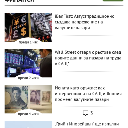
iBanFirst: Август традиционно
създава напрежение на
валутните пазари
преди 1 час
Wall Street отваря с ръстове след
новите данни за пазара на труда
в САЩ*
преди 2 часа
Йената като оръжие: как
интервенцията на САЩ и Япония
променя валутните пазари
3
преди 4 часа
„Грийн Иновейшън“ ще изпълни