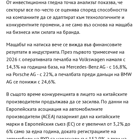
От инвестиционна гледна точка анализът показва, че
секторът все по-често се оценява според способността
на компаниите да се адаптират към технологичните и
конкурентните промени, а не само въз основа на мащаба
на бизнеса или силата на бранда.
Мащабът на натиска вече се вижда във финансовите
резултати в индустрията. През първото тримесечие на
2026 г. оперативната печалба на Volkswagen намаля с
14,3% на годишна база, на Mercedes-Benz AG - с 16,8%,
на Porsche AG - с 22%, а печалбата преди данъци на BMW
AG се понижи с 24,6%.
В същото време конкуренцията в лицето на китайските
производители продължава да се засилва. По данни на
Европейската асоциация на автомобилните
производители (ACEA) пазарният дял на китайските
марки в Европейския съюз (ЕС) се е увеличил от 3,2% до
6% само за една година, докато регистрациите на
автомобили на BYD са нараснали със 152,9%, а тези на