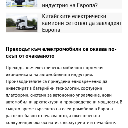
индустрия на Европа?
Китайските електрически
камиони се готвят да завладеят
Европа
Преходът към електромобили се оказва по-
скъп от очакваното
Преходът към електрическа мобилност променя
икономиката на автомобилната индустрия.
Производителите са принудени едновременно да
инвестират в батерийни технологии, софтуерни
платформи, системи за автономно управление, нови
автомобилни архитектури и производствени мощности. В
същото време търсенето на електромобили в Европа
расте по-бавно от очакваното, а ожесточената
конкуренция оказва натиск върху цените и печалбите.