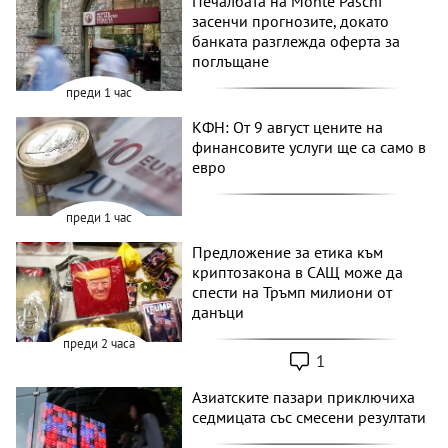
Печалбата на Monte Paschi
засенчи прогнозите, докато
банката разглежда оферта за
поглъщане
преди 1 час
КФН: От 9 август цените на
финансовите услуги ще са само в
евро
преди 1 час
Предложение за етика към
криптозакона в САЩ може да
спести на Тръмп милиони от
данъци
преди 2 часа
1
Азиатските пазари приключиха
седмицата със смесени резултати