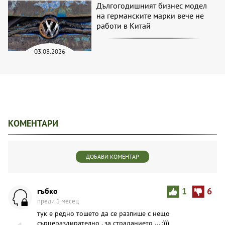
Дългогодишният бизнес модел
на германските марки вече не
работи в Китай
03.08.2026
КОМЕНТАРИ
ДОБАВИ КОМЕНТАР
гъбко
1
6
преди 1 месец
тук е редно тошето да се разпише с нещо
сърцераздирателно , за страданието ... :)))