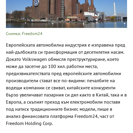
Снимка: Freedom24
Европейската автомобилна индустрия е изправена пред
най-дълбоката си трансформация от десетилетия насам.
Докато Volkswagen обмисля преструктуриране, което
може да засегне до 100 хил. работни места,
предизвикателствата пред европейските автомобилни
производители стават все по-видими: печалбите на
водещи компании се свиват, китайските конкуренти
бързо увеличават пазарния си дял както в Китай, така и в
Европа, а скъпият преход към електромобили поставя
под натиск традиционните бизнес модели, пише в
анализ финансовата платформа Freedom24, част от
Freedom Holding Corp.