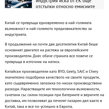
индустрия иска от ЕК още
отстъпки относно емисиите
Китай се превръща едновременно в най-голямата
възможност и най-голямото предизвикателство за
индустрията.
В продължение на почти две десетилетия Китай беше
основният двигател на растежа за европейските
производители. Днес обаче страната все повече се
превръща в източник на натиск.
Китайски производители като BYD, Geely, SAIC и Chery
значително подобриха качеството на своите продукти,
като същевременно запазиха по-ниски производствени
разходи. Нарастващите им технологични възможности,
съчетани със силни позиции при батериите и веригите на
доставка, им позволяват да печелят пазарен дял както в
Китай, така и все по-успешно в Европа.