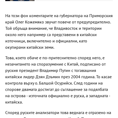
На този фон коментарите на губернатора на Приморския
край Олег Кожемяко звучат повече от предупредително.
Той обръща внимание, че Владивосток и територии
около него например са представени в китайски
източници, включително и официални, като
окупирани китайски земи.
Това, което обаче е по-притеснително според него, е
незачитането на споразумение с Китай, подписано от
руския президент Владимир Путин с тогавашния
китайски лидер Дзян Дзъмин през 2004 година. То касае
контрола върху о. Балшой Осурийск. След години на
спорове двамата достигат до съглашение за подялбата
на острова - източната официално е руска, а западната -
китайска.
Според руските анализатори това веднага е отразено на