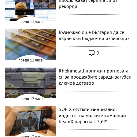
рекорди
преди 11 часа
Възможно ли е България да се
върне към бюджетни излишъци?
2
преди 12 часа
Rheinmetall понижи прогнозата
си за продажбите заради загубен
ключов договор
преди 12 часа
SOFIX отстъпи минимално,
индексът на малките компании
beamX нарасна с 2,6%
преди 13 часа