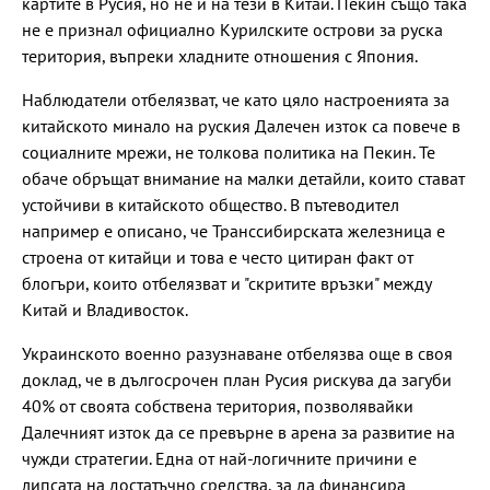
картите в Русия, но не и на тези в Китай. Пекин също така
не е признал официално Курилските острови за руска
територия, въпреки хладните отношения с Япония.
Наблюдатели отбелязват, че като цяло настроенията за
китайското минало на руския Далечен изток са повече в
социалните мрежи, не толкова политика на Пекин. Те
обаче обръщат внимание на малки детайли, които стават
устойчиви в китайското общество. В пътеводител
например е описано, че Транссибирската железница е
строена от китайци и това е често цитиран факт от
блогъри, които отбелязват и "скритите връзки" между
Китай и Владивосток.
Украинското военно разузнаване отбелязва още в своя
доклад, че в дългосрочен план Русия рискува да загуби
40% от своята собствена територия, позволявайки
Далечният изток да се превърне в арена за развитие на
чужди стратегии. Една от най-логичните причини е
липсата на достатъчно средства, за да финансира