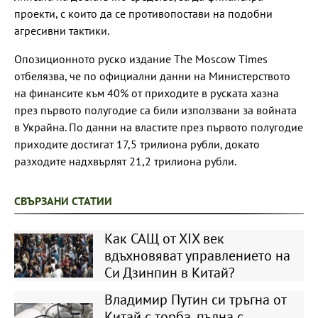
проекти, с които да се противопостави на подобни
агресивни тактики.
Опозиционното руско издание The Moscow Times
отбелязва, че по официални данни на Министерството
на финансите към 40% от приходите в руската хазна
през първото полугодие са били използвани за войната
в Украйна. По данни на властите през първото полугодие
приходите достигат 17,5 трилиона рубли, докато
разходите надхвърлят 21,2 трилиона рубли.
СВЪРЗАНИ СТАТИИ
Как САЩ от XIX век
вдъхновяват управлението на
Си Дзинпин в Китай?
Владимир Путин си тръгна от
Китай с торба, пълна с