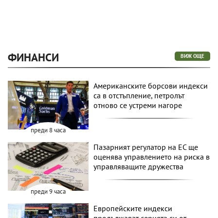
ФИНАНСИ
ВИЖ ОЩЕ
Американските борсови индекси
са в отстъпление, петролът
отново се устреми нагоре
преди 8 часа
Пазарният регулатор на ЕС ще
оценява управлението на риска в
управляващите дружества
преди 9 часа
Европейските индекси
продължават серията си от