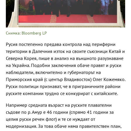
Снимка: Bloomberg LP
Русия постепенно предава контрола над периферни
територии в Далечния изток на своите съюзници Китай и
Северна Корея, пише в анализ на външното разузнаване
на Украйна. Подобни заключения обаче правят и руски
наблюдатели, включително и губернаторът на
Приморския край (с център Владивосток) Олег Кожемяко.
Руски политици признават, че в приграничните райони
руските компании трудно се конкурират с китайските.
Например средната възраст на руските плавателни
съдове по р. Амур е 46 години (спрямо 41 години за
целия руски речен флот) и те се нуждаят от
модернизация. За това обаче няма правителствен план,