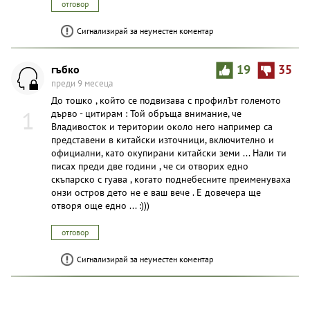
отговор
Сигнализирай за неуместен коментар
гъбко
19
35
преди 9 месеца
До тошко , който се подвизава с профилЪт големото
1
дърво - цитирам : Той обръща внимание, че
Владивосток и територии около него например са
представени в китайски източници, включително и
официални, като окупирани китайски земи ... Нали ти
писах преди две години , че си отворих едно
скъпарско с гуава , когато поднебесните преименуваха
онзи остров дето не е ваш вече . Е довечера ще
отворя още едно ... :)))
отговор
Сигнализирай за неуместен коментар