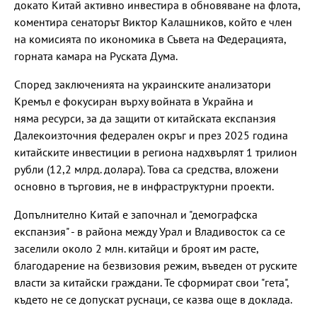
докато Китай активно инвестира в обновяване на флота,
коментира сенаторът Виктор Калашников, който е член
на комисията по икономика в Съвета на Федерацията,
горната камара на Руската Дума.
Според заключенията на украинските анализатори
Кремъл е фокусиран върху войната в Украйна и
няма ресурси, за да защити от китайската експанзия
Далекоизточния федерален окръг и през 2025 година
китайските инвестиции в региона надхвърлят 1 трилион
рубли (12,2 млрд. долара). Това са средства, вложени
основно в търговия, не в инфраструктурни проекти.
Допълнително Китай е започнал и "демографска
експанзия" - в района между Урал и Владивосток са се
заселили около 2 млн. китайци и броят им расте,
благодарение на безвизовия режим, въведен от руските
власти за китайски граждани. Те сформират свои "гета",
където не се допускат руснаци, се казва още в доклада.