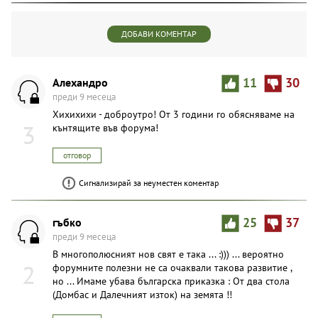
ДОБАВИ КОМЕНТАР
Алехандро
11
30
преди 9 месеца
Хихихихи - доброутро! От 3 години го обясняваме на
3
кънтящите във форума!
отговор
Сигнализирай за неуместен коментар
гъбко
25
37
преди 9 месеца
В многополюсният нов свят е така ... :))) ... вероятно
2
форумните полезни не са очаквали такова развитие ,
но ... Имаме убава българска приказка : От два стола
(Домбас и Далечният изток) на земята !!