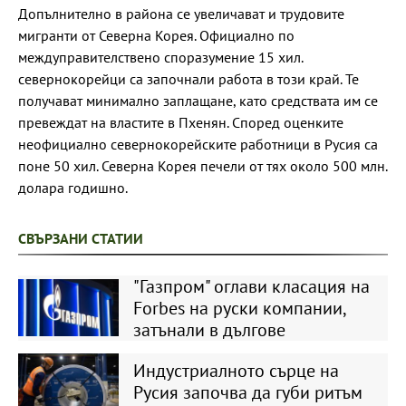
Допълнително в района се увеличават и трудовите
мигранти от Северна Корея. Официално по
междуправителствено споразумение 15 хил.
севернокорейци са започнали работа в този край. Те
получават минимално заплащане, като средствата им се
превеждат на властите в Пхенян. Според оценките
неофициално севернокорейските работници в Русия са
поне 50 хил. Северна Корея печели от тях около 500 млн.
долара годишно.
СВЪРЗАНИ СТАТИИ
"Газпром" оглави класация на
Forbes на руски компании,
затънали в дългове
Индустриалното сърце на
Русия започва да губи ритъм