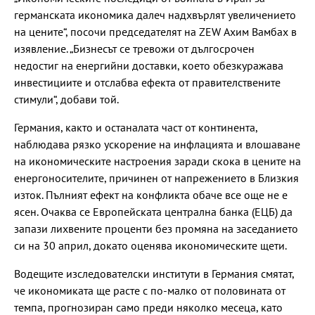
германската икономика далеч надхвърлят увеличението
на цените“, посочи председателят на ZEW Ахим Вамбах в
изявление. „Бизнесът се тревожи от дългосрочен
недостиг на енергийни доставки, което обезкуражава
инвестициите и отслабва ефекта от правителствените
стимули“, добави той.
Германия, както и останалата част от континента,
наблюдава рязко ускорение на инфлацията и влошаване
на икономическите настроения заради скока в цените на
енергоносителите, причинен от напрежението в Близкия
изток. Пълният ефект на конфликта обаче все още не е
ясен. Очаква се Европейската централна банка (ЕЦБ) да
запази лихвените проценти без промяна на заседанието
си на 30 април, докато оценява икономическите щети.
Водещите изследователски институти в Германия смятат,
че икономиката ще расте с по-малко от половината от
темпа, прогнозиран само преди няколко месеца, като