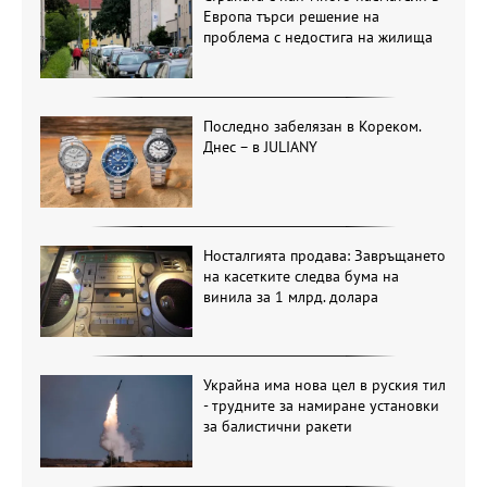
Европа търси решение на
проблема с недостига на жилища
Последно забелязан в Кореком.
Днес – в JULIANY
Носталгията продава: Завръщането
на касетките следва бума на
винила за 1 млрд. долара
Украйна има нова цел в руския тил
- трудните за намиране установки
за балистични ракети