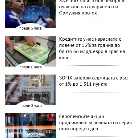
S&P 500 записа нов рекорд в
очакване на отварянето на
Ормузкия проток
преди 5 часа
Кредитите у нас нараснаха с
повече от 16% за година до
близо 66 млрд. евро в края на
юни
преди 6 часа
SOFIX затвори седмицата с ръст
от 1% до 1 311 пункта
преди 8 часа
Европейските акции
продължават успешната си серия
пети пореден ден