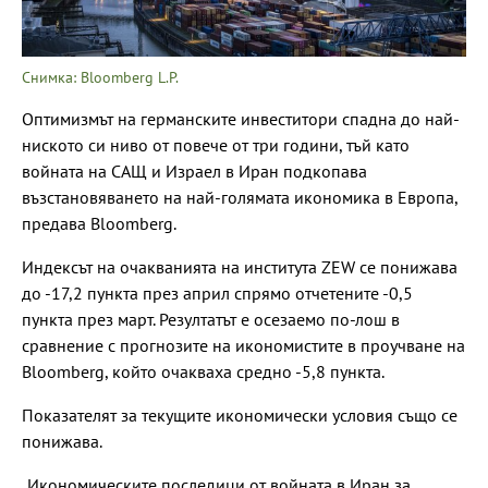
Снимка: Bloomberg L.P.
Оптимизмът на германските инвеститори спадна до най-
ниското си ниво от повече от три години, тъй като
войната на САЩ и Израел в Иран подкопава
възстановяването на най-голямата икономика в Европа,
предава Bloomberg.
Индексът на очакванията на института ZEW се понижава
до -17,2 пункта през април спрямо отчетените -0,5
пункта през март. Резултатът е осезаемо по-лош в
сравнение с прогнозите на икономистите в проучване на
Bloomberg, който очакваха средно -5,8 пункта.
Показателят за текущите икономически условия също се
понижава.
„Икономическите последици от войната в Иран за