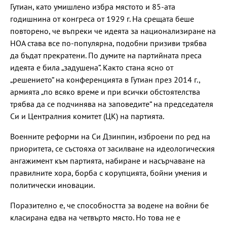
Гутиан, като умишлено избра мястото и 85-ата
годишнина от конгреса от 1929 г. На срещата беше
повторено, че въпреки че идеята за национализиране на
НОА става все по-популярна, подобни призиви трябва
да бъдат прекратени. По думите на партийната преса
идеята е била „задушена”. Както стана ясно от
„решението“ на конференцията в Гутиан през 2014 г.,
армията „по всяко време и при всички обстоятелства
трябва да се подчинява на заповедите“ на председателя
Си и Централния комитет (ЦК) на партията.
Военните реформи на Си Дзинпин, изброени по ред на
приоритета, се състояха от засилване на идеологическия
ангажимент към партията, набиране и насърчаване на
правилните хора, борба с корупцията, бойни умения и
политически иновации.
Поразително е, че способността за водене на войни бе
класирана едва на четвърто място. Но това не е