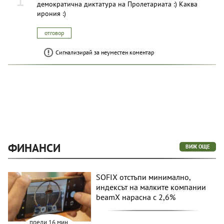
демократична диктатура на Пролетариата :) Каква
ирония :)
отговор
Сигнализирай за неуместен коментар
ФИНАНСИ
ВИЖ ОЩЕ
SOFIX отстъпи минимално,
индексът на малките компании
beamX нарасна с 2,6%
преди 16 мин.