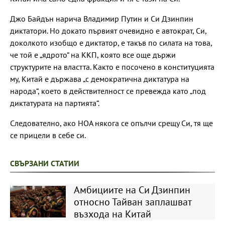
Джо Байдън нарича Владимир Путин и Си Дзинпин
диктатори. Но докато първият очевидно е автократ, Си,
доколкото изобщо е диктатор, е такъв по силата на това,
че той е „ядрото“ на ККП, която все още държи
структурите на властта. Както е посочено в конституцията
му, Китай е държава „с демократична диктатура на
народа“, което в действителност се превежда като „под
диктатурата на партията“.
Следователно, ако НОА някога се опълчи срещу Си, тя ще
се прицели в себе си.
СВЪРЗАНИ СТАТИИ
Амбициите на Си Дзинпин
относно Тайван заплашват
възхода на Китай