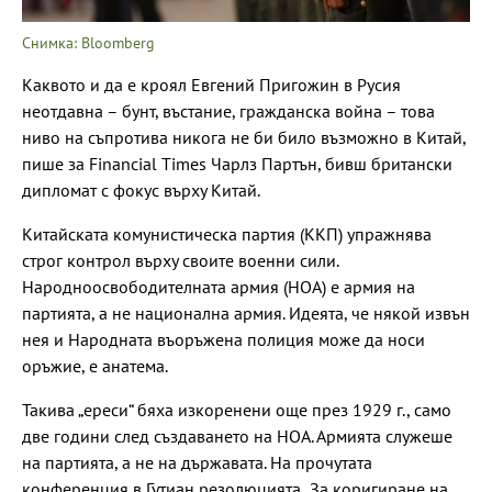
Снимка: Bloomberg
Каквото и да е кроял Евгений Пригожин в Русия
неотдавна – бунт, въстание, гражданска война – това
ниво на съпротива никога не би било възможно в Китай,
пише за Financial Times Чарлз Партън, бивш британски
дипломат с фокус върху Китай.
Китайската комунистическа партия (ККП) упражнява
строг контрол върху своите военни сили.
Народноосвободителната армия (НОА) е армия на
партията, а не национална армия. Идеята, че някой извън
нея и Народната въоръжена полиция може да носи
оръжие, е анатема.
Такива „ереси“ бяха изкоренени още през 1929 г., само
две години след създаването на НОА. Армията служеше
на партията, а не на държавата. На прочутата
конференция в Гутиан резолюцията „За коригиране на