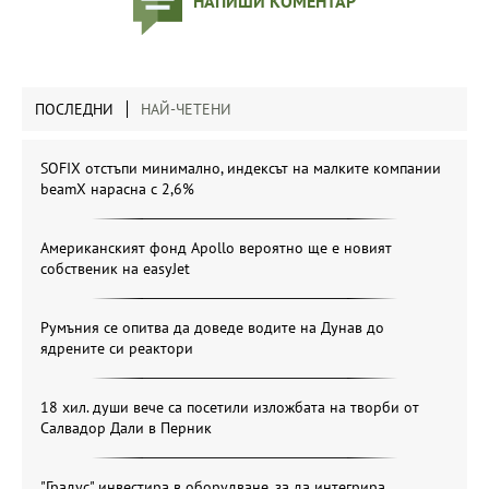
НАПИШИ КОМЕНТАР
ПОСЛЕДНИ
НАЙ-ЧЕТЕНИ
SOFIX отстъпи минимално, индексът на малките компании
beamX нарасна с 2,6%
Американският фонд Apollo вероятно ще е новият
собственик на easyJet
Румъния се опитва да доведе водите на Дунав до
ядрените си реактори
18 хил. души вече са посетили изложбата на творби от
Салвадор Дали в Перник
"Градус" инвестира в оборудване, за да интегрира