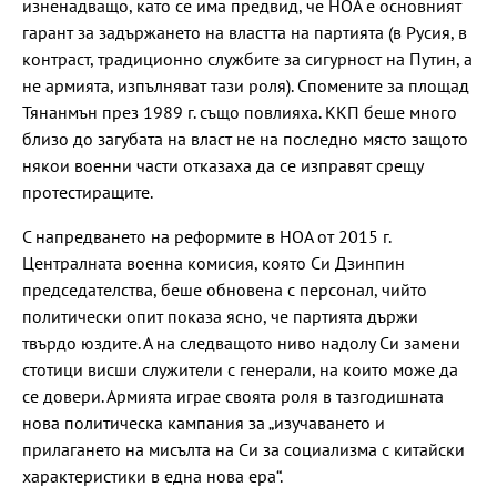
изненадващо, като се има предвид, че НОА е основният
гарант за задържането на властта на партията (в Русия, в
контраст, традиционно службите за сигурност на Путин, а
не армията, изпълняват тази роля). Спомените за площад
Тянанмън през 1989 г. също повлияха. ККП беше много
близо до загубата на власт не на последно място защото
някои военни части отказаха да се изправят срещу
протестиращите.
С напредването на реформите в НОА от 2015 г.
Централната военна комисия, която Си Дзинпин
председателства, беше обновена с персонал, чийто
политически опит показа ясно, че партията държи
твърдо юздите. А на следващото ниво надолу Си замени
стотици висши служители с генерали, на които може да
се довери. Армията играе своята роля в тазгодишната
нова политическа кампания за „изучаването и
прилагането на мисълта на Си за социализма с китайски
характеристики в една нова ера“.