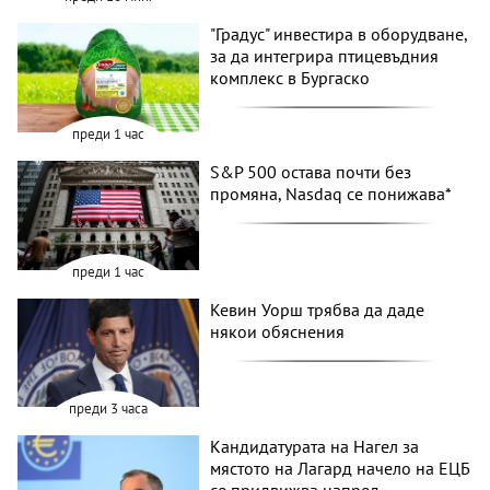
"Градус" инвестира в оборудване,
за да интегрира птицевъдния
комплекс в Бургаско
преди 1 час
S&P 500 остава почти без
промяна, Nasdaq се понижава*
преди 1 час
Кевин Уорш трябва да даде
някои обяснения
преди 3 часа
Кандидатурата на Нагел за
мястото на Лагард начело на ЕЦБ