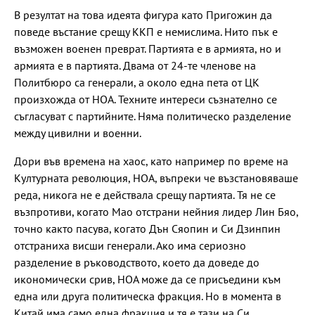
В резултат на това идеята фигура като Пригожин да
поведе въстание срещу ККП е немислима. Нито пък е
възможен военен преврат. Партията е в армията, но и
армията е в партията. Двама от 24-те членове на
Политбюро са генерали, а около една пета от ЦК
произхожда от НОА. Техните интереси съзнателно се
съгласуват с партийните. Няма политическо разделение
между цивилни и военни.
Дори във времена на хаос, като например по време на
Културната революция, НОА, въпреки че възстановяваше
реда, никога не е действала срещу партията. Тя не се
възпротиви, когато Мао отстрани нейния лидер Лин Бяо,
точно както пасува, когато Дън Сяопин и Си Дзинпин
отстраниха висши генерали. Ако има сериозно
разделение в ръководството, което да доведе до
икономически срив, НОА може да се присъедини към
една или друга политическа фракция. Но в момента в
Китай има само една фракция и тя е тази на Си.