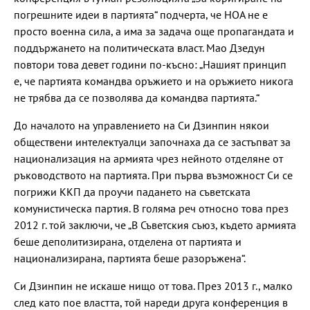
погрешните идеи в партията“ подчерта, че НОА не е
просто военна сила, а има за задача още пропагандата и
поддържането на политическата власт. Мао Дзедун
повтори това девет години по-късно: „Нашият принцип
е, че партията командва оръжието и на оръжието никога
не трябва да се позволява да командва партията.“
До началото на управлението на Си Дзинпин някои
обществени интелектуалци започнаха да се застъпват за
национализация на армията чрез нейното отделяне от
ръководството на партията. При първа възможност Си се
погрижи ККП да проучи падането на съветската
комунистическа партия. В голяма реч относно това през
2012 г. той заключи, че „В Съветския съюз, където армията
беше деполитизирана, отделена от партията и
национализирана, партията беше разоръжена“.
Си Дзинпин не искаше нищо от това. През 2013 г., малко
след като пое властта, той нареди друга конференция в