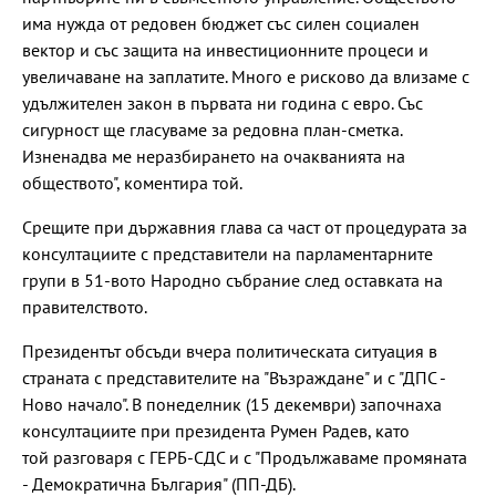
има нужда от редовен бюджет със силен социален
вектор и със защита на инвестиционните процеси и
увеличаване на заплатите. Много е рисково да влизаме с
удължителен закон в първата ни година с евро. Със
сигурност ще гласуваме за редовна план-сметка.
Изненадва ме неразбирането на очакванията на
обществото", коментира той.
Срещите при държавния глава са част от процедурата за
консултациите с представители на парламентарните
групи в 51-вото Народно събрание след оставката на
правителството.
Президентът обсъди вчера политическата ситуация в
страната с представителите на "Възраждане" и с "ДПС -
Ново начало". В понеделник (15 декември) започнаха
консултациите при президента Румен Радев, като
той разговаря с ГЕРБ-СДС и с "Продължаваме промяната
- Демократична България" (ПП-ДБ).