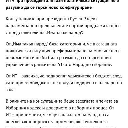
ИТН при президента: В тази политическа ситуация не е
разумно да се търси ново конфигуриране
Консултациите при президента Румен Радев с
парламентарно представените партии продължиха днес
с представители на
„Има такъв народ“.
От „Има такъв народ“ бяха категорични, че в сегашната
политическа ситуация преформатиране на мнозинство е
невъзможно и не би било разумно да се търси ново
управление в рамките на 51-ото Народно събрание.
От ИТН заявиха, че подкрепят удължителен бюджет, след
като проектобюджетът не получи подкрепа в пленарната
зала.
В рамките на консултациите беше засегната и темата за
Изборния кодекс и доверието в изборния процес. От
ИТН припомниха, че още в началото на мандата са
внесли законопроект за промени, включително за