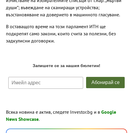
изчистване на избирателните списъци от т.нар. „мъртви
души“; въвеждане на сканиращи устройства;
възстановяване на доверието в машинното гласуване.
В оставащото време на този парламент ИТН ще
подкрепят само закони, които счита за полезни, без
задкулисни договорки.
Всяка новина е актив, следете Investor.bg и в
Google
News Showcase
.