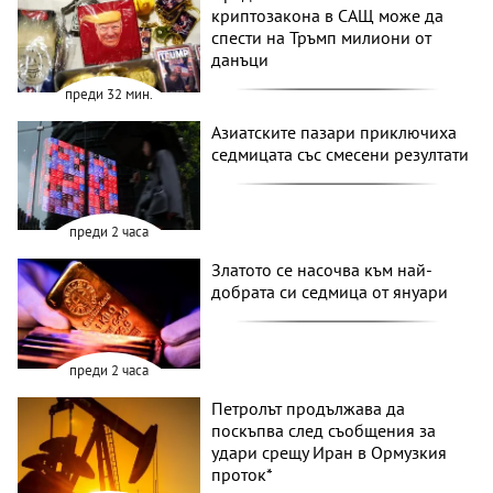
криптозакона в САЩ може да
спести на Тръмп милиони от
данъци
преди 32 мин.
Азиатските пазари приключиха
седмицата със смесени резултати
преди 2 часа
Златото се насочва към най-
добрата си седмица от януари
преди 2 часа
Петролът продължава да
поскъпва след съобщения за
удари срещу Иран в Ормузкия
проток*