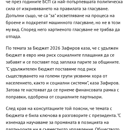
че през годините БСП са най-потърпевшата политическа
сила от изкривяването на правилата за гласуване.
Допълни също, че са "за" изсветляване на процеса на
броене и подкрепят машинното гласуване, но не в този
му вид. Според него хартиеното гласуване не трябва да
отпада.
По темата за Бюджет 2026 Зафиров каза, че с удължен
бюджет в евро има риск социалните плащания да се
забавят и се поставят под заплаха парите за общините.
"С удължителен бюджет поставяме под риск
съществуването на големи групи уязвими хора от
населението, както и социални системи“, каза Зафиров.
Затова те настояват да се приеме финансовата рамка с
поправки, одобрена от социалните партньори.
След края на консултациите той поясни, че темата с
бюджета е била ключова в разговорите с президента. "С
изненада научаваме за промяната в позицията на
партньорите ни в съвместното управление. Обществото