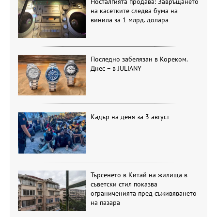
Носталгията продава: Завръщането
на касетките следва бума на
винила за 1 млрд. долара
Последно забелязан в Кореком.
Днес – в JULIANY
Кадър на деня за 3 август
Търсенето в Китай на жилища в
съветски стил показва
ограниченията пред съживяването
на пазара