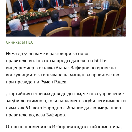
Снимка: БГНЕС
Няма да участваме в разговори за ново
правителство. Това каза председателят на БСП и
вицепремиер в оставка Атанас Зафиров по време на
консултациите за връчване на мандат за правителство
при президента Румен Радев.
„Партийният егоизъм доведе до там, че това управление
загуби легитимност, този парламент загуби легитимност и
няма как 51-вото Народно събрание да формира ново
правителство, каза Зафиров.
Относно промените в Изборния кодекс той коментира,